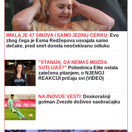
EVO KAKO SE BRANI VOZAČ KAMIONA KOJI JE
POKOSIO PUTARE
Saslušan u tužilaštvu u Šapcu:
Udario u pešake na putu, pa završio kod metalne
ograde
VERICA RAKOČEVIĆ I VELJKO
PRAVE BAZEN U VILI NA AVALI
Imanje vredi milione, a sada podelili
snimak iz dvorišta: Bagerista uveliko
izvodi radove (Video)
"OKO SINA PERUNA NE MOŽE NIKO
DA NAM POMOGNE"
Žena Ognjena
Amidžića zbog ćerke Lole unajmila
DADILJU IZ AZIJE, pa priznala sa čim
se suočavaju u domu! (FOTO)