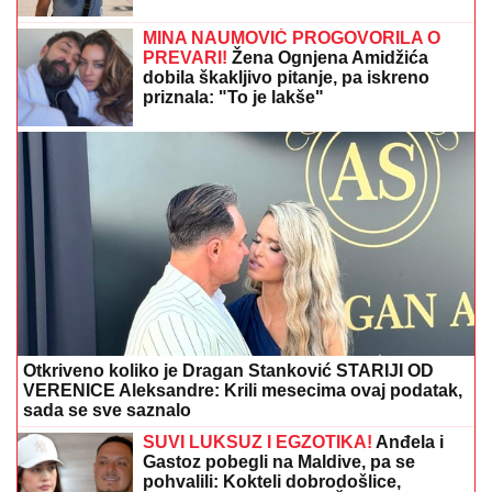
OD SAOBRAĆAJNICE DO ZELENE OAZE SA
KAFIĆIMA I VIDIKOVCIMA:
Novi most na Savi
promeniće lice Beograda i postati atraktivni javni
prostor
NAJNOVIJE VESTI:
Doskorašnji
golman Zvezde doživeo saobraćajku
Ćerki dao ime po devojci koja je
TRAGIČNO NASTRADALA na pruzi!
Rale nije mogao da preboli gubitak:
"Nadrogirala se, sela na šine, umrla je
od sepse"