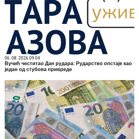
06. 08. 2026 09:04
Вучић честитао Дан рудара: Рударство опстаје као
један од стубова привреде