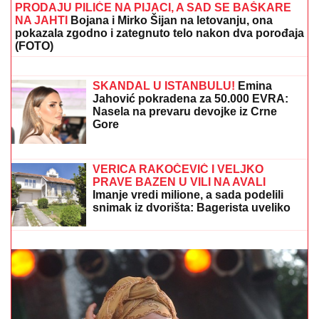
PRODAJU PILIĆE NA PIJACI, A SAD SE BAŠKARE
NA JAHTI
Bojana i Mirko Šijan na letovanju, ona
pokazala zgodno i zategnuto telo nakon dva porođaja
(FOTO)
Bugari digli dronove iznad Dunava i
zanemeli: Država na nogama, oglasili
se stručnjaci (FOTO)
SKANDAL U ISTANBULU!
Emina
Jahović pokradena za 50.000 EVRA:
Nasela na prevaru devojke iz Crne
Gore