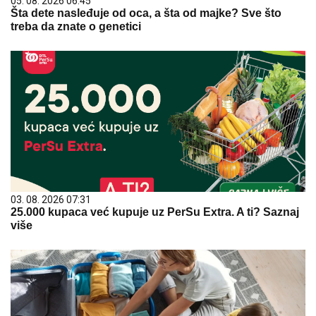
05. 08. 2026 06:45
Šta dete nasleđuje od oca, a šta od majke? Sve što
treba da znate o genetici
03. 08. 2026 07:31
25.000 kupaca već kupuje uz PerSu Extra. A ti? Saznaj
više