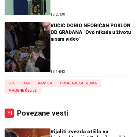
18:27
|
30
VUČIĆ DOBIO NEOBIČAN POKLON
OD GRAĐANA "Ovo nikada u životu
nisam video"
18:14
|
42
LEK
RAK
KANCER
HIMALAJSKA GLJIVA
MALIGNE ĆELIJE
Povezane vesti
Rijaliti zvezda otišla na