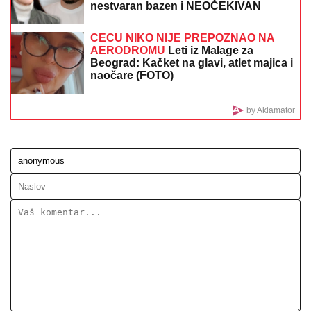
UMRO POZNATI MUZIČAR,
preminuo u 78. godini
"IMALI SMO RASPRAVU"
Terza
progovorio o susretu sa Milicom u
Crnoj Gori: "Zamera mi što nisam
ostao uz njih, ne treba da budemo
Kulići" (VIDEO)
SRPSKOM REPREZENTATIVCU
DEMOLIRAN AUTO
Saša Lukić bio u
inostranstvu kada su mu polupana
stakla na skupocenom "bentliju"