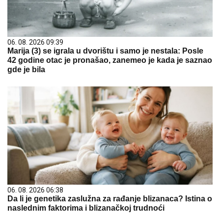
06. 08. 2026 09:39
Marija (3) se igrala u dvorištu i samo je nestala: Posle
42 godine otac je pronašao, zanemeo je kada je saznao
gde je bila
06. 08. 2026 06:38
Da li je genetika zaslužna za rađanje blizanaca? Istina o
naslednim faktorima i blizanačkoj trudnoći