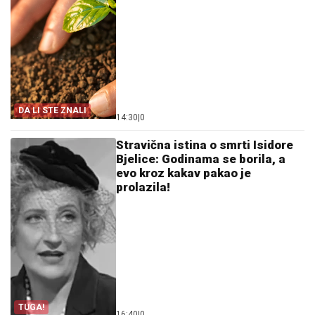
DA LI STE ZNALI
14:30
|
0
Stravična istina o smrti Isidore
Bjelice: Godinama se borila, a
evo kroz kakav pakao je
prolazila!
TUGA!
16:40
|
0