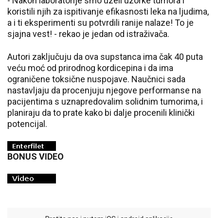
- Nakon laboratorije smo uzeli uzorke tumora i
koristili njih za ispitivanje efikasnosti leka na ljudima,
a i ti eksperimenti su potvrdili ranije nalaze! To je
sjajna vest! - rekao je jedan od istraživača.
Autori zaključuju da ova supstanca ima čak 40 puta
veću moć od prirodnog kordicepina i da ima
ograničene toksične nuspojave. Naučnici sada
nastavljaju da procenjuju njegove performanse na
pacijentima s uznapredovalim solidnim tumorima, i
planiraju da to prate kako bi dalje procenili klinički
potencijal.
BONUS VIDEO