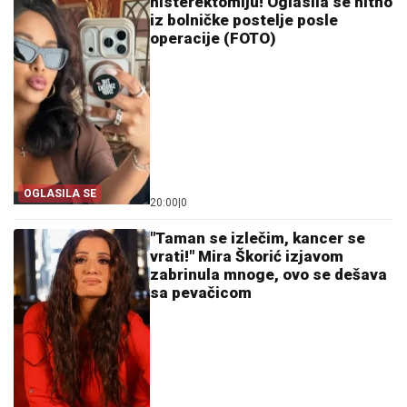
histerektomiju! Oglasila se hitno
iz bolničke postelje posle
operacije (FOTO)
OGLASILA SE
20:00
|
0
"Taman se izlečim, kancer se
vrati!" Mira Škorić izjavom
zabrinula mnoge, ovo se dešava
sa pevačicom