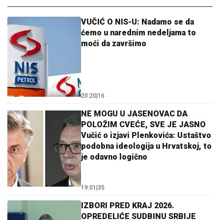
VUČIĆ O NIS-U: Nadamo se da
ćemo u narednim nedeljama to
moći da završimo
20:20
|
16
NE MOGU U JASENOVAC DA
POLOŽIM CVEĆE, SVE JE JASNO
Vučić o izjavi Plenkovića: Ustaštvo
podobna ideologija u Hrvatskoj, to
je odavno logično
19:01
|
35
IZBORI PRED KRAJ 2026.
OPREDELIĆE SUDBINU SRBIJE