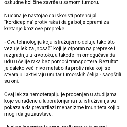
oskudne količine završe u samom tumoru.
Nucana je nastojao da iskoristi potencijal
"kordicepina" protiv raka i da ga bolje opremi za
kretanje kroz ove prepreke.
- Ova tehnologija koju istražujemo deluje tako što
vezuje lek za „nosač“ koji je otporan na prepreke i
razgradnju u krvotoku, a takođe im omogućava da
uđu u ćelije raka bez pomoći transportera. Rezultat
je daleko veći nivo metabolita protiv raka koji se
stvaraju i aktiviraju unutar tumorskih ćelija - saopštili
su oni.
Ovaj lek za hemoterapiju je procenjen u studijama
koje su rađene u laboratorijama i ta istraživanja su
pokazala da prevazilazi mehanizme imuniteta koji bi
mogli da ga zaustave.