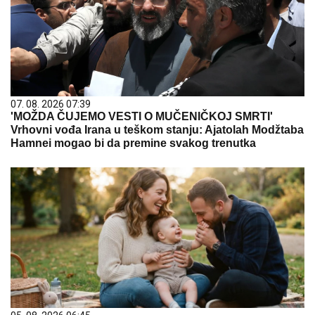
07. 08. 2026 07:39
'MOŽDA ČUJEMO VESTI O MUČENIČKOJ SMRTI'
Vrhovni vođa Irana u teškom stanju: Ajatolah Modžtaba
Hamnei mogao bi da premine svakog trenutka