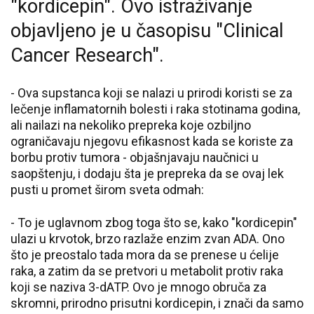
"kordicepin". Ovo istraživanje
objavljeno je u časopisu "Clinical
Cancer Research".
- Ova supstanca koji se nalazi u prirodi koristi se za
lečenje inflamatornih bolesti i raka stotinama godina,
ali nailazi na nekoliko prepreka koje ozbiljno
ograničavaju njegovu efikasnost kada se koriste za
borbu protiv tumora - objašnjavaju naučnici u
saopštenju, i dodaju šta je prepreka da se ovaj lek
pusti u promet širom sveta odmah:
- To je uglavnom zbog toga što se, kako "kordicepin"
ulazi u krvotok, brzo razlaže enzim zvan ADA. Ono
što je preostalo tada mora da se prenese u ćelije
raka, a zatim da se pretvori u metabolit protiv raka
koji se naziva 3-dATP. Ovo je mnogo obruča za
skromni, prirodno prisutni kordicepin, i znači da samo