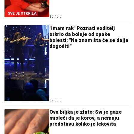
SVE JE OTKRILA
16:40
|
0
"Imam rak" Poznati voditelj
otkrio da boluje od opake
bolesti: "Ne znam šta će se dalje
dogoditi"
09:00
|
0
Ova biljka je zlato: Svi je gaze
misleći da je korov, a nemaju
predstavu koliko je lekovita