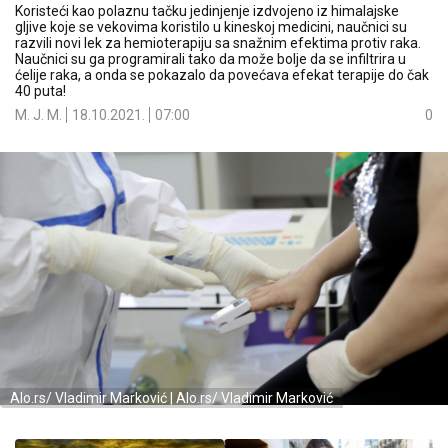
Koristeći kao polaznu tačku jedinjenje izdvojeno iz himalajske
gljive koje se vekovima koristilo u kineskoj medicini, naučnici su
razvili novi lek za hemioterapiju sa snažnim efektima protiv raka.
Naučnici su ga programirali tako da može bolje da se infiltrira u
ćelije raka, a onda se pokazalo da povećava efekat terapije do čak
40 puta!
M. J. M.
18.10.2021.
07:00
0
Alo.rs/ Vladimir Marković | Alo.rs/ Vladimir Marković