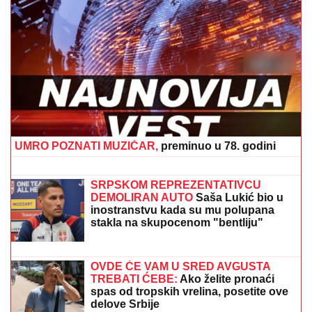
IMALA JE 47 SINOVA I SAMO JEDNU ĆERKU:
Evo
zbog čega je Esma Redžepova usvajala samo
dečake, pred smrt donela neočekivanu odluku
FILMSKA SCENA:
Kućni pas spasao
čoveka od medveda
"STANIJA, DA NEMAŠ MOŽDA
SUTLIJAŠ?"
Pobednica Elite ostala
zatečena pitanjem, o NJENOJ
REAKCIJI pričaju svi (VIDEO)