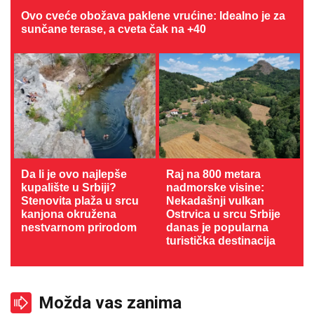
Ovo cveće obožava paklene vrućine: Idealno je za
sunčane terase, a cveta čak na +40
Da li je ovo najlepše
Raj na 800 metara
kupalište u Srbiji?
nadmorske visine:
Stenovita plaža u srcu
Nekadašnji vulkan
kanjona okružena
Ostrvica u srcu Srbije
nestvarnom prirodom
danas je popularna
turistička destinacija
Možda vas zanima