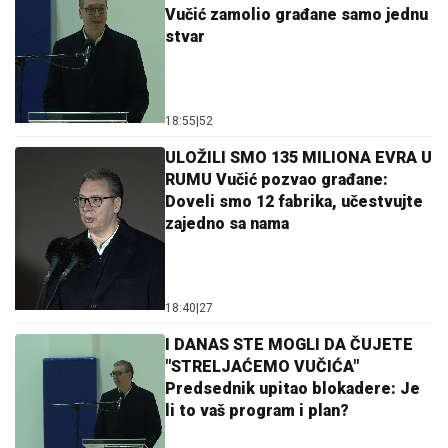
Vučić zamolio građane samo jednu
stvar
18:55
|
52
ULOŽILI SMO 135 MILIONA EVRA U
RUMU Vučić pozvao građane:
Doveli smo 12 fabrika, učestvujte
zajedno sa nama
18:40
|
27
I DANAS STE MOGLI DA ČUJETE
"STRELJAĆEMO VUČIĆA"
Predsednik upitao blokadere: Je
li to vaš program i plan?