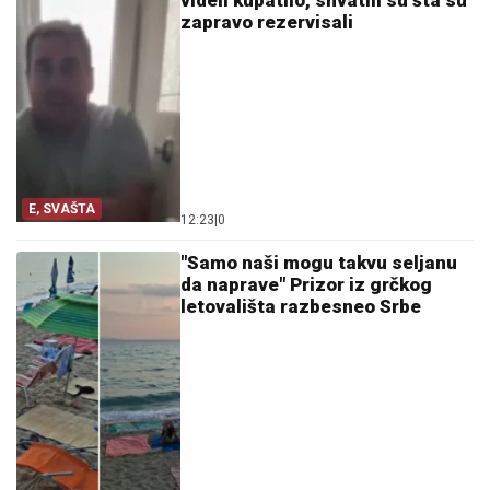
videli kupatilo, shvatili su šta su
zapravo rezervisali
E, SVAŠTA
12:23
|
0
"Samo naši mogu takvu seljanu
da naprave" Prizor iz grčkog
letovališta razbesneo Srbe