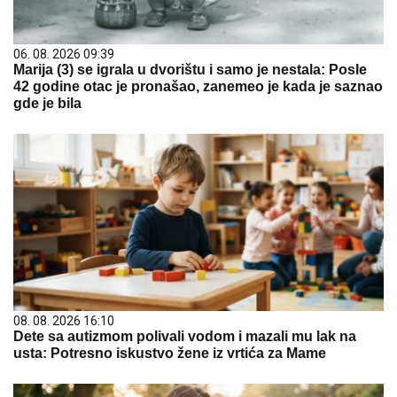
06. 08. 2026 09:39
Marija (3) se igrala u dvorištu i samo je nestala: Posle
42 godine otac je pronašao, zanemeo je kada je saznao
gde je bila
08. 08. 2026 16:10
Dete sa autizmom polivali vodom i mazali mu lak na
usta: Potresno iskustvo žene iz vrtića za Mame