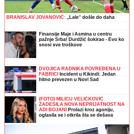
MARINA VISKOVIĆ U NIKAD
SMELIJEM STAJLINGU! U
kaubojkama i sa bezobraznim
prorezom na suknji pokazala izvajane
noge, a onda je sevnulo i više nego
što je planirala (Foto)
TEŠKO JE POVREĐENA!
Najnoviji
detalji ubadanja tinejdžerke (18) u
samom centru Beograda: Oglasili se iz
Hitne pomoći
Hitno uključivanje Mustafe Durdžića u emisiju, otkrio
detalje video poziva sa Majom: "Mevlida je ljuta na
nju"