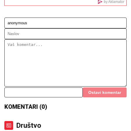
NAPUŠTA CRVENU ZVEZDU?
Veliko
pojačanje odlazi sa Marakane
Finansije Maje i Asmina u centru
pažnje Srba! Durdžić šokirao - Evo ko
snosi sve troškove
ANGAŽOVANI HELIKOPTERI,
BULDOŽERI...Vetar širi
vatru ka kućama, počela evakuacija meštana - Haos u
Šumarku (FOTO/VIDEO)