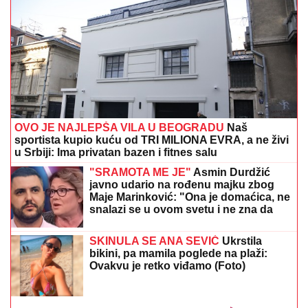
"KAD SAM SE OŽENIO IMAO SAM
LJUBAVNICU, IMAM JE I DANAS"
Pevač oženio koleginicu pa javno
priznao da je vara na svakom koraku:
"Skoro svi na estradi imaju paralelne
veze"
ZVEZDINA OSVETA PAZARCIMA!
Magije Kataija, Enem pokazao
Hapoelu šta ga čeka na Marakani!
(VIDEO)
BRANISLAV JOVANOVIĆ:
„Lale“ došle do daha