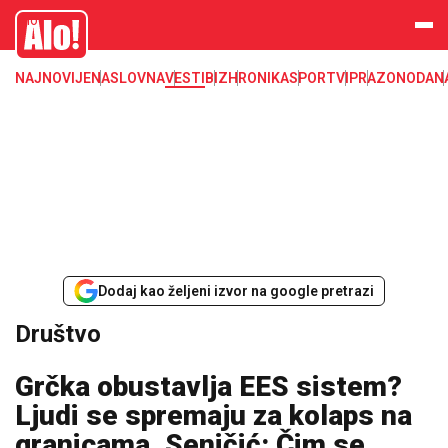
Društvo, društvene teme
Alo
NAJNOVIJE
NASLOVNA
VESTI
BIZ
HRONIKA
SPORT
VIP
RAZONODA
N
Dodaj kao željeni izvor na google pretrazi
Društvo
Grčka obustavlja EES sistem?
Ljudi se spremaju za kolaps na
granicama, Seničić: Čim se