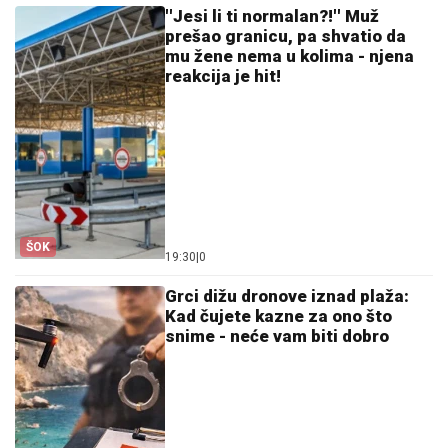
''Jesi li ti normalan?!'' Muž
prešao granicu, pa shvatio da
mu žene nema u kolima - njena
reakcija je hit!
ŠOK
19:30
|
0
Grci dižu dronove iznad plaža:
Kad čujete kazne za ono što
snime - neće vam biti dobro