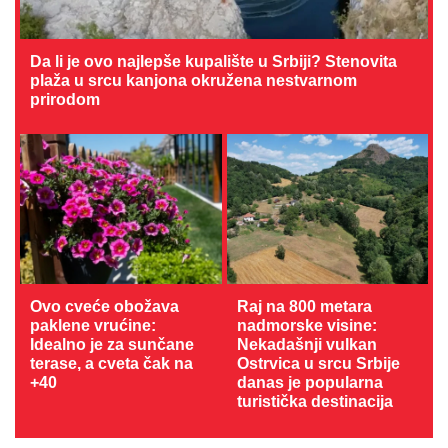
Da li je ovo najlepše kupalište u Srbiji? Stenovita
plaža u srcu kanjona okružena nestvarnom
prirodom
Ovo cveće obožava
Raj na 800 metara
paklene vrućine:
nadmorske visine:
Idealno je za sunčane
Nekadašnji vulkan
terase, a cveta čak na
Ostrvica u srcu Srbije
+40
danas je popularna
turistička destinacija