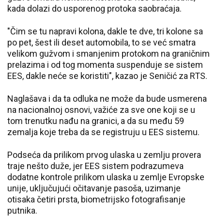
kada dolazi do usporenog protoka saobraćaja.
"Čim se tu napravi kolona, dakle te dve, tri kolone sa
po pet, šest ili deset automobila, to se već smatra
velikom gužvom i smanjenim protokom na graničnim
prelazima i od tog momenta suspenduje se sistem
EES, dakle neće se koristiti", kazao je Seničić za RTS.
Naglašava i da ta odluka ne može da bude usmerena
na nacionalnoj osnovi, važiće za sve one koji se u
tom trenutku nađu na granici, a da su među 59
zemalja koje treba da se registruju u EES sistemu.
Podseća da prilikom prvog ulaska u zemlju provera
traje nešto duže, jer EES sistem podrazumeva
dodatne kontrole prilikom ulaska u zemlje Evropske
unije, uključujući očitavanje pasoša, uzimanje
otisaka četiri prsta, biometrijsko fotografisanje
putnika.