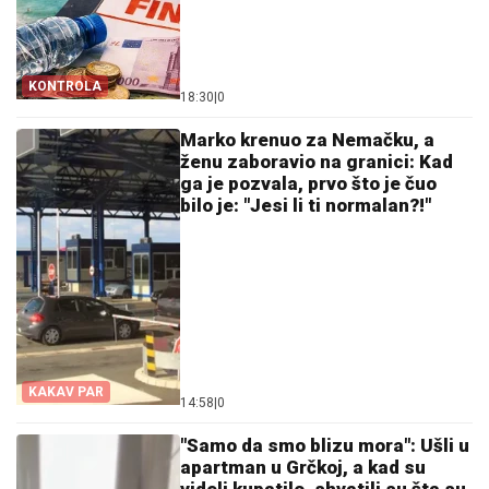
KONTROLA
18:30
|
0
Marko krenuo za Nemačku, a
ženu zaboravio na granici: Kad
ga je pozvala, prvo što je čuo
bilo je: "Jesi li ti normalan?!"
KAKAV PAR
14:58
|
0
"Samo da smo blizu mora": Ušli u
apartman u Grčkoj, a kad su