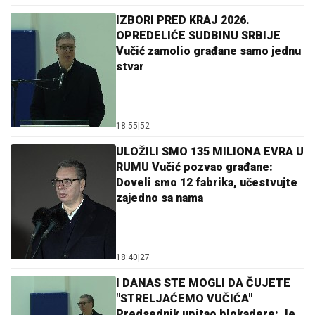
IZBORI PRED KRAJ 2026.
OPREDELIĆE SUDBINU SRBIJE
Vučić zamolio građane samo jednu
stvar
18:55
|
52
ULOŽILI SMO 135 MILIONA EVRA U
RUMU Vučić pozvao građane:
Doveli smo 12 fabrika, učestvujte
zajedno sa nama
18:40
|
27
I DANAS STE MOGLI DA ČUJETE
"STRELJAĆEMO VUČIĆA"
Predsednik upitao blokadere: Je