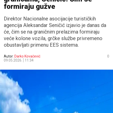
formiraju gužve
Direktor Nacionalne asocijacije turističkih
agencija Aleksandar Seničić izjavio je danas da
će, čim se na graničnim prelazima formiraju
veće kolone vozila, grčke službe privremeno
obustavljati primenu EES sistema.
Autor:
Darko Kovačević
0
09.05.2026.
11:34