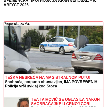
ВРЕМЕНСКА ПРОГНОЗА ЗА АРАНЂЕЛОВАЦ – 9.
АВГУСТ 2026.
Preporuka za Vas
TEŠKA NESREĆA NA MAGISTRALNOM PUTU!
Saobraćaj potpuno obustavljen, IMA POVREĐENIH:
Policija vrši uviđaj kod Stoca
CECA STIGLA U CRNU GORU! U
šik
izdanju došla na aerodrom, sačekao je
crni kombi: "U papučama sam, skršiću
se" (VIDEO)