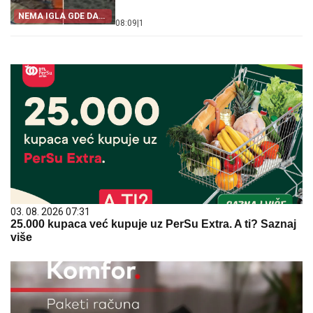
NEMA IGLA GDE DA
08:09
|
1
PADNE
03. 08. 2026 07:31
25.000 kupaca već kupuje uz PerSu Extra. A ti? Saznaj
više