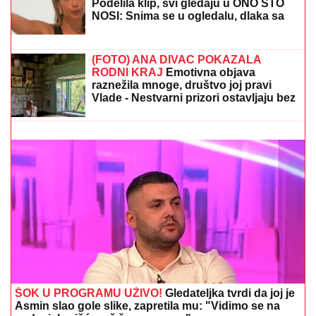
TEA TAIROVIĆ SE OGLASILA NAKON
SAOBRAĆAJKE U CRNOJ GORI
Podelila klip, svi gledaju u ONO ŠTO
NOSI: Snima se u ogledalu, dlaka sa
glave joj ne fali
DŽEJEVA NAJVEĆA LJUBAV DANAS PROSLAVLJA
ROĐENDAN
Evo kako Andrijana sada izgleda: Nije u
kontaktu sa njegovim ćerkama, a jedan detalj svi
komentarišu
(FOTO) ANA DIVAC POKAZALA
RODNI KRAJ
Emotivna objava