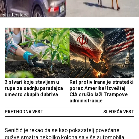
shutterstock
3 stvari koje stavljam u
Rat protiv Irana je strateški
rupe za sadnju paradajza
poraz Amerike! Izveštaj
umesto skupih đubriva
CIA srušio laži Trampove
administracije
PRETHODNA VEST
SLEDEĆA VEST
Seničić je rekao da se kao pokazatelj povećane
gužve smatra nekoliko kolona sa više automobila,