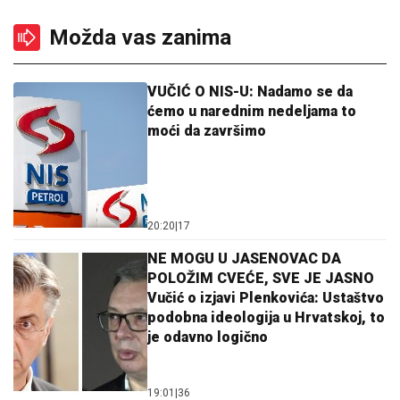
Možda vas zanima
VUČIĆ O NIS-U: Nadamo se da
ćemo u narednim nedeljama to
moći da završimo
20:20
|
17
NE MOGU U JASENOVAC DA
POLOŽIM CVEĆE, SVE JE JASNO
Vučić o izjavi Plenkovića: Ustaštvo
podobna ideologija u Hrvatskoj, to
je odavno logično
19:01
|
36