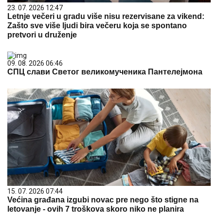
23. 07. 2026 12:47
Letnje večeri u gradu više nisu rezervisane za vikend:
Zašto sve više ljudi bira večeru koja se spontano
pretvori u druženje
09. 08. 2026 06:46
СПЦ слави Светог великомученика Пантелејмона
15. 07. 2026 07:44
Većina građana izgubi novac pre nego što stigne na
letovanje - ovih 7 troškova skoro niko ne planira