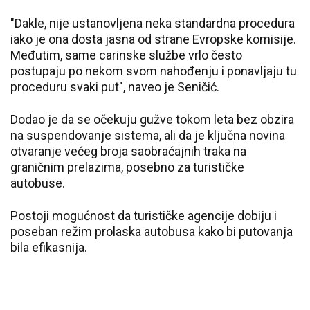
"Dakle, nije ustanovljena neka standardna procedura
iako je ona dosta jasna od strane Evropske komisije.
Međutim, same carinske službe vrlo često
postupaju po nekom svom nahođenju i ponavljaju tu
proceduru svaki put", naveo je Seničić.
Dodao je da se očekuju gužve tokom leta bez obzira
na suspendovanje sistema, ali da je ključna novina
otvaranje većeg broja saobraćajnih traka na
graničnim prelazima, posebno za turističke
autobuse.
Postoji mogućnost da turističke agencije dobiju i
poseban režim prolaska autobusa kako bi putovanja
bila efikasnija.