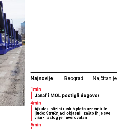
Najnovije
Beograd
Najčitanije
1min
Janaf i MOL postigli dogovor
4min
Ajkule u blizini ruskih plaža uznemirile
ljude: Stručnjaci objasnili zašto ih je sve
više - razlog je neverovatan
6min