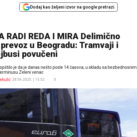
Dodaj kao željeni izvor na google pretrazi
RADI REDA I MIRA Delimično
 prevoz u Beogradu: Tramvaji i
ejbusi povučeni
štilo je da je danas nešto posle 14 časova, u skladu sa bezbednosnim
terminusu Zeleni venac
ekulić
28.06.2025.
15:52
0