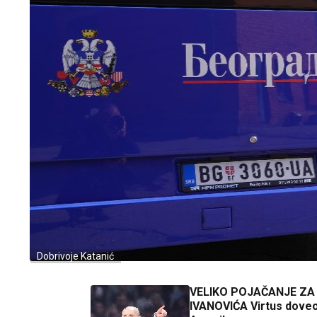
Dobrivoje Katanić
VELIKO POJAČANJE ZA
IVANOVIĆA Virtus doveo