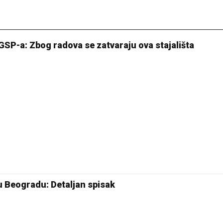
GSP-a: Zbog radova se zatvaraju ova stajališta
 Beogradu: Detaljan spisak