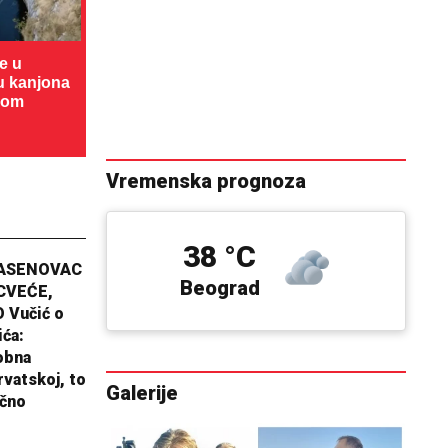
te u
cu kanjona
dom
Vremenska prognoza
38 °C
JASENOVAC
Beograd
CVEĆE,
 Vučić o
ića:
obna
rvatskoj, to
Galerije
ično