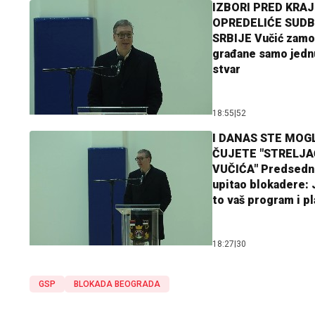
IZBORI PRED KRAJ
OPREDELIĆE SUDB
SRBIJE Vučić zamo
građane samo jedn
stvar
18:55
|
52
I DANAS STE MOGL
ČUJETE "STRELJ
VUČIĆA" Predsedn
upitao blokadere: J
to vaš program i p
18:27
|
30
GSP
BLOKADA BEOGRADA