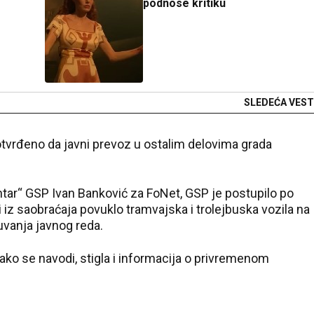
podnose kritiku
SLEDEĆA VEST
potvrđeno da javni prevoz u ostalim delovima grada
ntar“ GSP Ivan Banković za FoNet, GSP je postupilo po
 iz saobraćaja povuklo tramvajska i trolejbuska vozila na
uvanja javnog reda.
kako se navodi, stigla i informacija o privremenom