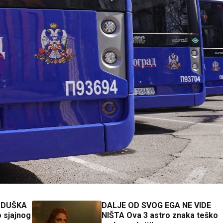
 DUŠKA
DALJE OD SVOG EGA NE VIDE
 sjajnog
NIŠTA Ova 3 astro znaka teško