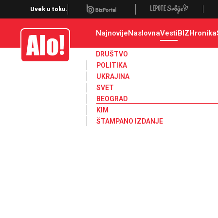
Beograd, politika, gradonacelnik, vesti, opstine
Uvek u toku.
Najnovije
Naslovna
Vesti
BIZ
Hronika
Alo
DRUŠTVO
POLITIKA
UKRAJINA
SVET
BEOGRAD
KIM
ŠTAMPANO IZDANJE