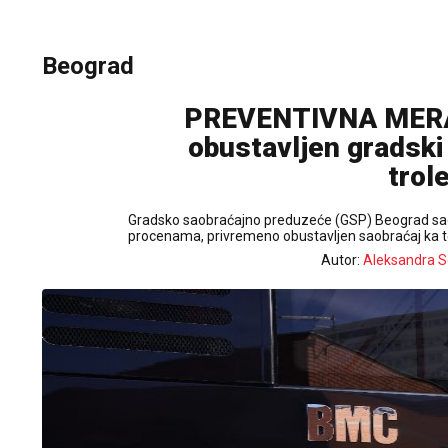
Beograd
PREVENTIVNA MERA 
obustavljen gradski
trol
Gradsko saobraćajno preduzeće (GSP) Beograd saop
procenama, privremeno obustavljen saobraćaj ka 
Autor:
Aleksandra S