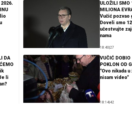
 2026.
ULOŽILI SMO 
INU
MILIONA EVR
lio
Vučić pozvao 
u
Doveli smo 12
učestvujte za
nama
18:40
|
27
I DA
VUČIĆ DOBIO
AĆEMO
POKLON OD 
ik
"Ovo nikada u 
e li
nisam video"
lan?
18:14
|
42