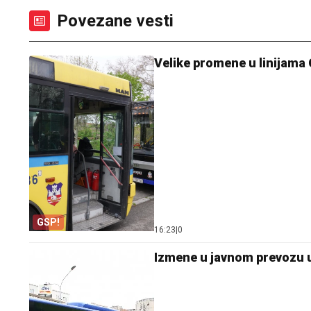
Povezane vesti
Velike promene u linijama 
GSP!
16:23
|
0
Izmene u javnom prevozu u