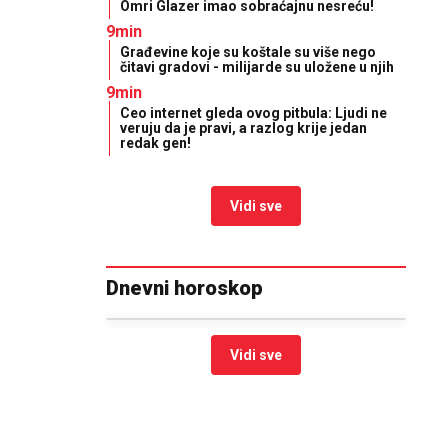
Omri Glazer imao sobraćajnu nesreću!
9min
Građevine koje su koštale su više nego
čitavi gradovi - milijarde su uložene u njih
9min
Ceo internet gleda ovog pitbula: Ljudi ne
veruju da je pravi, a razlog krije jedan
redak gen!
Vidi sve
Dnevni horoskop
Vidi sve