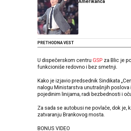
Amerikanca
PRETHODNA VEST
U dispečerskom centru
GSP
za Blic je 
funkcioniše redovno i bez smetnji.
Kako je izjavio predsednik Sindikata „Ce
nalogu Ministarstva unutrašnjih poslova i
pojedinim linijama, radi bezbednosti i oč
Za sada se autobusi ne povlače, dok je, 
zatvaranju Brankovog mosta.
BONUS VIDEO