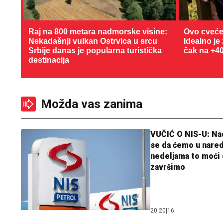
Raj na 800 metara nadmorske visine:
Ovo cveće
Nekadašnji vulkan Ostrvica u srcu
Idealno je
Srbije danas je popularna turistička
čak na +4
destinacija
Možda vas zanima
VUČIĆ O NIS-U: N
se da ćemo u nare
nedeljama to moći 
završimo
20:20
|
16