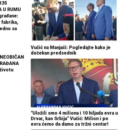
135
A U RUMU
građane:
 fabrika,
jedno sa
Vučić na Manjači: Pogledajte kako je
dočekan predsednik
 NEOBIČAN
GRAĐANA
životu
"Uložili smo 4 miliona i 10 hiljada evra u
Drvar, kao Srbija" Vučić: Milion i po
evra ćemo da damo za tržni centar!