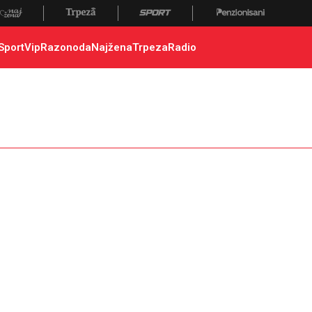
Sport
Vip
Razonoda
Najžena
Trpeza
Radio