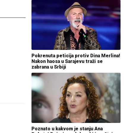
Pokrenuta peticija protiv Dina Merlina!
Nakon haosa u Sarajevu traži se
zabrana u Srbiji
Poznato u kakvom je stanju Ana