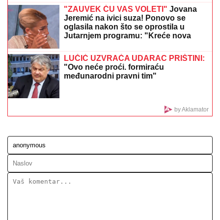
"PROBUDILI SMO SE I NAŠLI ROŠTILJ, NE ZNAM
ŠTA SU RADILI..."
Šokirana komšinica iz Borče za
"Blic" nakon što je nađeno telo mladića (28): Potresni
prizori sa lica mesta (FOTO, VIDEO)
SASLUŠAN "BEOGRADSKI FANTOM"
Evo kako je upadao u automobile,
tužilaštvo otkrilo šemu: U jednim
kolima je izveo NEVIĐENU PREVARU
DELIJE SPREMAJU SPEKTAKL
PROTIV IZRAELACA:
"Budi i ti deo
koreografije u utorak"