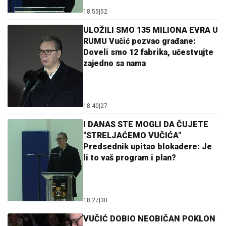
18:55
|
52
ULOŽILI SMO 135 MILIONA EVRA U
RUMU Vučić pozvao građane:
Doveli smo 12 fabrika, učestvujte
zajedno sa nama
18:40
|
27
I DANAS STE MOGLI DA ČUJETE
"STRELJAĆEMO VUČIĆA"
Predsednik upitao blokadere: Je
li to vaš program i plan?
18:27
|
30
VUČIĆ DOBIO NEOBIČAN POKLON