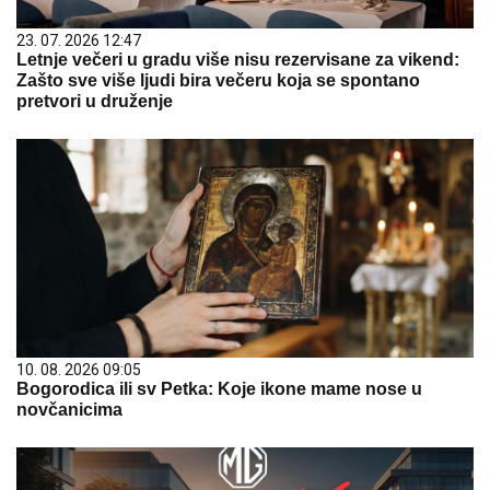
23. 07. 2026 12:47
Letnje večeri u gradu više nisu rezervisane za vikend:
Zašto sve više ljudi bira večeru koja se spontano
pretvori u druženje
10. 08. 2026 09:05
Bogorodica ili sv Petka: Koje ikone mame nose u
novčanicima