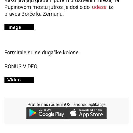
Kako javljaju građani putem društvenih mreža, na
Pupinovom mostu jutros je došlo do
udesa
iz
pravca Borče ka Zemunu.
Formirale su se dugačke kolone.
BONUS VIDEO
Pratite nas i putem iOS i android aplikacije