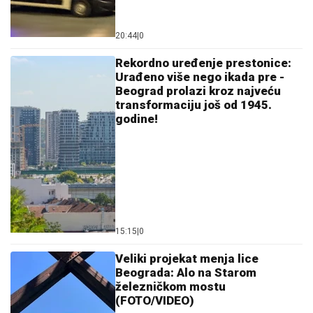
ENES BEGOVIĆ IZGUBIO SINA, A ONDA JE KRENUO
PAKAO
Pevač otkrio sa čime se suočio nakon
velikog gubitka: Priznao zašto se zapravo povukao iz
javnosti
"ZAUVEK ĆU VAS VOLETI"
Jovana
Jeremić na ivici suza! Ponovo se
oglasila nakon što se oprostila u
Jutarnjem programu: "Kreće nova
energija"
LUČIĆ UZVRAĆA UDARAC PRIŠTINI:
"Ovo neće proći. formiraću
međunarodni pravni tim"