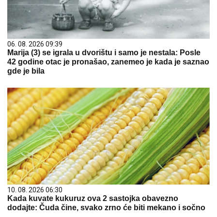
06. 08. 2026 09:39
Marija (3) se igrala u dvorištu i samo je nestala: Posle
42 godine otac je pronašao, zanemeo je kada je saznao
gde je bila
10. 08. 2026 06:30
Kada kuvate kukuruz ova 2 sastojka obavezno
dodajte: Čuda čine, svako zrno će biti mekano i sočno