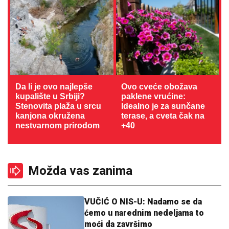
Da li je ovo najlepše
Ovo cveće obožava
kupalište u Srbiji?
paklene vrućine:
Stenovita plaža u srcu
Idealno je za sunčane
kanjona okružena
terase, a cveta čak na
nestvarnom prirodom
+40
Možda vas zanima
VUČIĆ O NIS-U: Nadamo se da
ćemo u narednim nedeljama to
moći da završimo