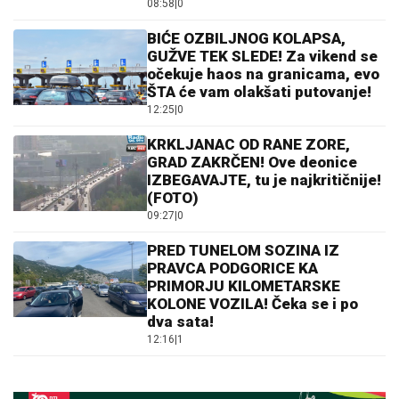
08:58
|
0
BIĆE OZBILJNOG KOLAPSA,
GUŽVE TEK SLEDE! Za vikend se
očekuje haos na granicama, evo
ŠTA će vam olakšati putovanje!
12:25
|
0
KRKLJANAC OD RANE ZORE,
GRAD ZAKRČEN! Ove deonice
IZBEGAVAJTE, tu je najkritičnije!
(FOTO)
09:27
|
0
PRED TUNELOM SOZINA IZ
PRAVCA PODGORICE KA
PRIMORJU KILOMETARSKE
KOLONE VOZILA! Čeka se i po
dva sata!
12:16
|
1