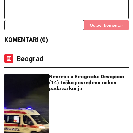
"MNOGO SAM TUŽAN, POČIVAJ U MIRU"
Pevačica
umrla nakon borbe sa leukemijom, imala
transplantaciju koštane srži, pa se stanje pogoršalo:
Emir Habibović se oprostio
I TO SE DOGODILO:
Prvi poraz IMT-a,
Vojvodina bolja od Radnika
Obradović može sve! Janakopulos
digao Obradovića u nebesa