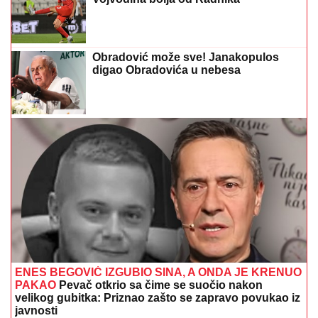
JOVANA JEREMIĆ SE OPROSTILA OD GLEDALACA
PINKA
Saopštila odluku, obratila se u programu
uživo: "Bićete mi i u glavi i u srcu, nemojte da me
izdate"
JELENA RADANOVIĆ DOBIJA
MONSTRUOZNE PORUKE
Nakon
pretnji Ane Nikolić proživljava horor,
sve objavila: "Patetični ste"
"RALE ME JE IZDAO, I MENE I TARU I
LJUBAV"
Ana Nikolić se oglasila zbog
Raleta i Jelene Radanović - posle
njegove izjave van sebe