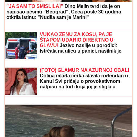
"JA SAM TO SMISLILA!"
Dino Melin tvrdi da je on
napisao pesmu "Beograd", Ceca posle 30 godina
otkrila istinu: "Nudila sam je Marini"
Nikola Jokić jeste genije, ali nije u
mojih Top 5! Reči legendarnog Hrvata
i dalje odjekuju
VUKAO ŽENU ZA KOSU, PA JE
ŠTAPOM UDARIO DIREKTNO U
GLAVU!
Jezivo nasilje u porodici:
Istrčala na ulicu u panici, nasilnik je
stigao, prolaznici sprečili katastrofu