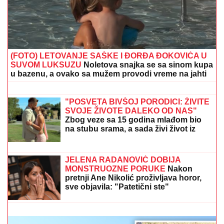
MREŽE GORE!
Stefan Karić javno podelio Teodoru
Delić, Bebica na aparatima nakon ovog poteza
(FOTO) GLAMUR NA AZURNOJ OBALI
Čolina mlađa ćerka slavila rođendan u
Kanu! Svi pričaju o provokativnom
natpisu na torti koja joj je stigla u
restoranu
DŽEJEVA NAJVEĆA LJUBAV DANAS
PROSLAVLJA ROĐENDAN
Evo kako
Andrijana sada izgleda: Nije u
kontaktu sa njegovim ćerkama, a
jedan detalj svi komentarišu