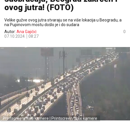
ovog jutra! (FOTO)
Velike gužve ovog jutra stvaraju se na više lokacija u Beogradu, a
na Pupinovom mostu došlo je i do sudara
Autor:
Ana Gajičić
0
07.10.2024.
08:27
Printscreen/Naxi kamere | Printscreen/Naxi kamere