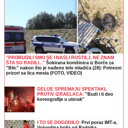
(FOTO) LETOVANJE SAŠKE I ĐORĐA ĐOKOVIĆA U
SUVOM LUKSUZU
Noletova snajka se sa sinom kupa
u bazenu, a ovako sa mužem provodi vreme na jahti
VERENICA DRAGANA STANKOVIĆA
POSTALA PREDMET PODSMEHA
Zbog jednog detalja sa veridbe je
urnišu na mrežama: "Bukvalno dva
dinara"
"POSVETA BIVŠOJ PORODICI: ŽIVITE
SVOJE ŽIVOTE DALEKO OD NAS"
Zbog veze sa 15 godina mlađom bio
na stubu srama, a sada živi život iz
snova: Kupio stan u Dubaiju i baškari
se u luksuzu