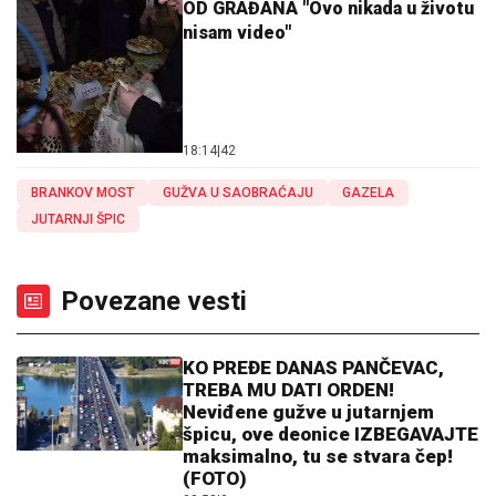
OD GRAĐANA "Ovo nikada u životu
nisam video"
18:14
|
42
BRANKOV MOST
GUŽVA U SAOBRAĆAJU
GAZELA
JUTARNJI ŠPIC
Povezane vesti
KO PREĐE DANAS PANČEVAC,
TREBA MU DATI ORDEN!
Neviđene gužve u jutarnjem
špicu, ove deonice IZBEGAVAJTE
maksimalno, tu se stvara čep!
(FOTO)