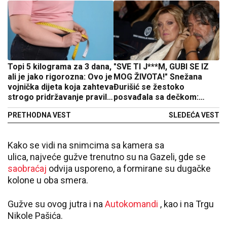
Topi 5 kilograma za 3 dana,
"SVE TI J***M, GUBI SE IZ
ali je jako rigorozna: Ovo je
MOG ŽIVOTA!" Snežana
vojnička dijeta koja zahteva
Đurišić se žestoko
strogo pridržavanje pravila,
posvađala sa dečkom:
ali daje ludačke rezultate
Hoću da se pokupiš i
PRETHODNA VEST
SLEDEĆA VEST
nestaneš!
Kako se vidi na snimcima sa kamera sa
ulica, najveće gužve trenutno su na Gazeli, gde se
saobraćaj
odvija usporeno, a formirane su dugačke
kolone u oba smera.
Gužve su ovog jutra i na
Autokomandi
, kao i na Trgu
Nikole Pašića.