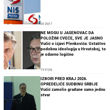
20:20
|
17
NE MOGU U JASENOVAC DA
POLOŽIM CVEĆE, SVE JE JASNO
Vučić o izjavi Plenkovića: Ustaštvo
podobna ideologija u Hrvatskoj, to
je odavno logično
19:01
|
36
IZBORI PRED KRAJ 2026.
OPREDELIĆE SUDBINU SRBIJE
Vučić zamolio građane samo jednu
stvar