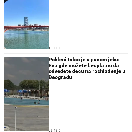
by Aklamator
Ostavi komentar
KOMENTARI (0)
Beograd