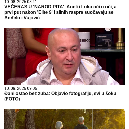
10. 08. 2026 08:41
VEČERAS U 'NAROD PITA': Aneli i Luka oči u oči, a
prvi put nakon 'Elite 9' i silnih raspra suočavaju se
Anđelo i Vujović
10. 08. 2026 09:06
Đani ostao bez zuba: Objavio fotografiju, svi u šoku
(FOTO)