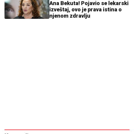
Ana Bekuta! Pojavio se lekarski
izveštaj, ovo je prava istina o
njenom zdravlju