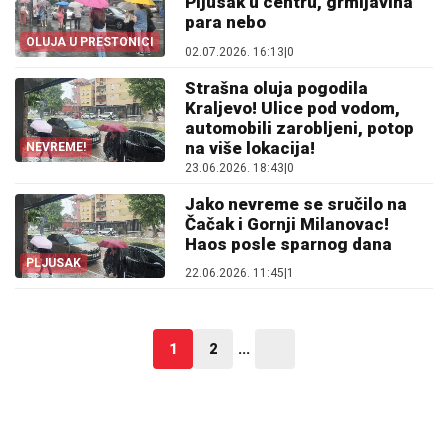
Pljusak u centru, grmljavina
para nebo
OLUJA U PRESTONICI
02.07.2026. 16:13
|
0
Strašna oluja pogodila
Kraljevo! Ulice pod vodom,
automobili zarobljeni, potop
na više lokacija!
NEVREME!
23.06.2026. 18:43
|
0
Jako nevreme se sručilo na
Čačak i Gornji Milanovac!
Haos posle sparnog dana
PLJUSAK
22.06.2026. 11:45
|
1
1
2
...