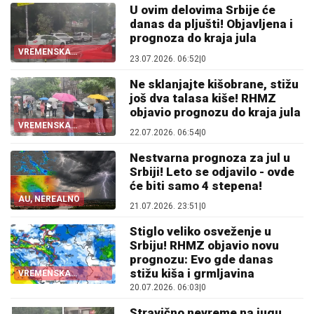
U ovim delovima Srbije će
danas da pljušti! Objavljena i
prognoza do kraja jula
VREMENSKA
23.07.2026. 06:52
|
0
PROGNOZA
Ne sklanjajte kišobrane, stižu
još dva talasa kiše! RHMZ
objavio prognozu do kraja jula
VREMENSKA
22.07.2026. 06:54
|
0
PROGNOZA
Nestvarna prognoza za jul u
Srbiji! Leto se odjavilo - ovde
će biti samo 4 stepena!
AU, NEREALNO
21.07.2026. 23:51
|
0
Stiglo veliko osveženje u
Srbiju! RHMZ objavio novu
prognozu: Evo gde danas
stižu kiša i grmljavina
VREMENSKA
PROGNOZA
20.07.2026. 06:03
|
0
Stravično nevreme na jugu