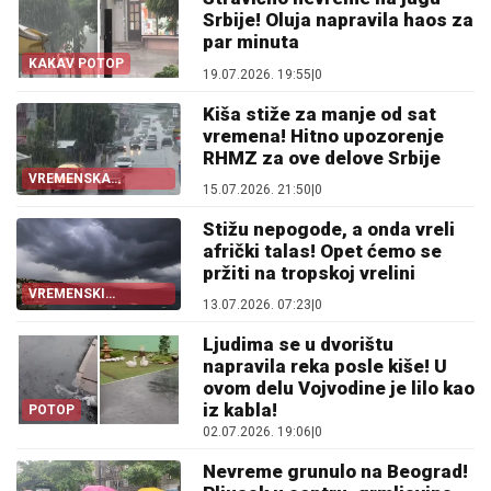
Srbije! Oluja napravila haos za
par minuta
KAKAV POTOP
19.07.2026. 19:55
|
0
Kiša stiže za manje od sat
vremena! Hitno upozorenje
RHMZ za ove delove Srbije
VREMENSKA
15.07.2026. 21:50
|
0
PROGNOZA
Stižu nepogode, a onda vreli
afrički talas! Opet ćemo se
pržiti na tropskoj vrelini
VREMENSKI
13.07.2026. 07:23
|
0
ROLERKOSTER
Ljudima se u dvorištu
napravila reka posle kiše! U
ovom delu Vojvodine je lilo kao
iz kabla!
POTOP
02.07.2026. 19:06
|
0
Nevreme grunulo na Beograd!