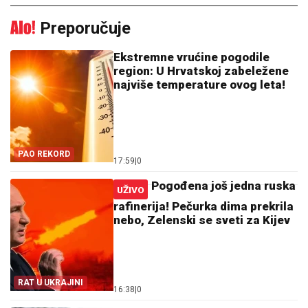
Preporučuje
Ekstremne vrućine pogodile
region: U Hrvatskoj zabeležene
najviše temperature ovog leta!
PAO REKORD
17:59
|
0
Pogođena još jedna ruska
UŽIVO
rafinerija! Pečurka dima prekrila
nebo, Zelenski se sveti za Kijev
RAT U UKRAJINI
16:38
|
0