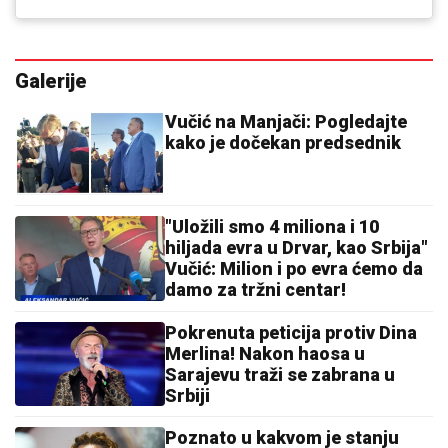
Galerije
Vučić na Manjači: Pogledajte
kako je dočekan predsednik
"Uložili smo 4 miliona i 10
hiljada evra u Drvar, kao Srbija"
Vučić: Milion i po evra ćemo da
damo za tržni centar!
Pokrenuta peticija protiv Dina
Merlina! Nakon haosa u
Sarajevu traži se zabrana u
Srbiji
Poznato u kakvom je stanju