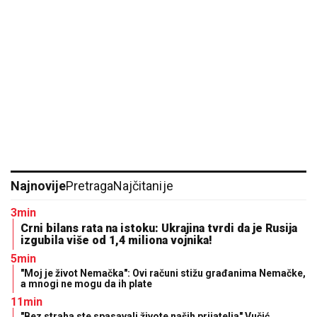
Najnovije
Pretraga
Najčitanije
3min
Crni bilans rata na istoku: Ukrajina tvrdi da je Rusija
izgubila više od 1,4 miliona vojnika!
5min
"Moj je život Nemačka": Ovi računi stižu građanima Nemačke,
a mnogi ne mogu da ih plate
11min
"Bez straha ste spasavali živote naših prijatelja" Vučić