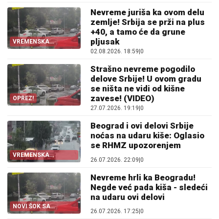
Nevreme juriša ka ovom delu
zemlje! Srbija se prži na plus
+40, a tamo će da grune
pljusak
VREMENSKA
PROGNOZA
02.08.2026. 18:59
|
0
Strašno nevreme pogodilo
delove Srbije! U ovom gradu
se ništa ne vidi od kišne
zavese! (VIDEO)
OPREZ!
27.07.2026. 19:19
|
0
Beograd i ovi delovi Srbije
noćas na udaru kiše: Oglasio
se RHMZ upozorenjem
VREMENSKA
26.07.2026. 22:09
|
0
PROGNOZA
Nevreme hrli ka Beogradu!
Negde već pada kiša - sledeći
na udaru ovi delovi
NOVI ŠOK SA
26.07.2026. 17:25
|
0
VREMENOM