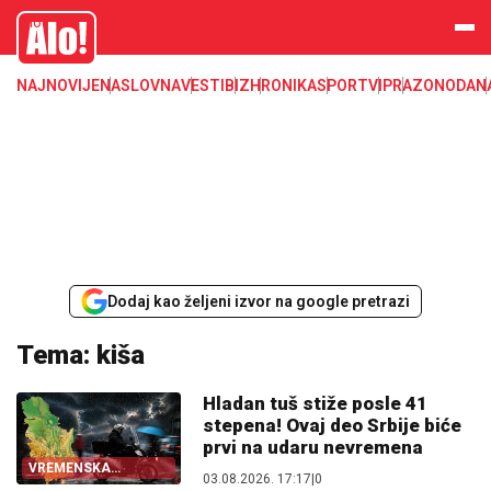
Alo
NAJNOVIJE
NASLOVNA
VESTI
BIZ
HRONIKA
SPORT
VIP
RAZONODA
N
Dodaj kao željeni izvor na google pretrazi
Tema: kiša
Hladan tuš stiže posle 41
stepena! Ovaj deo Srbije biće
prvi na udaru nevremena
VREMENSKA
03.08.2026. 17:17
|
0
PROGNOZA