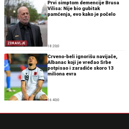
Prvi simptom demencije Brusa
Vilisa: Nije bio gubitak
pamćenja, evo kako je počelo
ZDRAVLJE
18:20
|
0
Crveno-beli ignorišu navijače,
Albanac koji je vređao Srbe
potpisao i zaradiće skoro 13
miliona evra
16:40
|
0