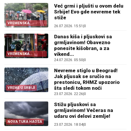
Već grmi i pljušti u ovom delu
Srbije! Evo gde nevreme tek
stiže
VREMENSKA
26.07.2026. 15:51
|
0
PROGNOZA
Danas kiša i pljuskovi sa
grmljavinom! Obavezno
ponesite kišobran, a za
vikend...
VREMENSKA
PROGNOZA
24.07.2026. 05:50
|
0
Nevreme stiglo u Beograd!
Jak pljusak se sručio na
prestonicu, RHMZ upozorio
šta sledi tokom noći
VREME U SRBIJI
23.07.2026. 22:26
|
0
Stižu pljuskovi sa
grmljavinom! Večeras na
udaru ovi delovi zemlje!
NOVA TURA HAOSA
23.07.2026. 18:04
|
0