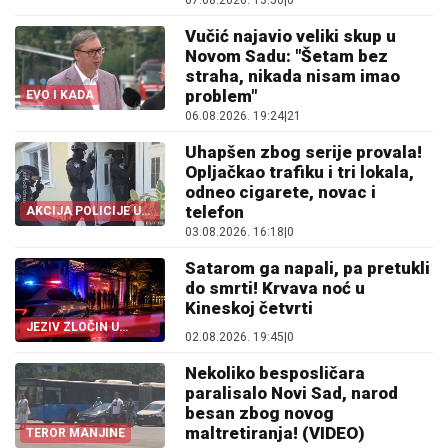
07.08.2026. 13:50
|
0
Vučić najavio veliki skup u
Novom Sadu: "Šetam bez
straha, nikada nisam imao
problem"
EVO I KADA
06.08.2026. 19:24
|
21
Uhapšen zbog serije provala!
Opljačkao trafiku i tri lokala,
odneo cigarete, novac i
telefon
AKCIJA POLICIJE U
NOVOM SADU
03.08.2026. 16:18
|
0
Satarom ga napali, pa pretukli
do smrti! Krvava noć u
Kineskoj četvrti
JEZIV ZLOČIN U
02.08.2026. 19:45
|
0
NOVOM SADU
Nekoliko besposličara
paralisalo Novi Sad, narod
besan zbog novog
maltretiranja! (VIDEO)
TEROR MANJINE