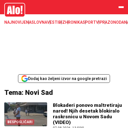
Alo
NAJNOVIJE
NASLOVNA
VESTI
BIZ
HRONIKA
SPORT
VIP
RAZONODA
N
Dodaj kao željeni izvor na google pretrazi
Tema: Novi Sad
Blokaderi ponovo maltretiraju
narod! Njih desetak blokiralo
raskrsnicu u Novom Sadu
(VIDEO)
BESPOSLIČARI