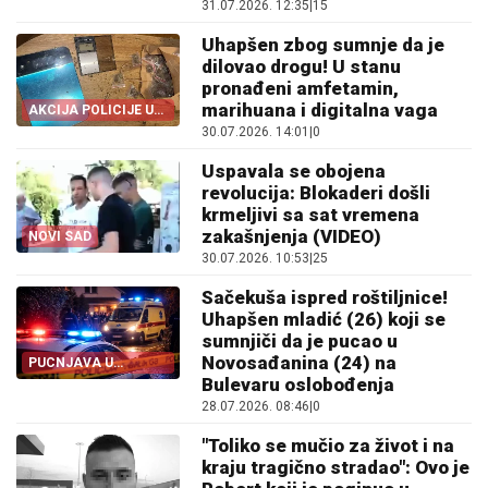
31.07.2026. 12:35
|
15
Uhapšen zbog sumnje da je
dilovao drogu! U stanu
pronađeni amfetamin,
marihuana i digitalna vaga
AKCIJA POLICIJE U
NOVOM SADU
30.07.2026. 14:01
|
0
Uspavala se obojena
revolucija: Blokaderi došli
krmeljivi sa sat vremena
zakašnjenja (VIDEO)
NOVI SAD
30.07.2026. 10:53
|
25
Sačekuša ispred roštiljnice!
Uhapšen mladić (26) koji se
sumnjiči da je pucao u
Novosađanina (24) na
PUCNJAVA U
CENTRU NOVOG
Bulevaru oslobođenja
SADA
28.07.2026. 08:46
|
0
"Toliko se mučio za život i na
kraju tragično stradao": Ovo je