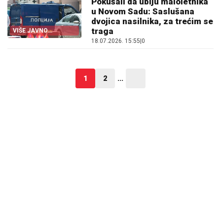
Pokušali da ubiju maloletnika
u Novom Sadu: Saslušana
dvojica nasilnika, za trećim se
traga
VIŠE JAVNO
TUŽILAŠTVO
18.07.2026. 15:55
|
0
1
2
...