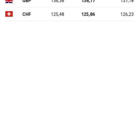
GBP
136,36
136,77
137,18
CHF
125,48
125,86
126,23