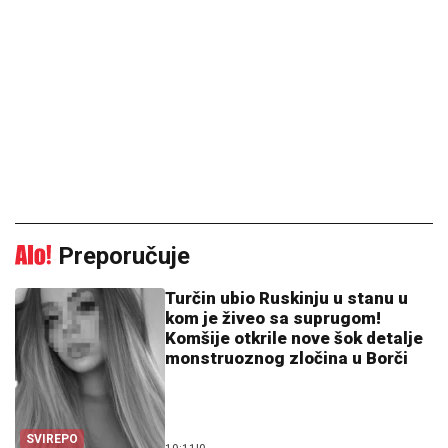
Preporučuje
Turčin ubio Ruskinju u stanu u
kom je živeo sa suprugom!
Komšije otkrile nove šok detalje
monstruoznog zločina u Borči
SVIREPO