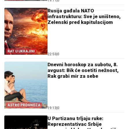
19:11
|
0
Rusija gađala NATO
infrastrukturu: Sve je uništeno,
Zelenski pred kapitulacijom
RAT U UKRAJINI
22:53
|
0
Dnevni horoskop za subotu, 8.
avgust: Bik će osetiti nežnost,
Rak grabi mir za sebe
ASTRO PROGNOZA
19:13
|
0
U Partizanu trljaju ruke:
Reprezentativac Srbije