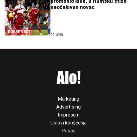
promenio klub, u Humsku stiže
neočekivan novac
DOBRE VESTI
22:42
|
0
Marketing
Advertising
Impresum
Uslovi korišćenja
Posao