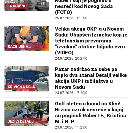
Robert koji je poginuo u
nesreći kod Novog Sada
TRAGIČNO
(FOTO)
25.07.2026. 16:17
|
0
Velika akcija OKP-a u Novom
Sadu: Uhapšen Izraelac koji je
telefonskim prevarama
"izvukao" stotine hiljada evra
RAZBIJENA
KRIMINALNA GRUPA
(VIDEO)
24.07.2026. 20:27
|
0
Pazar zadržao za sebe pa
kupio dva stana! Detalji velike
akcije UKP i tužilaštva u
Novom Sadu
KRIVIČNA DELA
24.07.2026. 17:20
|
0
Golf sleteo u kanal na Klisi!
Brzina uzrok nesreće u kojoj
su poginuli Robert F., Kristina
M. i N. P.
JEZIVI DETALJI
TRAGEDIJE
23.07.2026. 11:23
|
0