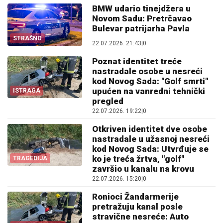
BMW udario tinejdžera u
Novom Sadu: Pretrčavao
Bulevar patrijarha Pavla
STRAŠNO
22.07.2026. 21:43
|
0
Poznat identitet treće
nastradale osobe u nesreći
kod Novog Sada: "Golf smrti"
upućen na vanredni tehnički
ISTRAGA
pregled
22.07.2026. 19:22
|
0
Otkriven identitet dve osobe
nastradale u užasnoj nesreći
kod Novog Sada: Utvrđuje se
ko je treća žrtva, "golf"
TRAGEDIJA
završio u kanalu na krovu
22.07.2026. 15:20
|
0
Ronioci Žandarmerije
pretražuju kanal posle
stravične nesreće: Auto