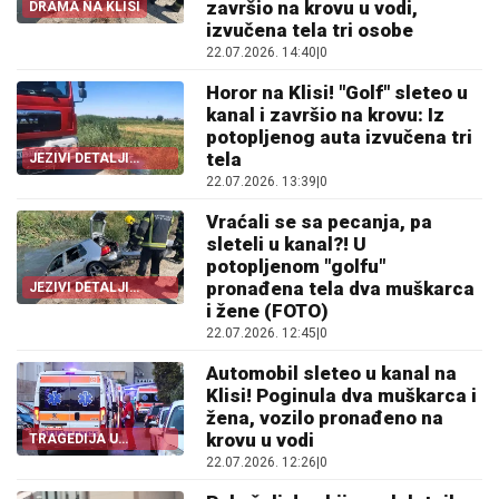
završio na krovu u vodi,
DRAMA NA KLISI
izvučena tela tri osobe
22.07.2026. 14:40
|
0
Horor na Klisi! "Golf" sleteo u
kanal i završio na krovu: Iz
potopljenog auta izvučena tri
tela
JEZIVI DETALJI
NESREĆE
22.07.2026. 13:39
|
0
Vraćali se sa pecanja, pa
sleteli u kanal?! U
potopljenom "golfu"
pronađena tela dva muškarca
JEZIVI DETALJI
TRAGEDIJE
i žene (FOTO)
22.07.2026. 12:45
|
0
Automobil sleteo u kanal na
Klisi! Poginula dva muškarca i
žena, vozilo pronađeno na
krovu u vodi
TRAGEDIJA U
NOVOM SADU
22.07.2026. 12:26
|
0