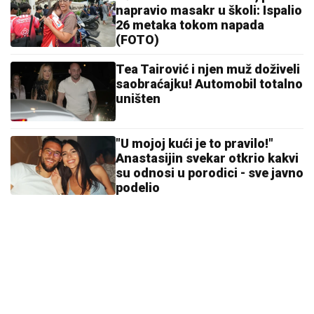
napravio masakr u školi: Ispalio
26 metaka tokom napada
(FOTO)
Tea Tairović i njen muž doživeli
saobraćajku! Automobil totalno
uništen
"U mojoj kući je to pravilo!"
Anastasijin svekar otkrio kakvi
su odnosi u porodici - sve javno
podelio