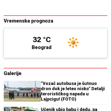
Vremenska prognoza
32 °C
Beograd
Galerije
"Vozač autobusa je šutnuo
dron dok je leteo nisko" Detalji
terorističkog napada u
Lajpcigu! (FOTO)
Učenik ubio babu i dedu, pa