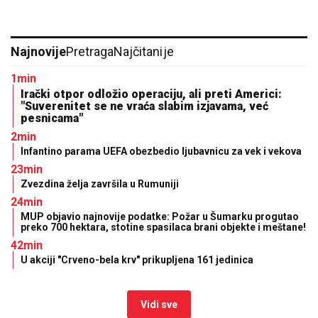
Najnovije
Pretraga
Najčitanije
1min
Irački otpor odložio operaciju, ali preti Americi:
"Suverenitet se ne vraća slabim izjavama, već
pesnicama"
2min
Infantino parama UEFA obezbedio ljubavnicu za vek i vekova
23min
Zvezdina želja završila u Rumuniji
24min
MUP objavio najnovije podatke: Požar u Šumarku progutao
preko 700 hektara, stotine spasilaca brani objekte i meštane!
42min
U akciji "Crveno-bela krv" prikupljena 161 jedinica
Vidi sve