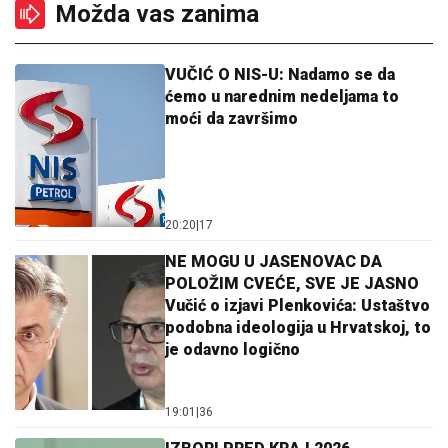
Možda vas zanima
VUČIĆ O NIS-U: Nadamo se da
ćemo u narednim nedeljama to
moći da završimo
20:20
|
17
NE MOGU U JASENOVAC DA
POLOŽIM CVEĆE, SVE JE JASNO
Vučić o izjavi Plenkovića: Ustaštvo
podobna ideologija u Hrvatskoj, to
je odavno logično
19:01
|
36