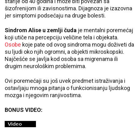
starije od 40 godina i može biti povezan sa
šizofrenijom ili zavisnostima. Dijagnoza je izazovna
jer simptomi podsećaju na druge bolesti.
Sindrom Alise u zemlji čuda
je mentalni poremećaj
koji utiče na percepciju veličine tela i objekata.
Osobe
koje pate od ovog sindroma mogu doživeti da
su ljudi oko njih ogromni, a objekti mikroskopski.
Najčešće se javlja kod osoba sa migrenama ili
drugim neurološkim problemima.
Ovi poremećaji su još uvek predmet istraživanja i
ostavljaju mnoga pitanja o funkcionisanju ljudskog
mozga i njegovim ranjivostima.
BONUS VIDEO: