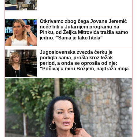
PLJAČKAO POSETIOCE BANJE! U
Leskovcu
uhapšen muškarac iz Novog Sada, određen mu
pritvor
Kreću radovi na tunelu pod
Kadinjačom: Vučić otkrio tačan datum,
pa najavio milionska ulaganja u
Zlatibor i obilaznicu (FOTO)
MIRKA VASILJEVIĆ SVA U
CIRKONIMA, BOSILJČIĆ RAZVEZAO
KRAVATU
Poznati prošetali crvenim
tepihom, pa usledio vatromet: Gala
Videnović nakon mnogo vremena u
javnosti (Video)