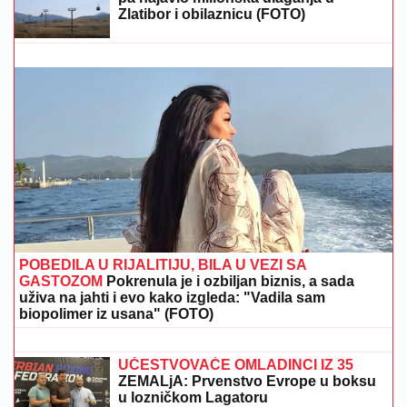
(FOTO) POVREDILA SE NIKOLIJA JOVANOVIĆ
Pevačica objavom zabrinula fanove: Ćerka Vesne
Zmijanac otkrila šta joj se desilo
"Odziv publike jeste bio slab!"
Anabela Atijas ponovo na udaru zbog
nastupa u Zrenjaninu, pa je još
spomenuta i njena penzija
PRIŠAO ŽENI (30) SA LEĐA, PA
POKUŠAO DA JE NAPASTVUJE!
Određen pritvor Azerbejdžancu (47) sa
Zvezdare: Suprug oštećene sprečio
napad!