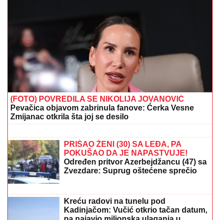
"Ne može da ode da poseti Noru jer Filip Car radi na
graničnom prelazu!" Asmin Durdžić ugašen u jednoj
rečenici
"Uvek bismo ležali 20 minuta ispod
pokrivača, SVAŠTA MI JE TU PRIČAO"
Žarko Jokanović i Milica Milša
progovorili o Marku Živiću i
poslednjem susretu sa njim (VIDEO)
(VIDEO) KRAH LJUBAVI JOŠ JEDNOG
RIJALITI PARA
Šutnula ga odmah
nakon Elite 9, pa sve otkrila javno:
Ništa od preseljenja, pukla ljubav
preko noći