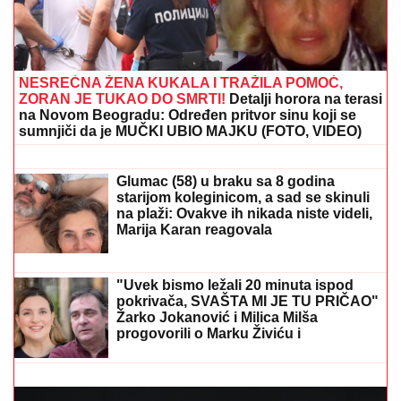
NESREĆNA ŽENA KUKALA I TRAŽILA POMOĆ,
ZORAN JE TUKAO DO SMRTI!
Detalji horora na terasi
na Novom Beogradu: Određen pritvor sinu koji se
sumnjiči da je MUČKI UBIO MAJKU (FOTO, VIDEO)
OVO JE FATALNA MISICA KOJA JE
ZAVADILA BALKANSKO
PODZEMLJE!
Boba namamila metu,
žalila se da ČUVA KRAVE, pa isparila:
Plejboj zečica postala najtraženiji
begunac (FOTO)
Glumac (58) u braku sa 8 godina
starijom koleginicom, a sad se skinuli
na plaži: Ovakve ih nikada niste videli,
Marija Karan reagovala