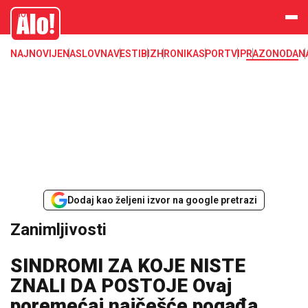
Zanimljivosti
Alo
NAJNOVIJE
NASLOVNA
VESTI
BIZ
HRONIKA
SPORT
VIP
RAZONODA
N
Dodaj kao željeni izvor na google pretrazi
Zanimljivosti
SINDROMI ZA KOJE NISTE
ZNALI DA POSTOJE Ovaj
poremećaj najčešće pogađa