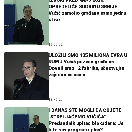
IZBORI PRED KRAJ 2026.
OPREDELIĆE SUDBINU SRBIJE
Vučić zamolio građane samo jednu
stvar
18:55
|
52
ULOŽILI SMO 135 MILIONA EVRA U
RUMU Vučić pozvao građane:
Doveli smo 12 fabrika, učestvujte
zajedno sa nama
18:40
|
27
I DANAS STE MOGLI DA ČUJETE
"STRELJAĆEMO VUČIĆA"
Predsednik upitao blokadere: Je
li to vaš program i plan?