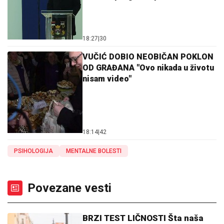
18:27
|
30
VUČIĆ DOBIO NEOBIČAN POKLON
OD GRAĐANA "Ovo nikada u životu
nisam video"
18:14
|
42
PSIHOLOGIJA
MENTALNE BOLESTI
Povezane vesti
BRZI TEST LIČNOSTI Šta naša