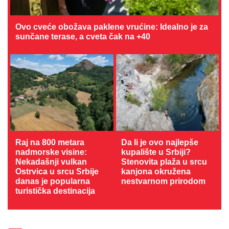
Ovo cveće obožava paklene vrućine: Idealno je za
sunčane terase, a cveta čak na +40
Raj na 800 metara
Da li je ovo najlepše
nadmorske visine:
kupalište u Srbiji?
Nekadašnji vulkan
Stenovita plaža u srcu
Ostrvica u srcu Srbije
kanjona okružena
danas je popularna
nestvarnom prirodom
turistička destinacija