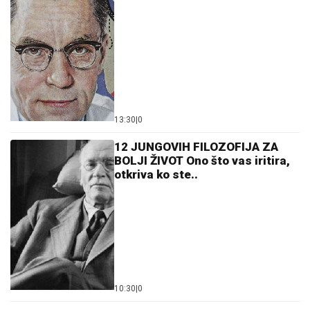
13:30
|
0
12 JUNGOVIH FILOZOFIJA ZA
BOLJI ŽIVOT Ono što vas iritira,
otkriva ko ste..
10:30
|
0