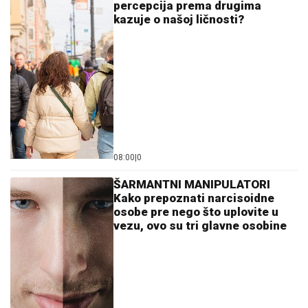
percepcija prema drugima
kazuje o našoj ličnosti?
08:00
|
0
ŠARMANTNI MANIPULATORI
Kako prepoznati narcisoidne
osobe pre nego što uplovite u
vezu, ovo su tri glavne osobine