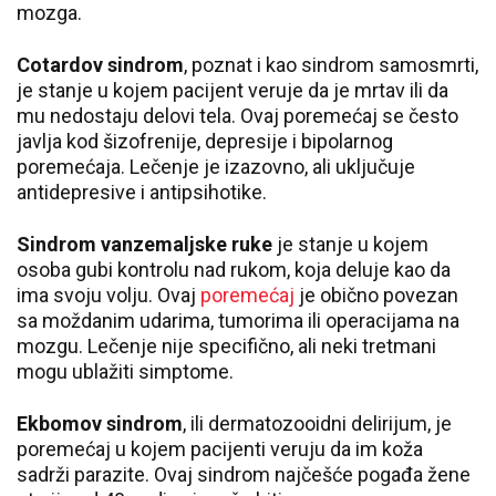
mozga.
Cotardov sindrom
, poznat i kao sindrom samosmrti,
je stanje u kojem pacijent veruje da je mrtav ili da
mu nedostaju delovi tela. Ovaj poremećaj se često
javlja kod šizofrenije, depresije i bipolarnog
poremećaja. Lečenje je izazovno, ali uključuje
antidepresive i antipsihotike.
Sindrom vanzemaljske ruke
je stanje u kojem
osoba gubi kontrolu nad rukom, koja deluje kao da
ima svoju volju. Ovaj
poremećaj
je obično povezan
sa moždanim udarima, tumorima ili operacijama na
mozgu. Lečenje nije specifično, ali neki tretmani
mogu ublažiti simptome.
Ekbomov sindrom
, ili dermatozooidni delirijum, je
poremećaj u kojem pacijenti veruju da im koža
sadrži parazite. Ovaj sindrom najčešće pogađa žene