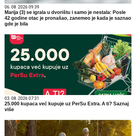
06. 08. 2026 09:39
Marija (3) se igrala u dvorištu i samo je nestala: Posle
42 godine otac je pronašao, zanemeo je kada je saznao
gde je bila
03. 08. 2026 07:31
25.000 kupaca već kupuje uz PerSu Extra. A ti? Saznaj
više