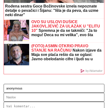
POBEDILA U RIJALITIJU, BILA U VEZI SA
GASTOZOM
Pokrenula je i ozbiljan biznis, a sada
uživa na jahti i evo kako izgleda: "Vadila sam
biopolimer iz usana" (FOTO)
IMA KUĆU USRED ŠUME I SPLAV NA
SAVI
Pevač prodaje luksuzan stan u
Beogradu, a sa porodicom ovde
najviše voli da provodi vreme (Foto)
UČESTVOVAĆE OMLADINCI IZ 35
ZEMALjA: Prvenstvo Evrope u boksu
u lozničkom Lagatoru