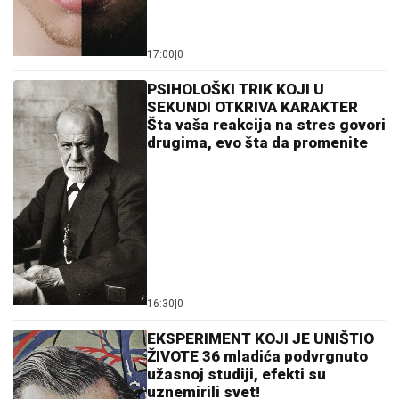
17:00
|
0
PSIHOLOŠKI TRIK KOJI U
SEKUNDI OTKRIVA KARAKTER
Šta vaša reakcija na stres govori
drugima, evo šta da promenite
16:30
|
0
EKSPERIMENT KOJI JE UNIŠTIO
ŽIVOTE 36 mladića podvrgnuto
užasnoj studiji, efekti su
uznemirili svet!