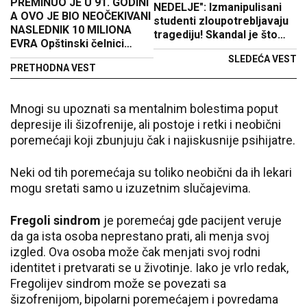
PREMINUO JE U 91. GODINI
NEDELJE": Izmanipulisani
A OVO JE BIO NEOČEKIVANI
studenti zloupotrebljavaju
NASLEDNIK 10 MILIONA
tragediju! Skandal je što
EVRA Opštinski čelnici
brane drugim studentima
primili su iznenada
SLEDEĆA VEST
da uče (VIDEO)
PRETHODNA VEST
telefonski poziv i pitanje
Mnogi su upoznati sa mentalnim bolestima poput
depresije ili šizofrenije, ali postoje i retki i neobični
poremećaji koji zbunjuju čak i najiskusnije psihijatre.
Neki od tih poremećaja su toliko neobični da ih lekari
mogu sretati samo u izuzetnim slučajevima.
Fregoli sindrom
je poremećaj gde pacijent veruje
da ga ista osoba neprestano prati, ali menja svoj
izgled. Ova osoba može čak menjati svoj rodni
identitet i pretvarati se u životinje. Iako je vrlo redak,
Fregolijev sindrom može se povezati sa
šizofrenijom, bipolarni poremećajem i povredama