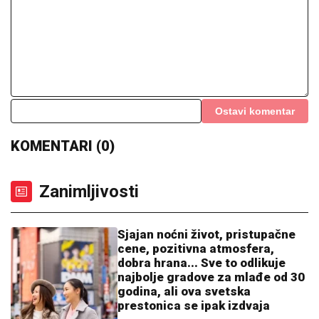
"POSVETA BIVŠOJ PORODICI: ŽIVITE SVOJE
ŽIVOTE DALEKO OD NAS"
Zbog veze sa 15 godina
mlađom bio na stubu srama, a sada živi život iz
snova: Kupio stan u Dubaiju i baškari se u luksuzu
Otkrivamo zbog čega Jovane Jeremić
neće biti u Jutarnjem programu na
Pinku, od Željka Mitrovića tražila samo
jedno: "Sama je tako htela"
Jugoslovenska zvezda ćerku je
podigla sama, prošla kroz težak