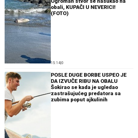
Ogroman stvor se nasukao na
obali, KUPAČI U NEVERICI!
(FOTO)
15:14
|
0
POSLE DUGE BORBE USPEO JE
DA IZVUČE RIBU NA OBALU
Šokirao se kada je ugledao
zastrašujućeg predatora sa
zubima poput ajkulinih