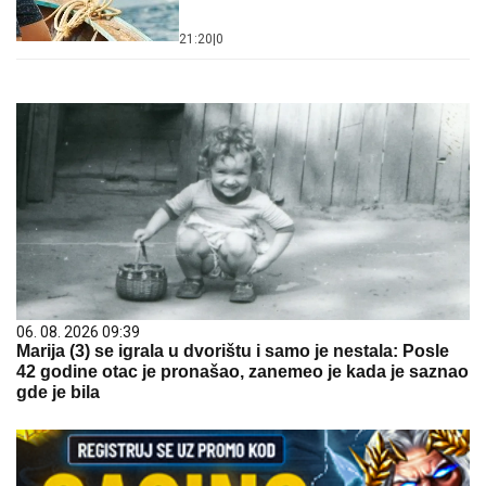
21:20
|
0
06. 08. 2026 09:39
Marija (3) se igrala u dvorištu i samo je nestala: Posle
42 godine otac je pronašao, zanemeo je kada je saznao
gde je bila