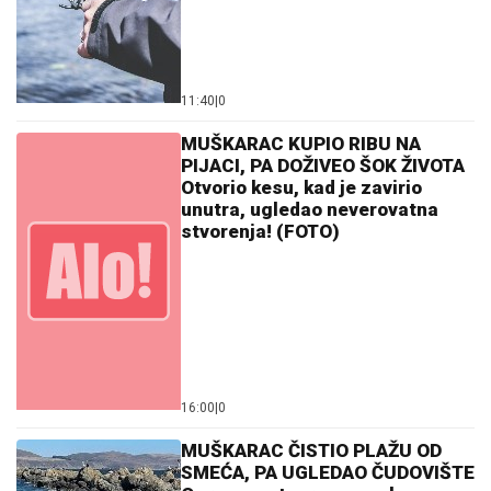
11:40
|
0
MUŠKARAC KUPIO RIBU NA
PIJACI, PA DOŽIVEO ŠOK ŽIVOTA
Otvorio kesu, kad je zavirio
unutra, ugledao neverovatna
stvorenja! (FOTO)
16:00
|
0
MUŠKARAC ČISTIO PLAŽU OD
SMEĆA, PA UGLEDAO ČUDOVIŠTE