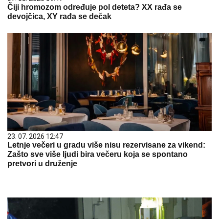
Čiji hromozom određuje pol deteta? XX rađa se
devojčica, XY rađa se dečak
23. 07. 2026 12:47
Letnje večeri u gradu više nisu rezervisane za vikend:
Zašto sve više ljudi bira večeru koja se spontano
pretvori u druženje