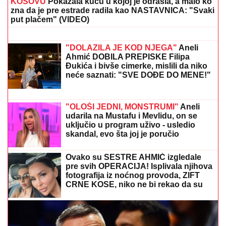
JO
Sada uživa na putovanjima sa
Aleksejem Bjelogrlićem, a nekada se
školovala i u Italiji - OVO joj je bio
problem
PONOVO ZGROZIO SVET!
Novi skandal Đanija
Infantina
"NJU TREBA LEČITI"
Marija Kulić se
oglasila nakon pomirenja Miljane i
Zole: Pokazala kakve poruke dobija i
otkrila sve o njihovom odnosu
IZA NETANJAHUA STOJI PORODICA?