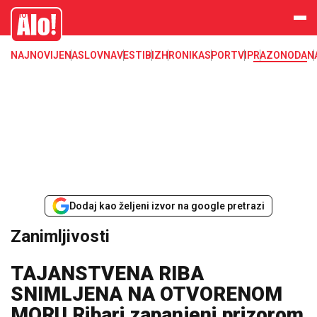
Zanimljivosti
Alo
NAJNOVIJE
NASLOVNA
VESTI
BIZ
HRONIKA
SPORT
VIP
RAZONODA
N
Dodaj kao željeni izvor na google pretrazi
Zanimljivosti
TAJANSTVENA RIBA
SNIMLJENA NA OTVORENOM
MORU Ribari zapanjeni prizorom