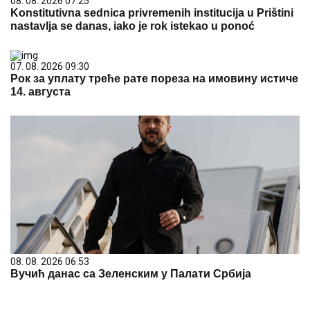
08. 08. 2026 07:25
Konstitutivna sednica privremenih institucija u Prištini
nastavlja se danas, iako je rok istekao u ponoć
07. 08. 2026 09:30
Рок за уплату треће рате пореза на имовину истиче
14. августа
08. 08. 2026 06:53
Вучић данас са Зеленским у Палати Србија