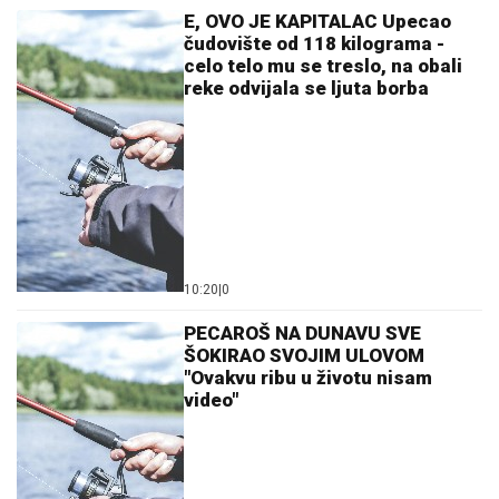
E, OVO JE KAPITALAC Upecao
čudovište od 118 kilograma -
celo telo mu se treslo, na obali
reke odvijala se ljuta borba
10:20
|
0
PECAROŠ NA DUNAVU SVE
ŠOKIRAO SVOJIM ULOVOM
"Ovakvu ribu u životu nisam
video"