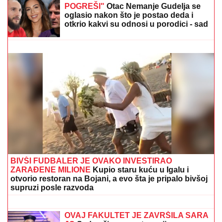
i on to uradio za mene", ovo su svi
detalji
STRAHINjA PAVLOVIĆ OSTAO BEZ SAIGRAČA:
Francuz se seli u Katar
"SVAKO ĆE IMATI PRAVO DA
POGREŠI"
Otac Nemanje Gudelja se
oglasio nakon što je postao deda i
otkrio kakvi su odnosi u porodici - sad
je sve jasno
Sumnja se da je ukrala ovo! Ženi
Sergeja Trifunovića pisana krivična -
Sramota u Galeriji