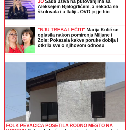
BIVŠI FUDBALER JE OVAKO INVESTIRAO
ZARAĐENE MILIONE
Kupio staru kuću u Igalu i
otvorio restoran na Bojani, a evo šta je pripalo bivšoj
supruzi posle razvoda
"PLAŠIM SE SMRTI"
Pevačica (73) u
panici nakon smrti kolega: "Velika sam
kukavica, mužu ne smem ni da
pomenem kupovinu grobnice"
OVAJ FAKULTET JE ZAVRŠILA SARA