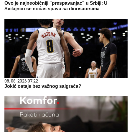
Ovo je najneobičniji "prespavanjac" u Srbiji: U
Svilajncu se noćas spava sa dinosaursima
08. 08. 2026 07:22
Jokić ostaje bez važnog saigrača?