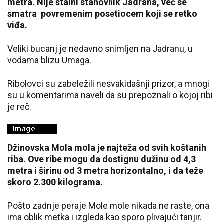
metra. Nije stalni stanovnik Jadrana, već se
smatra povremenim posetiocem koji se retko
viđa.
Veliki bucanj je nedavno snimljen na Jadranu, u
vodama blizu Umaga.
Ribolovci su zabeležili nesvakidašnji prizor, a mnogi
su u komentarima naveli da su prepoznali o kojoj ribi
je reč.
Džinovska Mola mola je najteža od svih koštanih
riba. Ove ribe mogu da dostignu dužinu od 4,3
metra i širinu od 3 metra horizontalno, i da teže
skoro 2.300 kilograma.
Pošto zadnje peraje Mole mole nikada ne raste, ona
ima oblik metka i izgleda kao sporo plivajući tanjir.