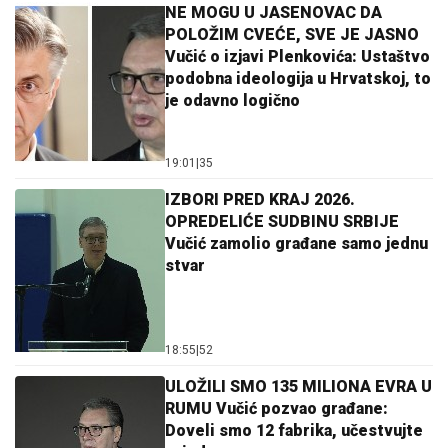
NE MOGU U JASENOVAC DA
POLOŽIM CVEĆE, SVE JE JASNO
Vučić o izjavi Plenkovića: Ustaštvo
podobna ideologija u Hrvatskoj, to
je odavno logično
19:01
|
35
IZBORI PRED KRAJ 2026.
OPREDELIĆE SUDBINU SRBIJE
Vučić zamolio građane samo jednu
stvar
18:55
|
52
ULOŽILI SMO 135 MILIONA EVRA U
RUMU Vučić pozvao građane:
Doveli smo 12 fabrika, učestvujte