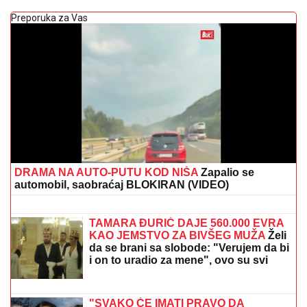
Preporuka za Vas
DRAMA NA AUTO-PUTU KOD NIŠA
Zapalio se
automobil, saobraćaj BLOKIRAN (VIDEO)
NAJSTARIJI RESTORAN NA SVETU:
Više od 300 godina služi goste na
istom mestu, e evo gde se nalazi
TAMARA ĐURIĆ DAJE 560.000 EVRA
KAO JEMSTVO ZA BIVŠEG MUŽA
Želi
da se brani sa slobode: "Verujem da bi