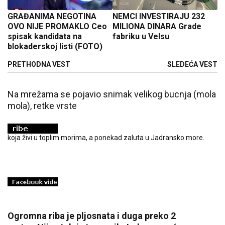
GRAĐANIMA NEGOTINA
NEMCI INVESTIRAJU 232
OVO NIJE PROMAKLO Ceo
MILIONA DINARA Grade
spisak kandidata na
fabriku u Velsu
blokaderskoj listi (FOTO)
PRETHODNA VEST
SLEDEĆA VEST
Na mrežama se pojavio snimak velikog bucnja (mola
mola), retke vrste
koja živi u toplim morima, a ponekad zaluta u Jadransko more.
Ogromna riba je pljosnata i duga preko 2