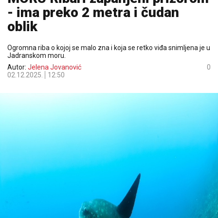
- ima preko 2 metra i čudan
oblik
Ogromna riba o kojoj se malo zna i koja se retko viđa snimljena je u
Jadranskom moru.
Autor:
Jelena Jovanović
0
02.12.2025.
12:50