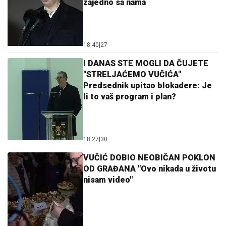
zajedno sa nama
18:40
|
27
I DANAS STE MOGLI DA ČUJETE
"STRELJAĆEMO VUČIĆA"
Predsednik upitao blokadere: Je
li to vaš program i plan?
18:27
|
30
VUČIĆ DOBIO NEOBIČAN POKLON
OD GRAĐANA "Ovo nikada u životu
nisam video"