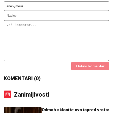
"DOLAZILA JE KOD NJEGA"
Aneli
Ahmić DOBILA PREPISKE Filipa
Đukića i bivše cimerke, mislili da niko
neće saznati: "SVE DOĐE DO MENE!"
TEA TAIROVIĆ SA MUŽEM DOŽIVELA
SAOBRAĆAJKU
Auto skroz uništen: Ovo su detalji
drame u Crnoj Gori
"OLOŠI JEDNI, MONSTRUMI"
Aneli
udarila na Mustafu i Mevlidu, on se
uključio u program uživo - usledio