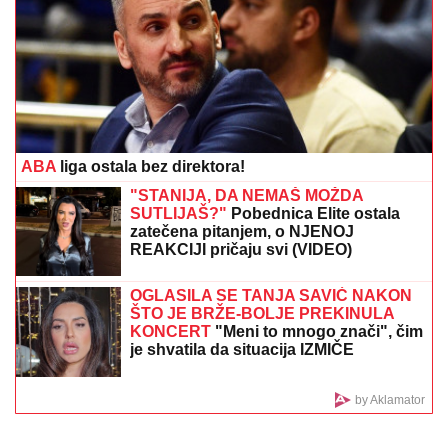
Bivši Bibijev saradnik izneo šokantne
tvrdnje
FOLK PEVAČICA POSETILA RODNO MESTO NA
KOSOVU
Pokazala kuću u kojoj je odrasla, a malo ko
zna da je pre estrade radila kao NASTAVNICA: "Svaki
put plačem" (VIDEO)
PRODAO DUŠU ĐAVOLU:
Kako je
Đani Infantino postao grobar svetskog
fudbala?