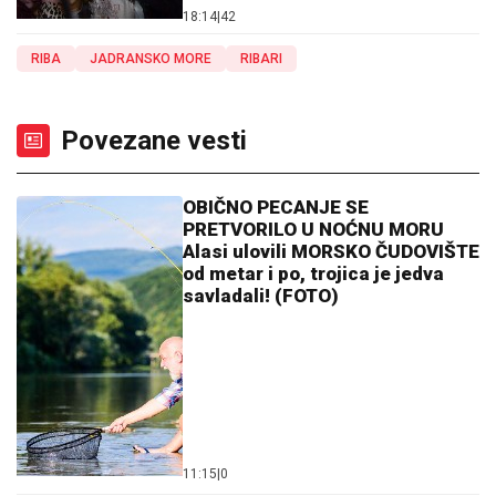
18:14
|
42
RIBA
JADRANSKO MORE
RIBARI
Povezane vesti
OBIČNO PECANJE SE
PRETVORILO U NOĆNU MORU
Alasi ulovili MORSKO ČUDOVIŠTE
od metar i po, trojica je jedva
savladali! (FOTO)
11:15
|
0