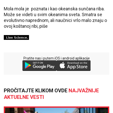
Mola mola je poznata i kao okeanska sunčana riba.
Može se videti u svim okeanima sveta. Smatra se
evolutivno naprednom, ali naučnici vrlo malo znaju o
ovoj koštanoj ribi, piše
Pratite nas i putem iOS i android aplikacije
PROČITAJTE KLIKOM OVDE
NAJVAŽNIJE
AKTUELNE VESTI