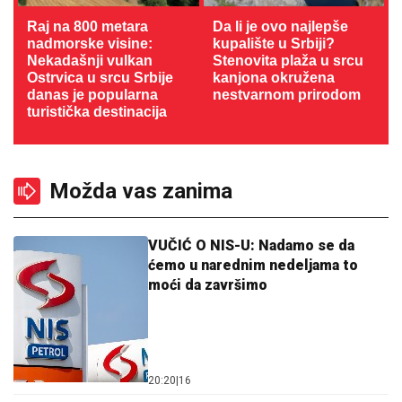
Raj na 800 metara
Da li je ovo najlepše
nadmorske visine:
kupalište u Srbiji?
Nekadašnji vulkan
Stenovita plaža u srcu
Ostrvica u srcu Srbije
kanjona okružena
danas je popularna
nestvarnom prirodom
turistička destinacija
Možda vas zanima
VUČIĆ O NIS-U: Nadamo se da
ćemo u narednim nedeljama to
moći da završimo
20:20
|
16