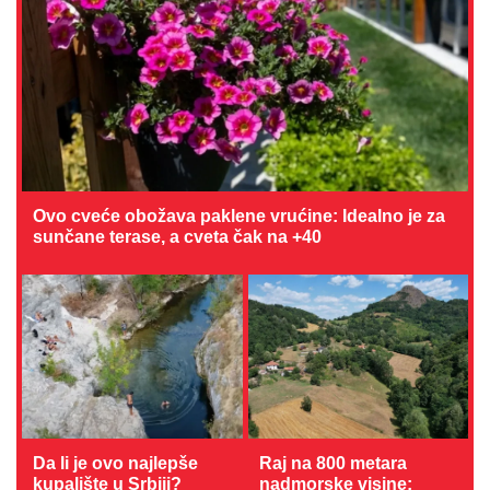
Ovo cveće obožava paklene vrućine: Idealno je za
sunčane terase, a cveta čak na +40
Da li je ovo najlepše
Raj na 800 metara
kupalište u Srbiji?
nadmorske visine: