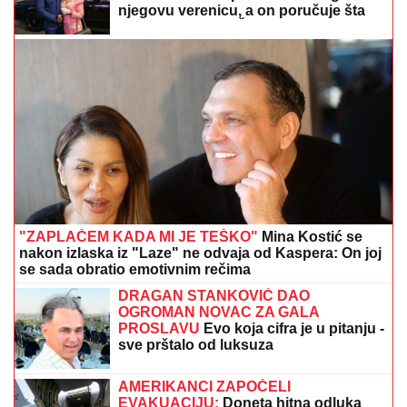
njegovu verenicu, a on poručuje šta
mu je JEDINO VAŽNO: "U tome je
istina"
"ZAPLAČEM KADA MI JE TEŠKO"
Mina Kostić se
nakon izlaska iz "Laze" ne odvaja od Kaspera: On joj
se sada obratio emotivnim rečima
DRAGAN STANKOVIĆ DAO
OGROMAN NOVAC ZA GALA
PROSLAVU
Evo koja cifra je u pitanju -
sve prštalo od luksuza
AMERIKANCI ZAPOČELI
EVAKUACIJU:
Doneta hitna odluka