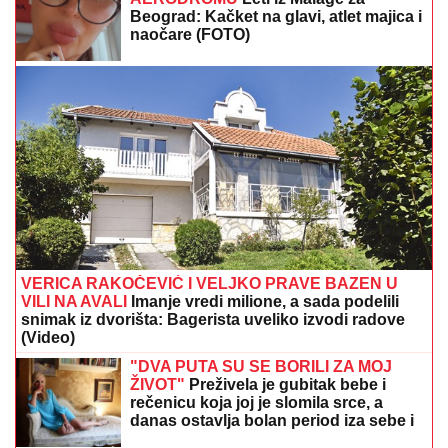
Beograd: Kačket na glavi, atlet majica i
naočare (FOTO)
VERICA RAKOČEVIĆ I VELJKO PRAVE BAZEN U
VILI NA AVALI
Imanje vredi milione, a sada podelili
snimak iz dvorišta: Bagerista uveliko izvodi radove
(Video)
"DVA PUTA SU SE BORILI ZA MOJ
ŽIVOT"
Preživela je gubitak bebe i
rečenicu koja joj je slomila srce, a
danas ostavlja bolan period iza sebe i
uživa u ulozi bake