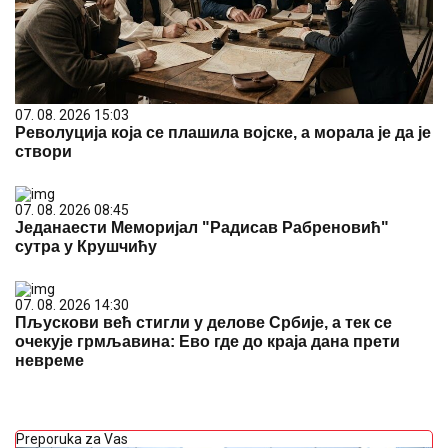
07. 08. 2026 15:03
Револуција која се плашила војске, а морала је да је
створи
07. 08. 2026 08:45
Једанаести Меморијал "Радисав Рабреновић"
сутра у Крушчићу
07. 08. 2026 14:30
Пљускови већ стигли у делове Србије, а тек се
очекује грмљавина: Ево где до краја дана прети
невреме
Preporuka za Vas