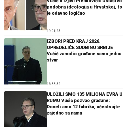
Vučić o izjavi Plenkovića: Ustaštvo
podobna ideologija u Hrvatskoj, to
je odavno logično
19:01
|
35
IZBORI PRED KRAJ 2026.
OPREDELIĆE SUDBINU SRBIJE
Vučić zamolio građane samo jednu
stvar
18:55
|
52
ULOŽILI SMO 135 MILIONA EVRA U
RUMU Vučić pozvao građane:
Doveli smo 12 fabrika, učestvujte
zajedno sa nama