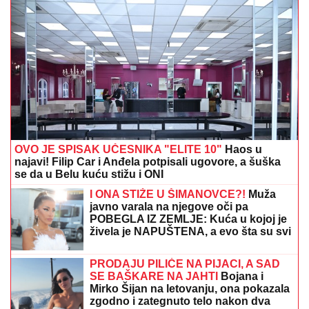
OVO JE SPISAK UČESNIKA "ELITE 10"
Haos u
najavi! Filip Car i Anđela potpisali ugovore, a šuška
se da u Belu kuću stižu i ONI
I ONA STIŽE U ŠIMANOVCE?!
Muža
javno varala na njegove oči pa
POBEGLA IZ ZEMLJE: Kuća u kojoj je
živela je NAPUŠTENA, a evo šta su svi
odmah videli
PRODAJU PILIĆE NA PIJACI, A SAD
SE BAŠKARE NA JAHTI
Bojana i
Mirko Šijan na letovanju, ona pokazala
zgodno i zategnuto telo nakon dva