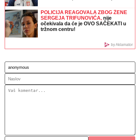
POLICIJA REAGOVALA ZBOG ŽENE
SERGEJA TRIFUNOVIĆA,
nije
očekivala da će je OVO SAČEKATI u
tržnom centru!
by Aklamator