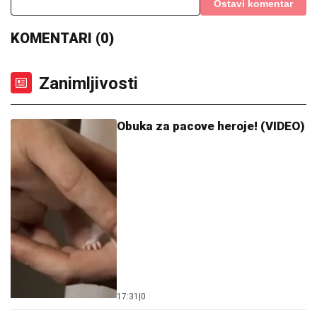
Ostavi komentar
KOMENTARI (0)
Zanimljivosti
Obuka za pacove heroje! (VIDEO)
17:31
|
0