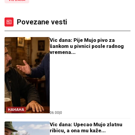
Povezane vesti
Vic dana: Pije Mujo pivo za
šankom u pivnici posle radnog
vremena...
HAHAHA
06:00
|
0
Vic dana: Upecao Mujo zlatnu
ribicu, a ona mu kaže...