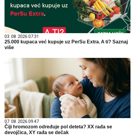
03. 08. 2026 07:31
25.000 kupaca već kupuje uz PerSu Extra. A ti? Saznaj
više
07. 08. 2026 09:47
Čiji hromozom određuje pol deteta? XX rađa se
devojčica, XY rađa se dečak