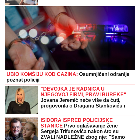
porođaja (FOTO)
UBIO KOMŠIJU KOD CAZINA:
Osumnjičeni odranije
poznat policiji
"DEVOJKA JE RADNICA U
NJEGOVOJ FIRMI, PRAVI BUREKE"
Jovana Jeremić neće više da ćuti,
progovorila o Draganu Stankoviću i
veridbi: "Poklanjam mu titulu bivšeg
dečka JJ"
ISIDORA ISPRED POLICIJSKE
STANICE
Prvo oglašavanje žene
Sergeja Trifunovića nakon što su
ZVALI NADLEŽNE zbog nje: "Samo