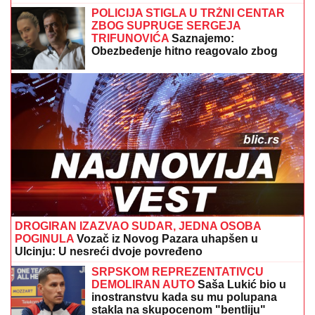
POLICIJA STIGLA U TRŽNI CENTAR
ZBOG SUPRUGE SERGEJA
TRIFUNOVIĆA
Saznajemo:
Obezbeđenje hitno reagovalo zbog
SUMNJE NA KRAĐU, pa joj pisali
krivičnu prijavu
DROGIRAN IZAZVAO SUDAR, JEDNA OSOBA
POGINULA
Vozač iz Novog Pazara uhapšen u
Ulcinju: U nesreći dvoje povređeno
SRPSKOM REPREZENTATIVCU
DEMOLIRAN AUTO
Saša Lukić bio u
inostranstvu kada su mu polupana
stakla na skupocenom "bentliju"