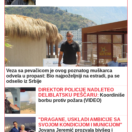
zato sam došla"
Veza sa pevačicom je ovog poznatog muškarca
odvela u propast: Bio najpoželjniji na estradi, pa se
odselio iz Srbije
DIREKTOR POLICIJE NADLETEO
DELIBLATSKU PEŠČARU:
Koordiniše
borbu protiv požara (VIDEO)
"DRAGANE, USKLADI AMBICIJE SA
SVOJOM KONDICIJOM I MUNICIJOM"
Jovana Jeremić prozvala bivšeg i