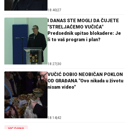
18:40
|
27
I DANAS STE MOGLI DA ČUJETE
"STRELJAĆEMO VUČIĆA"
Predsednik upitao blokadere: Je
li to vaš program i plan?
18:27
|
30
VUČIĆ DOBIO NEOBIČAN POKLON
OD GRAĐANA "Ovo nikada u životu
nisam video"
18:14
|
42
VIC DANA