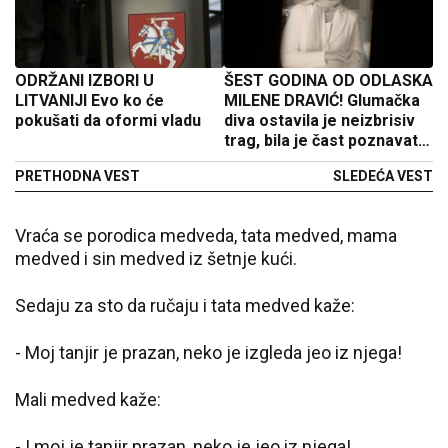
ODRŽANI IZBORI U
ŠEST GODINA OD ODLASKA
LITVANIJI Evo ko će
MILENE DRAVIĆ! Glumačka
pokušati da oformi vladu
diva ostavila je neizbrisiv
trag, bila je čast poznavati
je!
PRETHODNA VEST
SLEDEĆA VEST
Vraća se porodica medveda, tata medved, mama
medved i sin medved iz šetnje kući.
Sedaju za sto da ručaju i tata medved kaže:
- Moj tanjir je prazan, neko je izgleda jeo iz njega!
Mali medved kaže:
- I moj je tanjir prazan, neko je jeo iz njega!