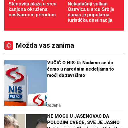
Stenovita plaža u srcu
Nekadašnji vulkan
kanjona okružena
Ostrvica u srcu Srbije
nestvarnom prirodom
danas je popularna
turistička destinacija
Možda vas zanima
VUČIĆ O NIS-U: Nadamo se da
ćemo u narednim nedeljama to
moći da završimo
20:20
|
16
NE MOGU U JASENOVAC DA
POLOŽIM CVEĆE, SVE JE JASNO