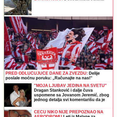
PRED ODLUČUJUĆE DANE ZA ZVEZDU:
Delije
poslale moćnu poruku: „Računajte na nas!“
"MOJA LJUBAV JEDINA NA SVETU"
Dragan Stanković i dalje čuva
uspomene sa Jovanom Jeremić, zbog
jednog detalja svi komentarišu da je
nije preboleo
CECU NIKO NIJE PREPOZNAO NA
AERODROMU
Leti iz Malage za