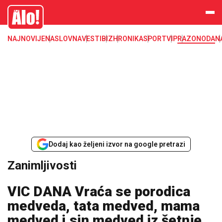
Zanimljivosti
Alo
NAJNOVIJE
NASLOVNA
VESTI
BIZ
HRONIKA
SPORT
VIP
RAZONODA
N
Dodaj kao željeni izvor na google pretrazi
Zanimljivosti
VIC DANA Vraća se porodica
medveda, tata medved, mama
medved i sin medved iz šetnje