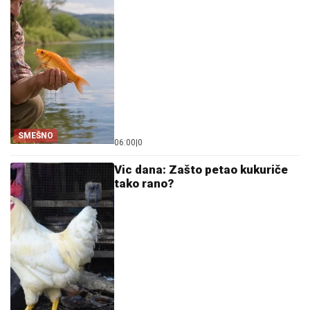
SMEŠNO
06:00
|
0
Vic dana: Zašto petao kukuriče
tako rano?