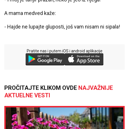
A mama medved kaže:
- Hajde ne lupajte gluposti, još vam nisam ni sipala!
Pratite nas i putem iOS i android aplikacije
PROČITAJTE KLIKOM OVDE
NAJVAŽNIJE
AKTUELNE VESTI