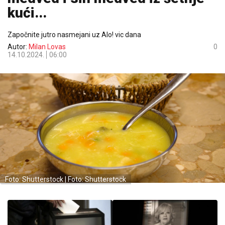
kući...
Započnite jutro nasmejani uz Alo! vic dana
Autor:
Milan Lovas
0
14.10.2024.
06:00
Foto: Shutterstock | Foto: Shutterstock