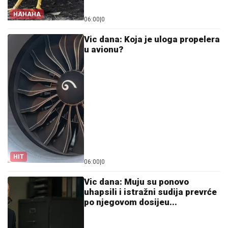
HAHAHA
06:00
|
0
Vic dana: Koja je uloga propelera
u avionu?
HIT
06:00
|
0
Vic dana: Muju su ponovo
uhapsili i istražni sudija prevrće
po njegovom dosijeu...