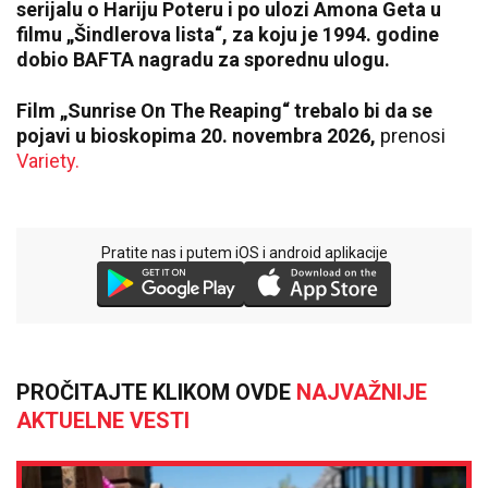
serijalu o Hariju Poteru i po ulozi Amona Geta u
filmu „Šindlerova lista“, za koju je 1994. godine
dobio BAFTA nagradu za sporednu ulogu.
Film „Sunrise On The Reaping“ trebalo bi da se
pojavi u bioskopima 20. novembra 2026,
prenosi
Variety.
Pratite nas i putem iOS i android aplikacije
PROČITAJTE KLIKOM OVDE
NAJVAŽNIJE
AKTUELNE VESTI