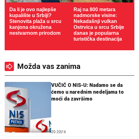
Da li je ovo najlepše
Raj na 800 metara
kupalište u Srbiji?
nadmorske visine:
Stenovita plaža u srcu
Nekadašnji vulkan
kanjona okružena
Ostrvica u srcu Srbije
nestvarnom prirodom
danas je popularna
turistička destinacija
Možda vas zanima
VUČIĆ O NIS-U: Nadamo se da
ćemo u narednim nedeljama to
moći da završimo
20:20
|
16