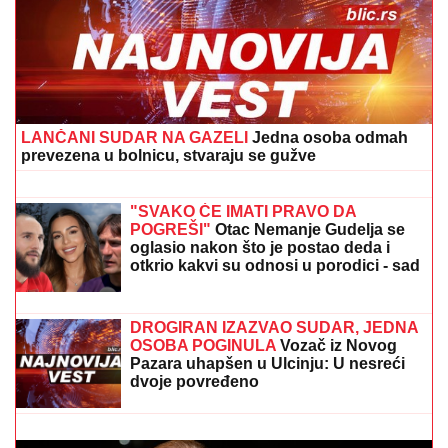
"ZLO ĆE SE PRETVARATI DA JE DOBRO"
Dea
Đurđević iznenadila objavom, voditeljka podelila
savet: "Kad god vidiš zlo, veruj da je zlo"
DRAMA U ČAČKU
Eksplodirala
plinska boca, teško povređen
muškarac
Gibanica sa mlincima: Ukusna zamena
za klasične kore - Osvaja na prvi
zalogaj