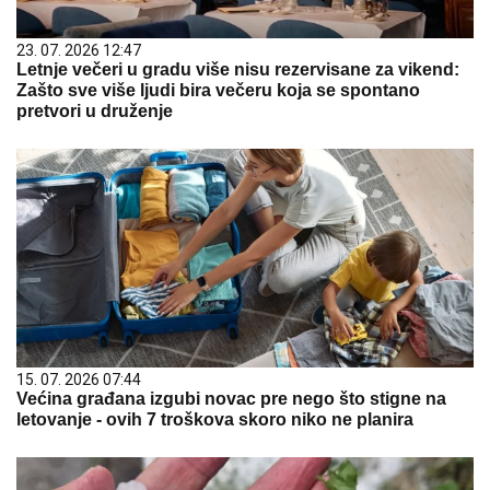
23. 07. 2026 12:47
Letnje večeri u gradu više nisu rezervisane za vikend:
Zašto sve više ljudi bira večeru koja se spontano
pretvori u druženje
15. 07. 2026 07:44
Većina građana izgubi novac pre nego što stigne na
letovanje - ovih 7 troškova skoro niko ne planira