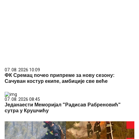
07. 08. 2026 10:09
ФК Сремац почео припреме за нову сезону:
Сачуван костур екипе, амбиције све веће
07. 08. 2026 08:45
Једанаести Меморијал "Радисав Рабреновић"
сутра у Крушчићу