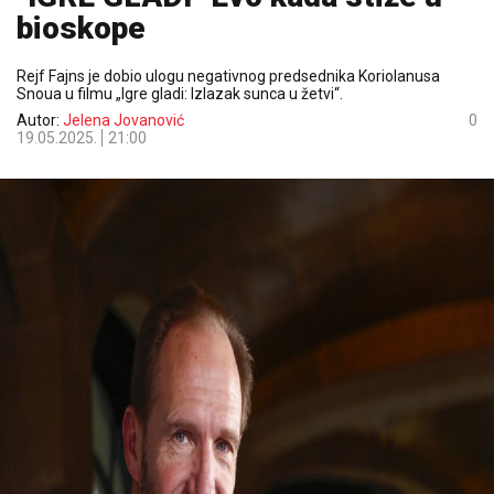
bioskope
Rejf Fajns je dobio ulogu negativnog predsednika Koriolanusa
Snoua u filmu „Igre gladi: Izlazak sunca u žetvi“.
Autor:
Jelena Jovanović
0
19.05.2025.
21:00