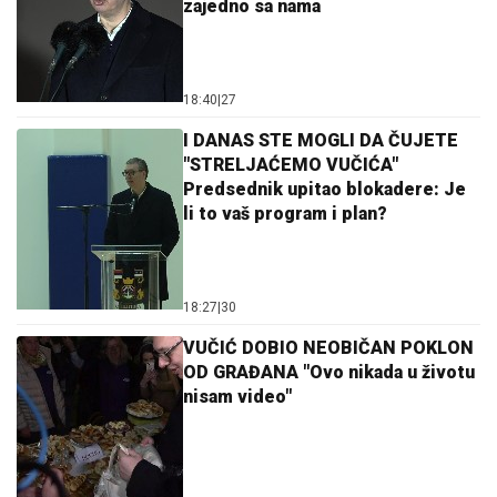
zajedno sa nama
18:40
|
27
I DANAS STE MOGLI DA ČUJETE
"STRELJAĆEMO VUČIĆA"
Predsednik upitao blokadere: Je
li to vaš program i plan?
18:27
|
30
VUČIĆ DOBIO NEOBIČAN POKLON
OD GRAĐANA "Ovo nikada u životu
nisam video"