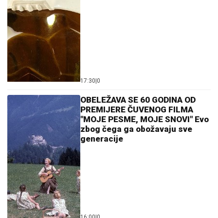
17:30
|
0
OBELEŽAVA SE 60 GODINA OD
PREMIJERE ČUVENOG FILMA
"MOJE PESME, MOJE SNOVI" Evo
zbog čega ga obožavaju sve
generacije
16:00
|
0