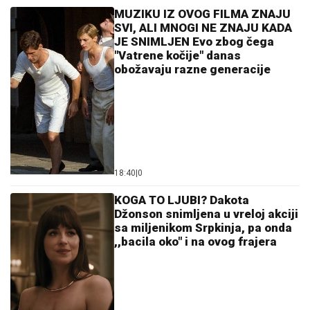
MUZIKU IZ OVOG FILMA ZNAJU
SVI, ALI MNOGI NE ZNAJU KADA
JE SNIMLJEN Evo zbog čega
"Vatrene kočije" danas
obožavaju razne generacije
18:40
|
0
KOGA TO LJUBI? Dakota
Džonson snimljena u vreloj akciji
sa miljenikom Srpkinja, pa onda
,,bacila oko" i na ovog frajera