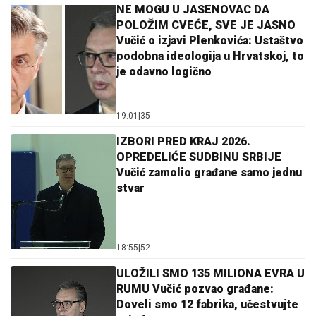
NE MOGU U JASENOVAC DA
POLOŽIM CVEĆE, SVE JE JASNO
Vučić o izjavi Plenkovića: Ustaštvo
podobna ideologija u Hrvatskoj, to
je odavno logično
19:01
|
35
IZBORI PRED KRAJ 2026.
OPREDELIĆE SUDBINU SRBIJE
Vučić zamolio građane samo jednu
stvar
18:55
|
52
ULOŽILI SMO 135 MILIONA EVRA U
RUMU Vučić pozvao građane:
Doveli smo 12 fabrika, učestvujte