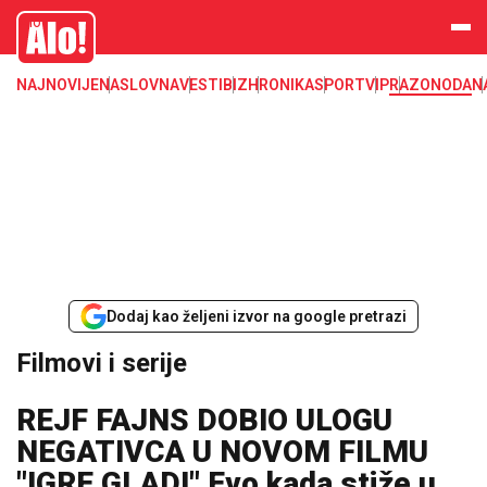
filmovi, serije, kultura
Alo
NAJNOVIJE
NASLOVNA
VESTI
BIZ
HRONIKA
SPORT
VIP
RAZONODA
N
Dodaj kao željeni izvor na google pretrazi
Filmovi i serije
REJF FAJNS DOBIO ULOGU
NEGATIVCA U NOVOM FILMU
"IGRE GLADI" Evo kada stiže u