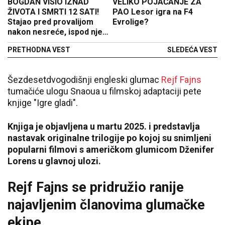
BOGDAN VISIO IZNAD
VELIKO POJAČANJE ZA
ŽIVOTA I SMRTI 12 SATI!
PAO Lesor igra na F4
Stajao pred provalijom
Evrolige?
nakon nesreće, ispod njega
ambis: Šokantan snimak
PRETHODNA VEST
SLEDEĆA VEST
osvanuo na mrežama
(VIDEO)
Šezdesetdvogodišnji engleski glumac
Rejf Fajns
tumačiće ulogu Snaoua u filmskoj adaptaciji pete
knjige "Igre gladi".
Knjiga je objavljena u martu 2025. i predstavlja
nastavak originalne trilogije po kojoj su snimljeni
popularni filmovi s američkom glumicom Dženifer
Lorens u glavnoj ulozi.
Rejf Fajns se pridružio ranije
najavljenim članovima glumačke
ekipe.