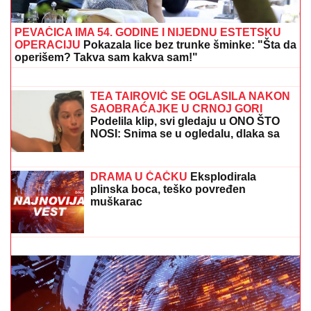
PEVAČICA IMA 54. GODINE I NIJEDNU ESTETSKU
OPERACIJU
Pokazala lice bez trunke šminke: "Šta da
operišem? Takva sam kakva sam!"
SMRŠALA 15 KILOGRAMA, PA
POKAZALA TELO U BIKINIJU
Voditeljka nakon porođaja ima telo za
medalju: Obavlja seoske poslove, a
kada se skine muškarcima padnu
vilice
TEA TAIROVIĆ SE OGLASILA NAKON
SAOBRAĆAJKE U CRNOJ GORI
Podelila klip, svi gledaju u ONO ŠTO
NOSI: Snima se u ogledalu, dlaka sa
glave joj ne fali