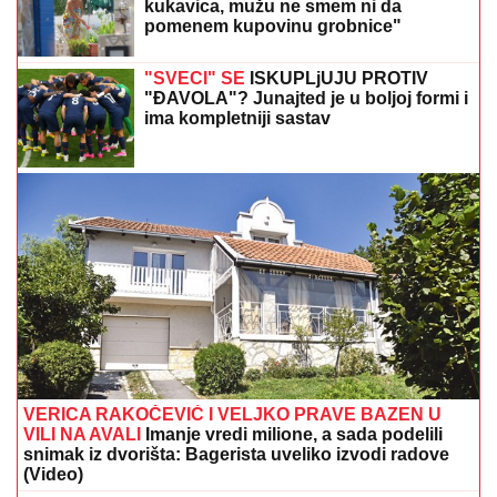
ANELI DOBILA PREPISKE FILIPA I JOVANE
CVIJANOVIĆ
Odmah se oglasila: "Sve dođe do
mene", evo da li je kontaktirala Đukića
DROGIRAN IZAZVAO SUDAR, JEDNA
OSOBA POGINULA
Vozač iz Novog
Pazara uhapšen u Ulcinju: U nesreći
dvoje povređeno
"IMAO SAM PET PROPUŠTENIH
POZIVA"
Darko Tanasijević i dalje u
ogromnom strahu za svoju porodicu,
požar se približio njihovoj kući: "Prva
reč koju sam čuo - IZGOREĆEMO"