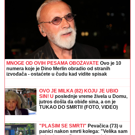
LANČANI SUDAR NA GAZELI
Jedna osoba odmah
prevezena u bolnicu, stvaraju se gužve
"KAKAV TO PSIHOPATA MOŽE BITI"
Turčin živeo sa ženom u stanu u Borči
u kojem je ubio Ruskinju: Isplivali
stravični detalji
"SVAKO ĆE IMATI PRAVO DA
POGREŠI"
Otac Nemanje Gudelja se
oglasio nakon što je postao deda i
otkrio kakvi su odnosi u porodici - sad
je sve jasno