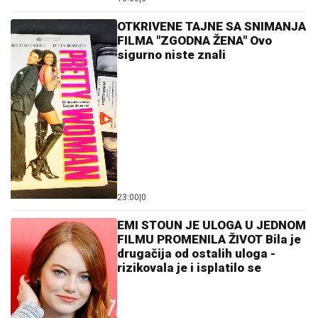
OTKRIVENE TAJNE SA SNIMANJA
FILMA "ZGODNA ŽENA" Ovo
sigurno niste znali
23:00
|
0
EMI STOUN JE ULOGA U JEDNOM
FILMU PROMENILA ŽIVOT Bila je
drugačija od ostalih uloga -
rizikovala je i isplatilo se