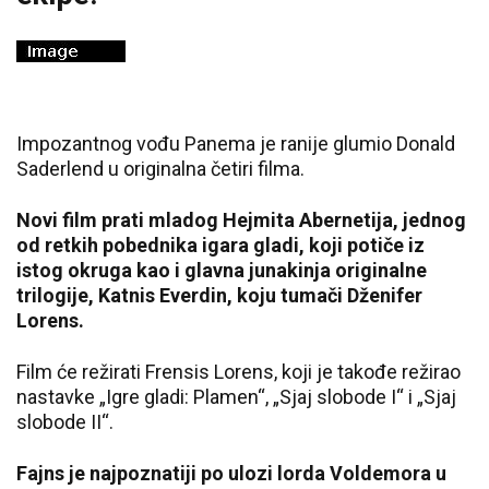
Impozantnog vođu Panema je ranije glumio Donald
Saderlend u originalna četiri filma.
Novi film prati mladog Hejmita Abernetija, jednog
od retkih pobednika igara gladi, koji potiče iz
istog okruga kao i glavna junakinja originalne
trilogije, Katnis Everdin, koju tumači Dženifer
Lorens.
Film će režirati Frensis Lorens, koji je takođe režirao
nastavke „Igre gladi: Plamen“, „Sjaj slobode I“ i „Sjaj
slobode II“.
Fajns je najpoznatiji po ulozi lorda Voldemora u