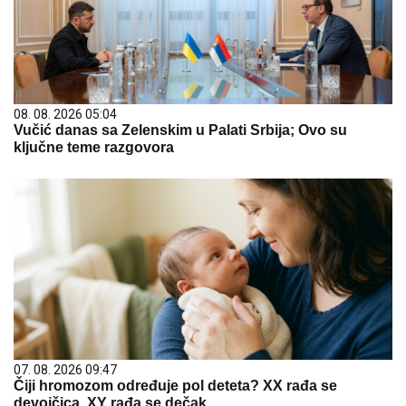
08. 08. 2026 05:04
Vučić danas sa Zelenskim u Palati Srbija; Ovo su
ključne teme razgovora
07. 08. 2026 09:47
Čiji hromozom određuje pol deteta? XX rađa se
devojčica, XY rađa se dečak