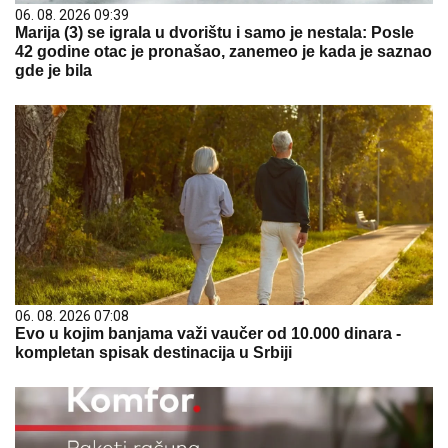
06. 08. 2026 09:39
Marija (3) se igrala u dvorištu i samo je nestala: Posle
42 godine otac je pronašao, zanemeo je kada je saznao
gde je bila
06. 08. 2026 07:08
Evo u kojim banjama važi vaučer od 10.000 dinara -
kompletan spisak destinacija u Srbiji