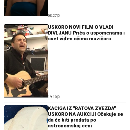
08:27
|
0
USKORO NOVI FILM O VLADI
DIVLJANU Priča o uspomenama i
svet viđen očima muzičara
19:10
|
0
KACIGA IZ "RATOVA ZVEZDA"
USKORO NA AUKCIJI Očekuje se
da će biti prodata po
astronomskoj ceni