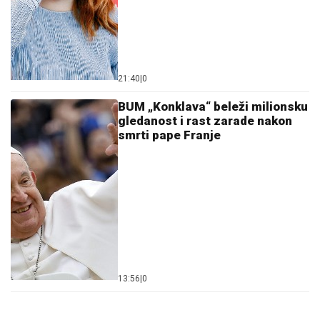
21:40
|
0
BUM „Konklava“ beleži milionsku
gledanost i rast zarade nakon
smrti pape Franje
13:56
|
0