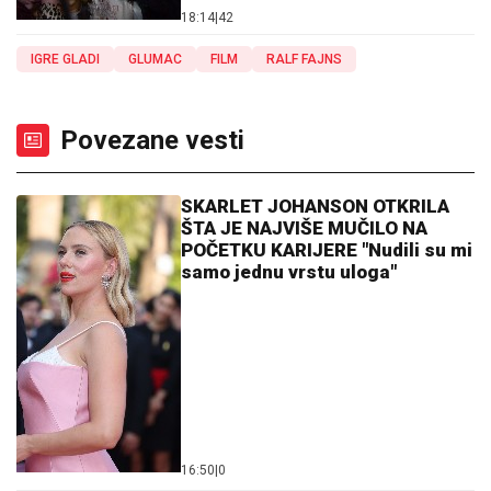
18:14
|
42
IGRE GLADI
GLUMAC
FILM
RALF FAJNS
Povezane vesti
SKARLET JOHANSON OTKRILA
ŠTA JE NAJVIŠE MUČILO NA
POČETKU KARIJERE "Nudili su mi
samo jednu vrstu uloga"
16:50
|
0