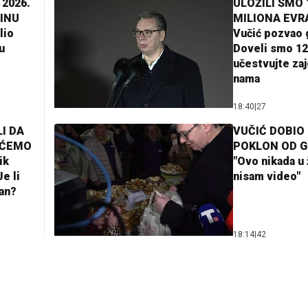
 2026.
ULOŽILI SMO 
INU
MILIONA EVR
lio
Vučić pozvao 
u
Doveli smo 12
učestvujte za
nama
18:40
|
27
I DA
VUČIĆ DOBIO
AĆEMO
POKLON OD 
ik
"Ovo nikada u 
e li
nisam video"
lan?
18:14
|
42