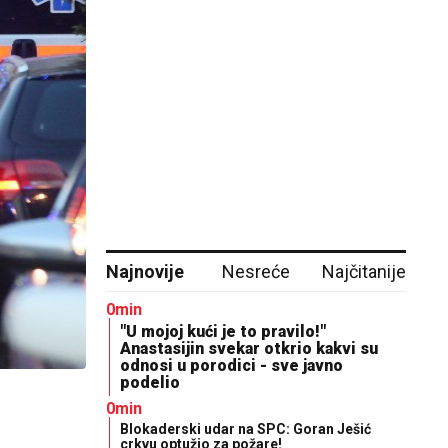
Najnovije
Nesreće
Najčitanije
0min
"U mojoj kući je to pravilo!"
Anastasijin svekar otkrio kakvi su
odnosi u porodici - sve javno
podelio
0min
Blokaderski udar na SPC: Goran Ješić
crkvu optužio za požare!