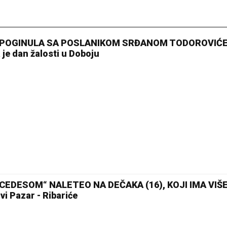
E POGINULA SA POSLANIKOM SRĐANOM TODOROVIĆE
 dan žalosti u Doboju
CEDESOM“ NALETEO NA DEČAKA (16), KOJI IMA VI
 Pazar - Ribariće