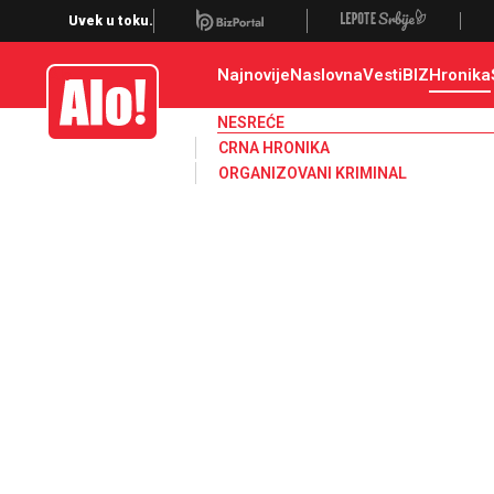
Nesreća, tragedija, saobraćajna nesreća, nesreća na radu, poginuo, po
Uvek u toku.
Najnovije
Naslovna
Vesti
BIZ
Hronika
Alo
NESREĆE
CRNA HRONIKA
ORGANIZOVANI KRIMINAL