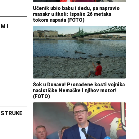
Učenik ubio babu i dedu, pa napravio
masakr u školi: Ispalio 26 metaka
tokom napada (FOTO)
M I
Šok u Dunavu! Pronađene kosti vojnika
nacističke Nemačke i njihov motor!
(FOTO)
ŠESTRUKE