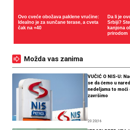
Ovo cveće obožava paklene vrućine:
Da li je ov
Idealno je za sunčane terase, a cveta
Srbiji? St
čak na +40
okružena 
Možda vas zanima
VUČIĆ O NIS-U: N
se da ćemo u nare
nedeljama to moći 
završimo
20:20
|
16