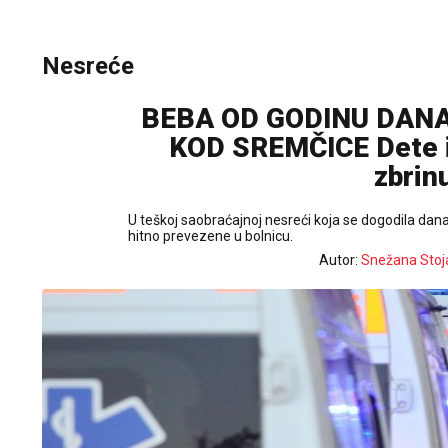
Nesreće
BEBA OD GODINU DANA
KOD SREMČICE Dete i
zbrin
U teškoj saobraćajnoj nesreći koja se dogodila dana
hitno prevezene u bolnicu.
Autor:
Snežana Stoj