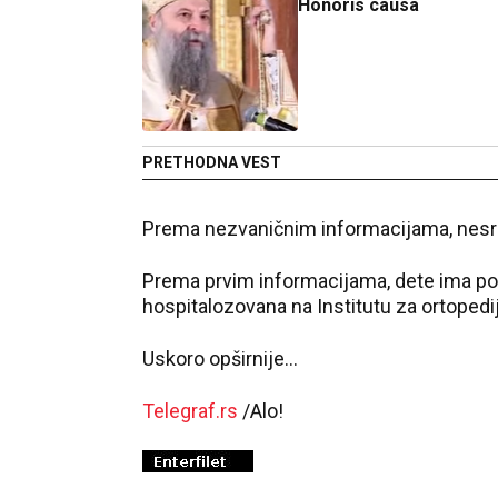
Honoris causa
PRETHODNA VEST
Prema nezvaničnim informacijama, nesre
Prema prvim informacijama, dete ima povr
hospitalozovana na Institutu za ortopedij
Uskoro opširnije...
Telegraf.rs
/Alo!