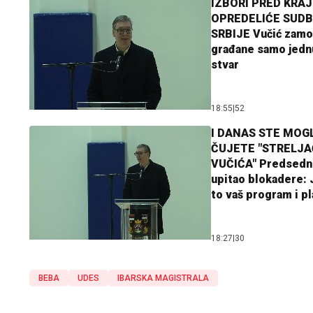
IZBORI PRED KRAJ
OPREDELIĆE SUDB
SRBIJE Vučić zamo
građane samo jedn
stvar
18:55
|
52
I DANAS STE MOGL
ČUJETE "STRELJ
VUČIĆA" Predsedn
upitao blokadere: J
to vaš program i p
18:27
|
30
BEBA
UDES
IBARSKA MAGISTRALA