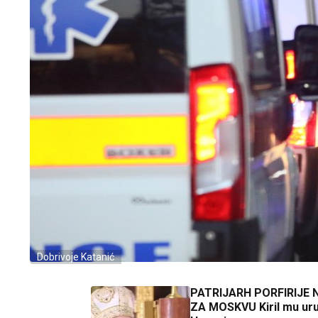
Dobrivoje Katanić
PATRIJARH PORFIRIJE 
ZA MOSKVU Kiril mu ur