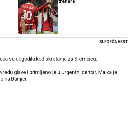
trenera
SLEDEĆA VEST
ća se dogodila kod skretanja za Sremčicu.
edu glave i primljeno je u Urgentni centar. Majka je
u na Banjici.