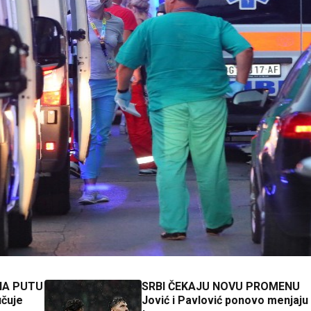
NA PUTU
SRBI ČEKAJU NOVU PROMENU
učuje
Jović i Pavlović ponovo menjaju