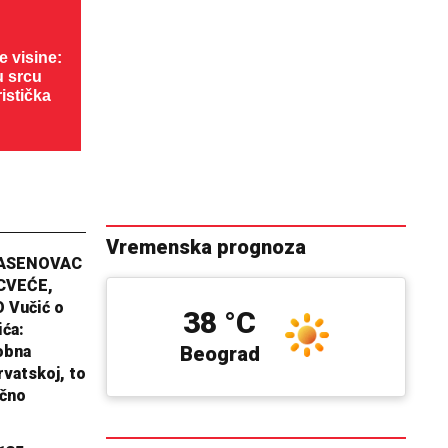
 visine:
u srcu
ristička
Vremenska prognoza
JASENOVAC
CVEĆE,
 Vučić o
38 °C
ića:
obna
Beograd
rvatskoj, to
ično