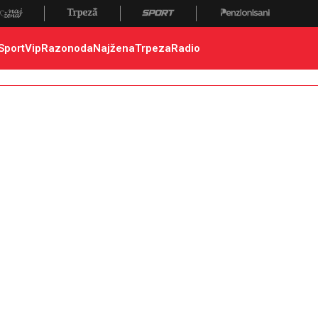
vređen, nastradao
Sport
Vip
Razonoda
Najžena
Trpeza
Radio