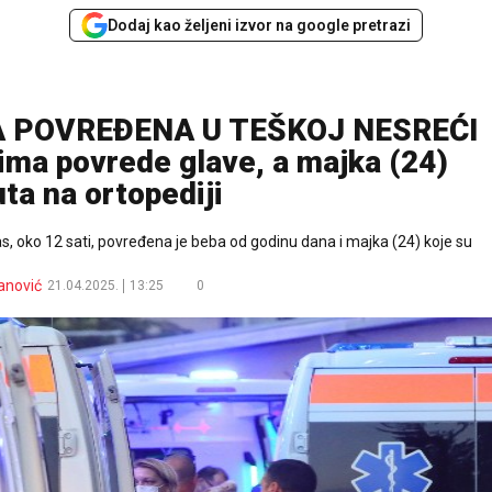
Dodaj kao željeni izvor na google pretrazi
 POVREĐENA U TEŠKOJ NESREĆI
ma povrede glave, a majka (24)
uta na ortopediji
s, oko 12 sati, povređena je beba od godinu dana i majka (24) koje su
anović
21.04.2025.
13:25
0