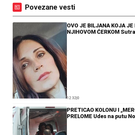
Povezane vesti
OVO JE BILJANA KOJA J
NJIHOVOM ĆERKOM Sutra je
12:32
|
0
PRETICAO KOLONU I „MER
PRELOME Udes na putu Novi