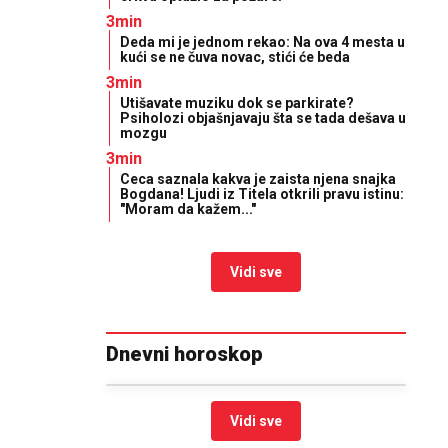
3min
Deda mi je jednom rekao: Na ova 4 mesta u
kući se ne čuva novac, stići će beda
3min
Utišavate muziku dok se parkirate?
Psiholozi objašnjavaju šta se tada dešava u
mozgu
3min
Ceca saznala kakva je zaista njena snajka
Bogdana! Ljudi iz Titela otkrili pravu istinu:
"Moram da kažem..."
Vidi sve
Dnevni horoskop
Vidi sve