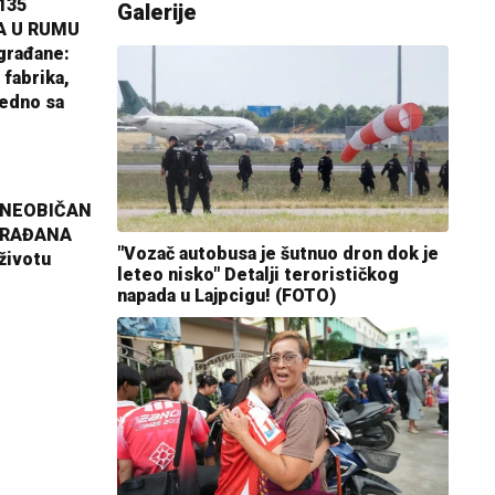
135
Galerije
A U RUMU
građane:
 fabrika,
jedno sa
 NEOBIČAN
GRAĐANA
"Vozač autobusa je šutnuo dron dok je
životu
leteo nisko" Detalji terorističkog
napada u Lajpcigu! (FOTO)