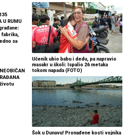
135
A U RUMU
građane:
 fabrika,
jedno sa
Učenik ubio babu i dedu, pa napravio
masakr u školi: Ispalio 26 metaka
tokom napada (FOTO)
 NEOBIČAN
GRAĐANA
životu
Šok u Dunavu! Pronađene kosti vojnika