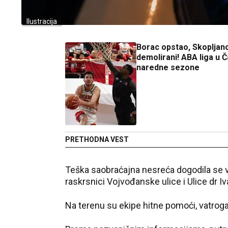
Ilustracija
Borac opstao, Skopljanc
demolirani! ABA liga u Č
naredne sezone
PRETHODNA VEST
Teška saobraćajna nesreća dogodila se
raskrsnici Vojvođanske ulice i Ulice dr Iv
Na terenu su ekipe hitne pomoći, vatrogasc