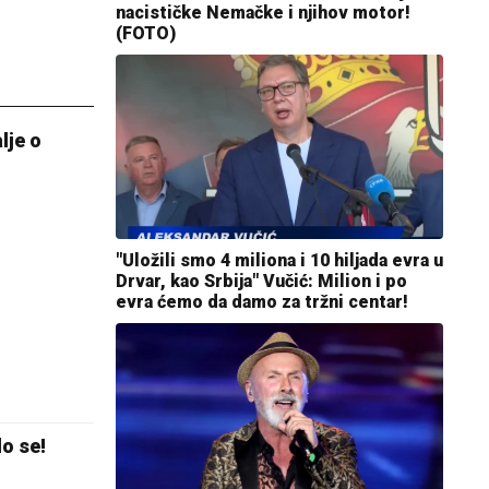
nacističke Nemačke i njihov motor!
(FOTO)
lje o
"Uložili smo 4 miliona i 10 hiljada evra u
Drvar, kao Srbija" Vučić: Milion i po
evra ćemo da damo za tržni centar!
lo se!