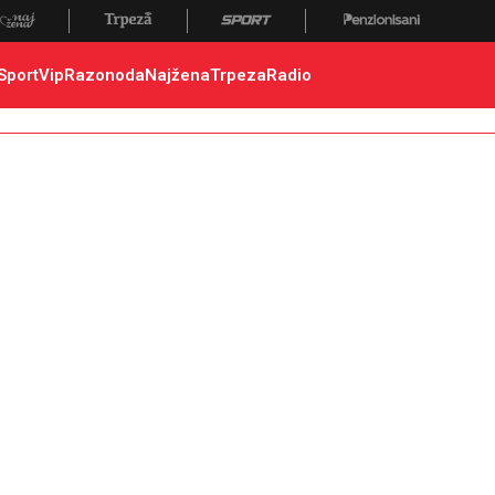
vređen, nastradao
Sport
Vip
Razonoda
Najžena
Trpeza
Radio