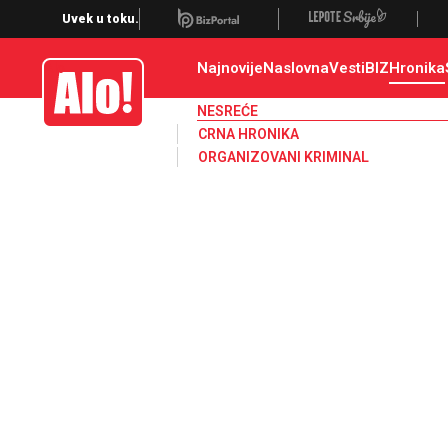
Nesreća, tragedija, saobraćajna nesreća, nesreća na radu, poginuo, po
Uvek u toku.
Najnovije
Naslovna
Vesti
BIZ
Hronika
Alo
NESREĆE
CRNA HRONIKA
ORGANIZOVANI KRIMINAL