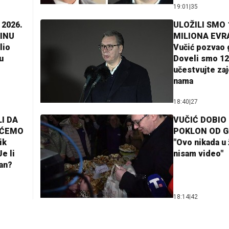
19:01
|
35
 2026.
ULOŽILI SMO 
INU
MILIONA EVR
lio
Vučić pozvao 
u
Doveli smo 12
učestvujte za
nama
18:40
|
27
I DA
VUČIĆ DOBIO
AĆEMO
POKLON OD 
ik
"Ovo nikada u 
e li
nisam video"
lan?
18:14
|
42