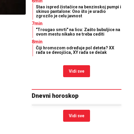
6min
Stao ispred čistačice na benzinskoj pumpi i
skinuo pantalone: Ono što je uradio
zgrozilo je celu javnost
7min
"Trougao smrti" na licu: Zašto bubuljice na
ovom mestu nikako ne treba cediti
8min
Čiji hromozom određuje pol deteta? XX
rađa se devojčica, XY rađa se dečak
Vidi sve
Dnevni horoskop
Vidi sve