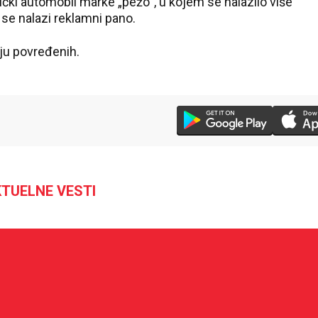
ki automobil marke „pežo“, u kojem se nalazilo više
 se nalazi reklamni pano.
ju povređenih.
TUELNE VESTI