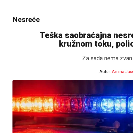
Nesreće
Teška saobraćajna nesr
kružnom toku, polic
Za sada nema zvani
Autor:
Amina Jus