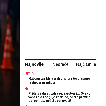
Najnovije
Nesreće
Najčitanije
3min
Računi za klimu divljaju zbog samo
jednog uređaja
4min
Priča se da su zdrave, a ustvari... Ovako
vaše telo reaguje kada pojedete previše
borovnica, nećete verovati!