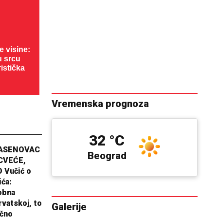
 visine:
u srcu
ristička
Vremenska prognoza
32 °C
JASENOVAC
Beograd
CVEĆE,
 Vučić o
ića:
obna
rvatskoj, to
Galerije
ično