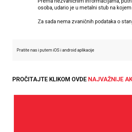
Prema nezvaničnim informacijama, putnič
osoba, udario je u metalni stub na kojem
Za sada nema zvaničnih podataka o stan
Pratite nas i putem iOS i android aplikacije
PROČITAJTE KLIKOM OVDE
NAJVAŽNIJE AK