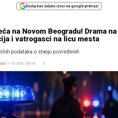
Dodaj kao željeni izvor na google pretrazi
eća na Novom Beogradu! Drama na
ija i vatrogasci na licu mesta
čnih podataka o stanju povređenih
ović
11.05.2026.
00:18
0