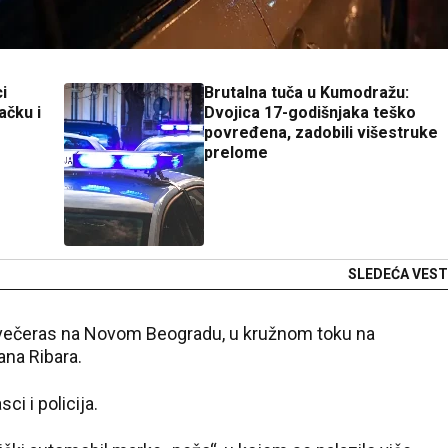
i
Brutalna tuča u Kumodražu:
ačku i
Dvojica 17-godišnjaka teško
povređena, zadobili višestruke
prelome
SLEDEĆA VEST
 večeras na Novom Beogradu, u kružnom toku na
ana Ribara.
i i policija.