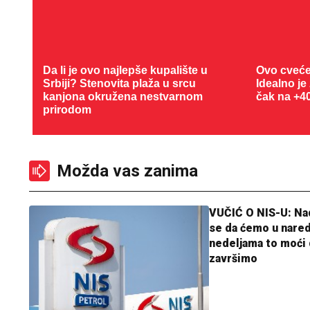
Da li je ovo najlepše kupalište u
Ovo cveće
Srbiji? Stenovita plaža u srcu kanjona
Idealno je
okružena nestvarnom prirodom
čak na +4
Možda vas zanima
VUČIĆ O NIS-U: N
se da ćemo u nare
nedeljama to moći 
završimo