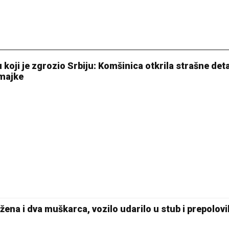
oji je zgrozio Srbiju: Komšinica otkrila strašne deta
majke
ena i dva muškarca, vozilo udarilo u stub i prepolovi