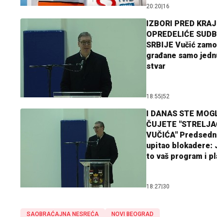
20:20
|
16
IZBORI PRED KRAJ
OPREDELIĆE SUDB
SRBIJE Vučić zamo
građane samo jedn
stvar
18:55
|
52
I DANAS STE MOGL
ČUJETE "STRELJ
VUČIĆA" Predsedn
upitao blokadere: J
to vaš program i p
18:27
|
30
SAOBRAĆAJNA NESREĆA
NOVI BEOGRAD