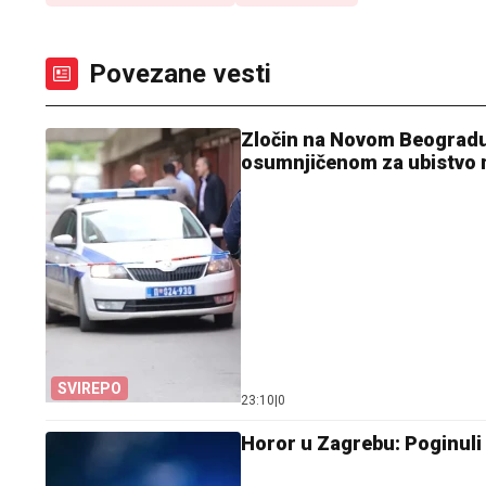
Povezane vesti
Zločin na Novom Beogradu k
osumnjičenom za ubistvo 
SVIREPO
23:10
|
0
Horor u Zagrebu: Poginuli ž