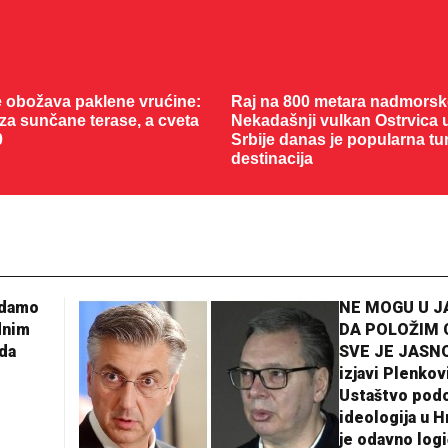
 obožava paklene vrućine:
Raj na 800 metara nadmorske
 za sunčane terase, a cveta
Nekadašnji vulkan Ostrvica 
0
Srbije danas je popularna tu
destinacija
32 °C
adamo
NE MOGU U 
Loznica
dnim
DA POLOŽIM 
da
SVE JE JASNO
izjavi Plenkov
Ustaštvo pod
ideologija u H
je odavno log