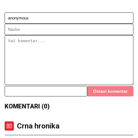
NJEGOVOJ FIRMI, PRAVI BUREKE"
Jovana Jeremić neće više da ćuti,
progovorila o Draganu Stankoviću i
veridbi: "Poklanjam mu titulu bivšeg
dečka JJ"
MNOGE OD OVIH PESAMA
OBOŽAVATE
Ovo je 10 numera koje je
Dino Merlin "ukrao" od stranih
izvođača - ostaćete u čudu kad vidite
spisak
FUDBALERU DEMOLIRAN "BENTLI"
Drama u
Beogradu: Skupocenom vozilu razbijena stakla u
privatnoj garaži luksuznog naselja