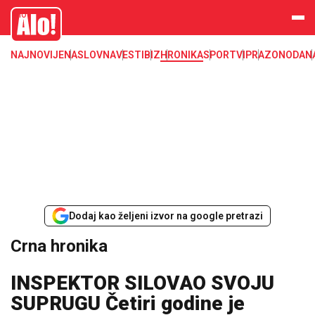
Crna hronika, smrt, ubistvo, likvidacija, krađa, pljačka, hapšenje, policija,
Alo
poginuli, zaplena, carina
NAJNOVIJE
NASLOVNA
VESTI
BIZ
HRONIKA
SPORT
VIP
RAZONODA
N
Dodaj kao željeni izvor na google pretrazi
Crna hronika
INSPEKTOR SILOVAO SVOJU
SUPRUGU Četiri godine je