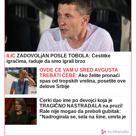
protiv filijale Mančester sitija
Opreznost Partizanove mladosti:
Posao još nije završen, moramo da
smanjimo greške
GRAĐANI, BUDITE NA OPREZU! RHMZ
izdao važna
upozorenja za sve
"DEVOJKA JE RADNICA U