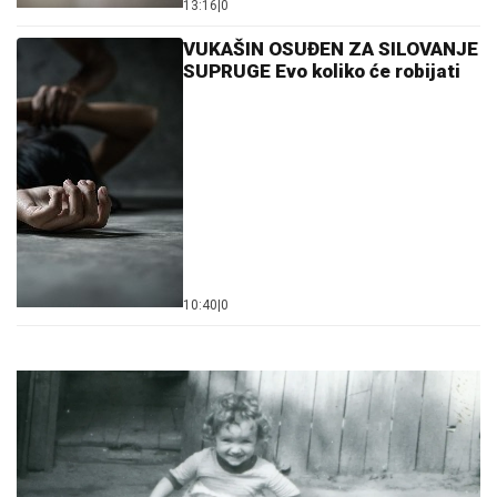
13:16
|
0
VUKAŠIN OSUĐEN ZA SILOVANJE
SUPRUGE Evo koliko će robijati
10:40
|
0