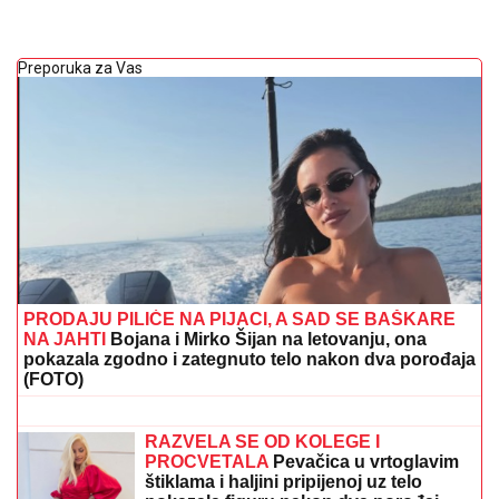
Preporuka za Vas
PRODAJU PILIĆE NA PIJACI, A SAD SE BAŠKARE
NA JAHTI
Bojana i Mirko Šijan na letovanju, ona
pokazala zgodno i zategnuto telo nakon dva porođaja
(FOTO)
"IMAO JE NAPADE, TREBALO SE
IZBORITI SA TIM"
Pevačica zbog
unuka sa autizmom otišla da živi na
selo, pa morala da donese najtežu
odluku: "Postao je agresivan"