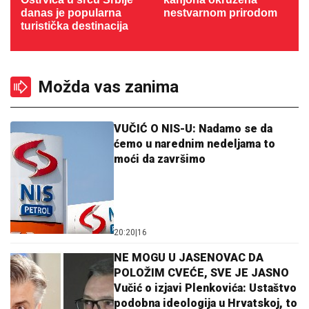
danas je popularna
nestvarnom prirodom
turistička destinacija
Možda vas zanima
VUČIĆ O NIS-U: Nadamo se da
ćemo u narednim nedeljama to
moći da završimo
20:20
|
16
NE MOGU U JASENOVAC DA
POLOŽIM CVEĆE, SVE JE JASNO
Vučić o izjavi Plenkovića: Ustaštvo
podobna ideologija u Hrvatskoj, to