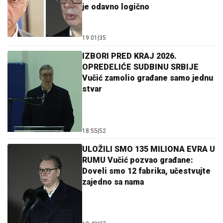
je odavno logično
19:01
|
35
IZBORI PRED KRAJ 2026.
OPREDELIĆE SUDBINU SRBIJE
Vučić zamolio građane samo jednu
stvar
18:55
|
52
ULOŽILI SMO 135 MILIONA EVRA U
RUMU Vučić pozvao građane:
Doveli smo 12 fabrika, učestvujte
zajedno sa nama