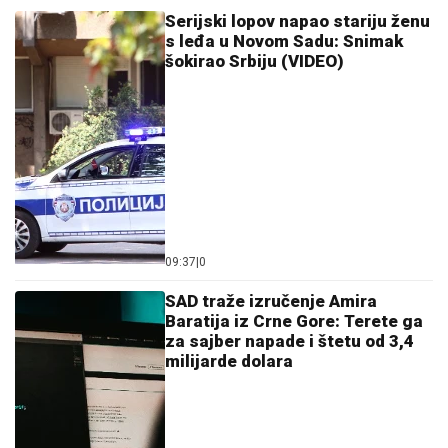
(PAPARACO) MIODRAG RADONJIĆ
SE SKROZ OPUSTIO NA BAZENU
Pijucka alkohol, telefonira iz vode, a
društvo mu pravi KOLEGA (VIDEO)
Cvetković ponovo heroj: Srbinu
trebalo 16 sekundi da šokira ceo
Solun! (VIDEO)
ILIĆ
ZADOVOLjAN POSLE TOBOLA: Čestitke
igračima, raduje da smo igrali brzo