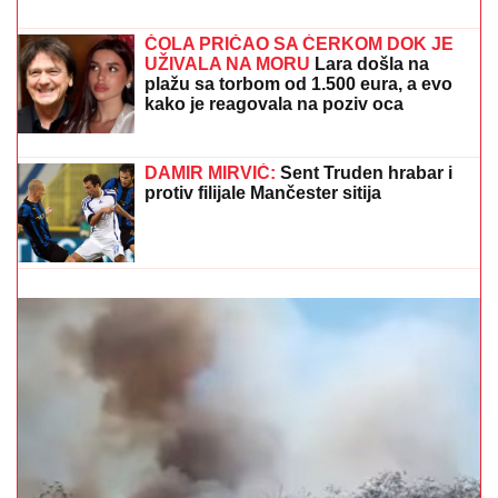
otkrila u kakvom je trenutno stanju -
ovih dana prodaje i kuću
EVO KAKO SE BRANI VOZAČ
KAMIONA KOJI JE POKOSIO PUTARE
Saslušan u tužilaštvu u Šapcu: Udario
u pešake na putu, pa završio kod
metalne ograde
VODITELJKA RTS-A UŽIVA NA JAHTI
Zategnuta kao
praćka u 52. godini: Otkopčala košulju i pokazala
zašto važi za jednu od najzgodnijih (Foto)
ANELI POKAZALA STAN U
DUBROVNIKU, TU JE I NORA!
Evo šta