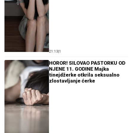
21:13
|
1
HOROR! SILOVAO PASTORKU OD
NJENE 11. GODINE Majka
tinejdžerke otkrila seksualno
zlostavljanje ćerke