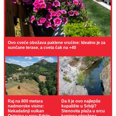
Ovo cveće obožava paklene vrućine: Idealno je za
sunčane terase, a cveta čak na +40
Raj na 800 metara
Da li je ovo najlepše
nadmorske visine:
kupalište u Srbiji?
Nekadašnji vulkan
Stenovita plaža u srcu
Ostrvica u srcu Srbije
kanjona okružena