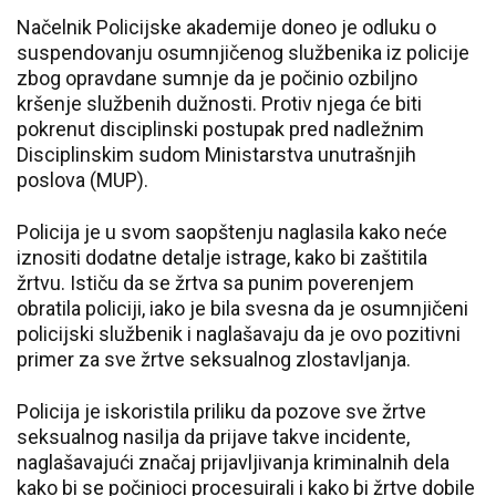
Načelnik Policijske akademije doneo je odluku o
suspendovanju osumnjičenog službenika iz policije
zbog opravdane sumnje da je počinio ozbiljno
kršenje službenih dužnosti. Protiv njega će biti
pokrenut disciplinski postupak pred nadležnim
Disciplinskim sudom Ministarstva unutrašnjih
poslova (MUP).
Policija je u svom saopštenju naglasila kako neće
iznositi dodatne detalje istrage, kako bi zaštitila
žrtvu. Ističu da se žrtva sa punim poverenjem
obratila policiji, iako je bila svesna da je osumnjičeni
policijski službenik i naglašavaju da je ovo pozitivni
primer za sve žrtve seksualnog zlostavljanja.
Policija je iskoristila priliku da pozove sve žrtve
seksualnog nasilja da prijave takve incidente,
naglašavajući značaj prijavljivanja kriminalnih dela
kako bi se počinioci procesuirali i kako bi žrtve dobile