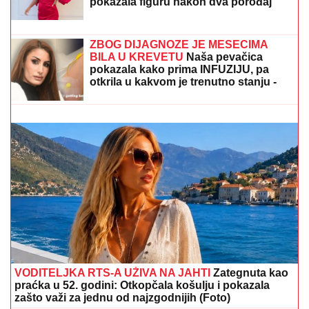
RAZVELA SE OD KOLEGE I
PROCVETALA
Pevačica u vrtoglavim
štiklama i haljini pripijenoj uz telo
pokazala figuru nakon dva porođaj
(Foto)
SNIMA SE DOK NAMEŠTA KUPAĆI, MUŠKARCIMA
NIJE DOBRO!
Prezgodna Srpkinja (41) podigla donji
deo bikinija, od oblina se muti um: "Uspostavila
kontakt sa telom" (FOTO)
ZBOG DIJAGNOZE JE MESECIMA
BILA U KREVETU
Naša pevačica
pokazala kako prima INFUZIJU, pa