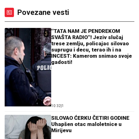
Povezane vesti
''TATA NAM JE PENDREKOM
SVAŠTA RADIO''! Jeziv slučaj
trese zemlju, policajac silovao
suprugu i decu, terao ih i na
INCEST: Kamerom snimao svoje
gadosti!
10:32
|
1
SILOVAO ĆERKU ČETIRI GODINE
Uhapšen otac maloletnice u
Mirijevu