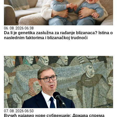
06. 08. 2026 06:38
Da li je genetika zaslužna za rađanje blizanaca? Istina o
naslednim faktorima i blizanačkoj trudnoći
07. 08. 2026 06:50
Вучић најавио нове субвенције: Држава спрема