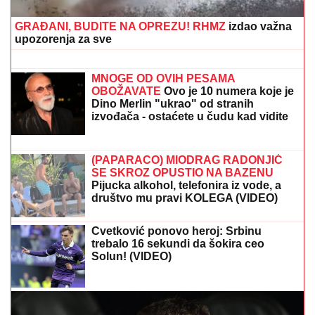
joj ćerka non-stop govori - otvoreno o
suđenju s Asminom: "Stanija je
budaletina" (VIDEO)
ČOLA PRIČAO SA ĆERKOM DOK JE
UŽIVALA NA MORU
Lara došla na
plažu sa torbom od 1.500 eura, a evo
kako je reagovala na poziv oca
Bugari digli dronove iznad Dunava i zanemeli: Država
na nogama, oglasili se stručnjaci (FOTO)
DAMIR MIRVIĆ:
Sent Truden hrabar i