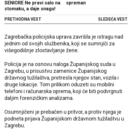
SENIORE Ne pravi salo na
spreman
stomaku, a daje snagu!
PRETHODNA VEST
SLEDEĆA VEST
Zagrebačka policijska uprava završila je istragu nad
jednim od svojih službenika, koji se sumnjiči za
višegodišnje zlostavljanje žene.
Policija je na osnovu naloga Županijskog suda u
Zagrebu, u prisustvu zamenice Županijskog
državnog tužilaštva, pretresla njegov stan, vozila i
druge lokacije. Tom prilikom oduzeti su mobilni
telefoni i računarska oprema, koji će biti podvrgnuti
daljim forenzičkim analizama.
Osumnjičeni je prebačen u pritvor, a protiv njega je
podneta prijava Županijskom državnom tužilaštvu u
Zagrebu.