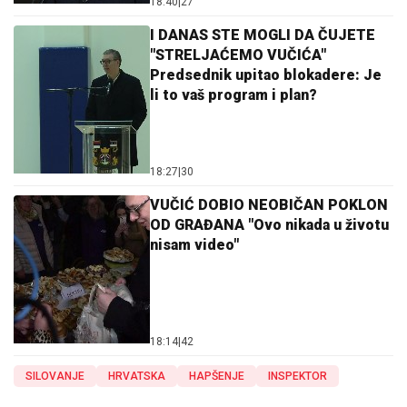
18:40
|
27
I DANAS STE MOGLI DA ČUJETE
"STRELJAĆEMO VUČIĆA"
Predsednik upitao blokadere: Je
li to vaš program i plan?
18:27
|
30
VUČIĆ DOBIO NEOBIČAN POKLON
OD GRAĐANA "Ovo nikada u životu
nisam video"
18:14
|
42
SILOVANJE
HRVATSKA
HAPŠENJE
INSPEKTOR