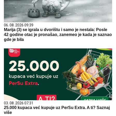
06. 08. 2026 09:39
Marija (3) se igrala u dvorištu i samo je nestala: Posle
42 godine otac je pronašao, zanemeo je kada je saznao
gde je bila
03. 08. 2026 07:31
25.000 kupaca već kupuje uz PerSu Extra. A ti? Saznaj
više