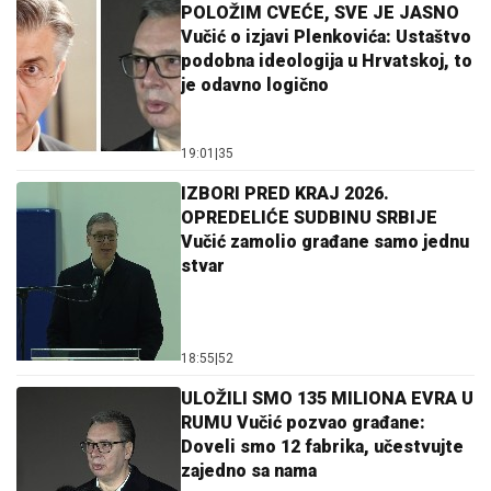
POLOŽIM CVEĆE, SVE JE JASNO
Vučić o izjavi Plenkovića: Ustaštvo
podobna ideologija u Hrvatskoj, to
je odavno logično
19:01
|
35
IZBORI PRED KRAJ 2026.
OPREDELIĆE SUDBINU SRBIJE
Vučić zamolio građane samo jednu
stvar
18:55
|
52
ULOŽILI SMO 135 MILIONA EVRA U
RUMU Vučić pozvao građane:
Doveli smo 12 fabrika, učestvujte
zajedno sa nama