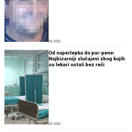
Ostavi komentar
KOMENTARI (0)
Crna hronika
Uzimali pare za stanove koji ni