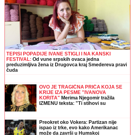
CECU NIKO NIJE PREPOZNAO NA AERODROMU
Leti iz Malage za Beograd: Kačket na glavi, atlet
majica i naočare (FOTO)
ZGAZIĆEMO
NEPRIJATELjA, A OVO
JE RECEPT ZA POBEDU: Iranski
moćni general otkrio tajnu uspeha
iranske vojske
SRBI "PALI" U ŠPANIJI!
Maskirani
jurili u ukradenim limuzinama, izneli
sef iz banke, pa dolijali u MEGA-
AKCIJI policije: Ojadili 9 provincija za
desetine hiljada evra!