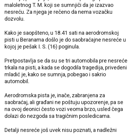
maloletnog T. M. koji se sumnjiči da je izazvao
nesreću. Za njega je rečeno da nema vozačku
dozvolu.
Kako je saopšteno, u 18.41 sati na aerodromskoj
pisti u Beranama došlo je do saobraćajne nesreće u
kojoj je pešak I. S. (16) poginula.
Pretpostavlja se da su se tri automobila pre nesreće
trkala na pisti, a kada se dogodila tragedija, privedeni
mladić je, kako se sumnja, pobegao i sakrio
automobil.
Aerodromska pista je, inače, zabranjena za
saobraćaj, ali građani ne poštuju upozorenje, pa se
na ovoj deonici često vozi veoma brzo, usled čega
dolazi do nezgoda sa tragičnim posledicama.
Detalji nesreće još uvek nisu poznati, a nadležni