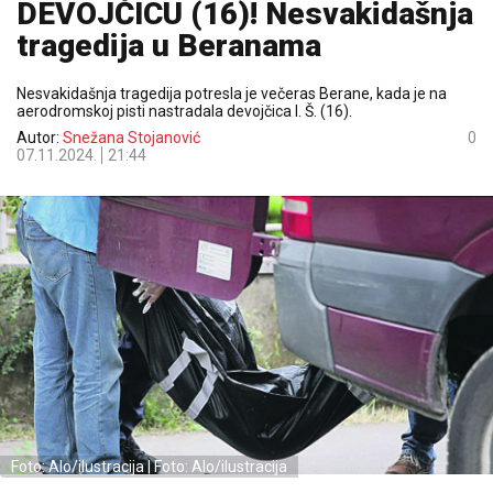
DEVOJČICU (16)! Nesvakidašnja
tragedija u Beranama
Nesvakidašnja tragedija potresla je večeras Berane, kada je na
aerodromskoj pisti nastradala devojčica I. Š. (16).
Autor:
Snežana Stojanović
0
07.11.2024.
21:44
Foto: Alo/ilustracija | Foto: Alo/ilustracija