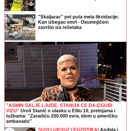
ČEKA DETE SA LJUBAVNICOM
Ana Radulović bez
dlake na jeziku o pevaču koji je ostavio ženu i decu:
"Ježim se od toga"
UDARI VETRA DOSTIŽU I 198
KILOMETARA NA ČAS:
Otkazani
letovi, stotinama hiljada ljudi naređena
hitna evakuacija zbog "Delfina"
(VIDEO)
300.000
Srba pogledalo snimak!
Nastao u čuvenom jugiću - Za
volanom otac poznatih muzičara