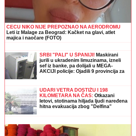
LUKASOVA NAJMLAĐA ĆERKA VIKTORIJA JE BAŠ
PORASLA!
Sa sestrom Sofijom uživa na moru:
Ponosna mama Sonja pokazala fotke, puno joj srce
"NEĆE BITI KAO ONA KOJU PIŠU
OČAJNICE"
Jovana Jeremić sprema
haos, o ovome će svi brujati: Potkačila
bivše i sve muškarce
NIJE JE PREBOLEO?!
Dragan
Stanković i dalje čuva uspomene na
Jovanu Jeremić nakon veridbe sa
novom devojkom