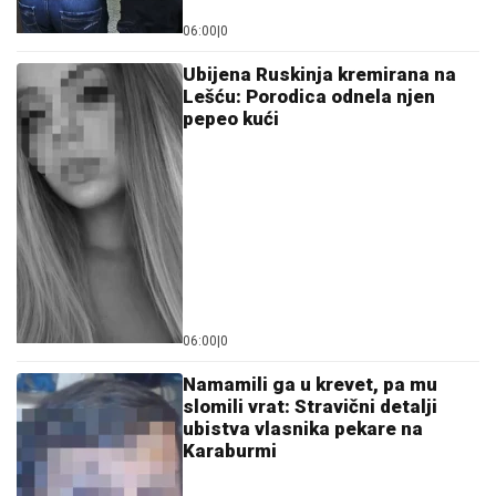
"ASMIN ŠALJE LJUDE, STANIJA ĆE DA IZGUBI
VIZU"
Uroš Stanić o ulasku u Elitu 10, pretnjama i
tužbama: "Zaradiću 200.000 evra, idem u američku
ambasadu"
SUVI LUKSUZ I EGZOTIKA!
Anđela i
Gastoz pobegli na Maldive, pa se
pohvalili: Kokteli dobrodošlice,
nestvaran bazen i NEOČEKIVAN
SUSRET na ulici (FOTO)
(FOTO) "AKO JE DETE PAMETNO,
ZNA SE NA KOGA JE - NA TETKU"
Vanja Gudelj podelila objavu o malom
Ilijanu, Anastasija odmah reagovala
by Aklamator