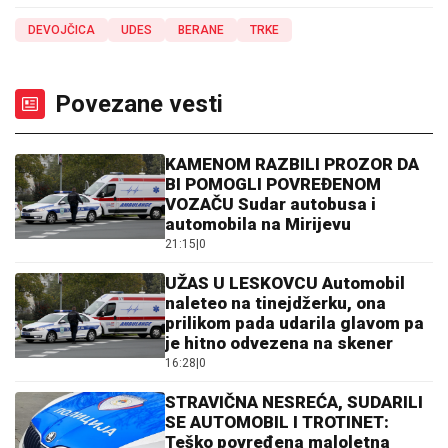
DEVOJČICA
UDES
BERANE
TRKE
Povezane vesti
KAMENOM RAZBILI PROZOR DA
BI POMOGLI POVREĐENOM
VOZAČU Sudar autobusa i
automobila na Mirijevu
21:15
|
0
UŽAS U LESKOVCU Automobil
naleteo na tinejdžerku, ona
prilikom pada udarila glavom pa
je hitno odvezena na skener
16:28
|
0
STRAVIČNA NESREĆA, SUDARILI
SE AUTOMOBIL I TROTINET:
Teško povređena maloletna