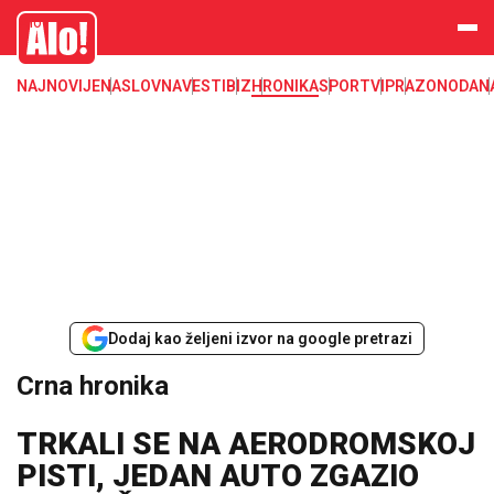
Crna hronika, smrt, ubistvo, likvidacija, krađa, pljačka, hapšenje, policija,
Alo
poginuli, zaplena, carina
NAJNOVIJE
NASLOVNA
VESTI
BIZ
HRONIKA
SPORT
VIP
RAZONODA
N
Dodaj kao željeni izvor na google pretrazi
Crna hronika
TRKALI SE NA AERODROMSKOJ
PISTI, JEDAN AUTO ZGAZIO