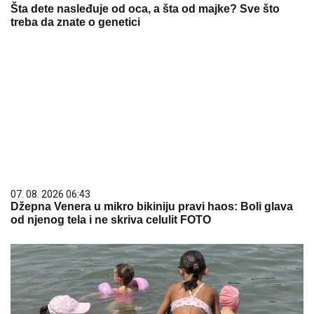
Šta dete nasleđuje od oca, a šta od majke? Sve što
treba da znate o genetici
07. 08. 2026 06:43
Džepna Venera u mikro bikiniju pravi haos: Boli glava
od njenog tela i ne skriva celulit FOTO