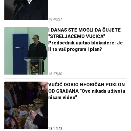
18:40
|
27
I DANAS STE MOGLI DA ČUJETE
"STRELJAĆEMO VUČIĆA"
Predsednik upitao blokadere: Je
li to vaš program i plan?
18:27
|
30
VUČIĆ DOBIO NEOBIČAN POKLON
OD GRAĐANA "Ovo nikada u životu
nisam video"
18:14
|
42