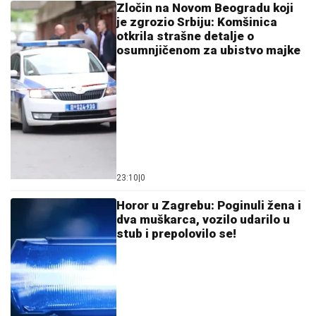
ne postoje: Lažni stanodavci
harali Hrvatskom i Crnom Gorom
06:00
|
0
Ubijena Ruskinja kremirana na
Lešću: Porodica odnela njen
pepeo kući