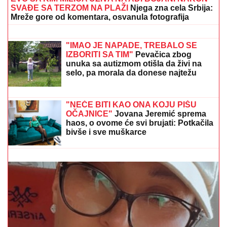
SVAĐE SA TERZOM NA PLAŽI
Njega zna cela Srbija:
Mreže gore od komentara, osvanula fotografija
ESTRADNI RAT DOŽIVLJAVA
MAKSIMUM!
Aneli stiže na direktno
suočavanje: Da li će se večeras
umešati i ONA?
"IMAO JE NAPADE, TREBALO SE
IZBORITI SA TIM"
Pevačica zbog
unuka sa autizmom otišla da živi na
selo, pa morala da donese najtežu
odluku: "Postao je agresivan"