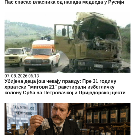
Пас спасао власника од напада медведа у Русији
07. 08. 2026 06:13
Убијена деца још чекају правду: Пре 31 годину
хрватски "мигови 21" ракетирали избегличку
колону Срба на Петровачкој и Приједорској цести