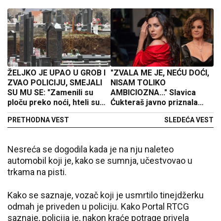
ŽELJKO JE UPAO U GROB I
"ZVALA ME JE, NEĆU DOĆI,
ZVAO POLICIJU, SMEJALI
NISAM TOLIKO
SU MU SE: "Zamenili su
AMBICIOZNA..." Slavica
ploču preko noći, hteli su
Ćukteraš javno priznala
od mene da naprave
zbog čega je odbila Tanju
PRETHODNA VEST
SLEDEĆA VEST
psihičkog bolesnika"
Savić
Nesreća se dogodila kada je na nju naleteo
automobil koji je, kako se sumnja, učestvovao u
trkama na pisti.
Kako se saznaje, vozač koji je usmrtilo tinejdžerku
odmah je priveden u policiju. Kako Portal RTCG
saznaje, policija je, nakon kraće potrage privela