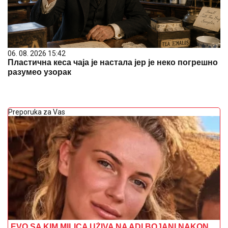
06. 08. 2026 15:42
Пластична кеса чаја је настала јер је неко погрешно
разумео узорак
Preporuka za Vas
EVO SA KIM MILICA UŽIVA NA ADI BOJANI NAKON