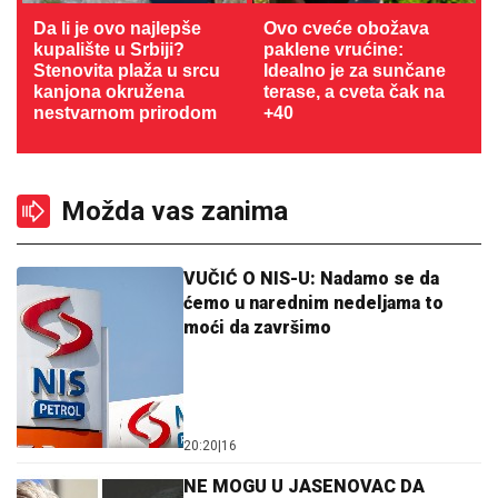
Da li je ovo najlepše
Ovo cveće obožava
kupalište u Srbiji?
paklene vrućine:
Stenovita plaža u srcu
Idealno je za sunčane
kanjona okružena
terase, a cveta čak na
nestvarnom prirodom
+40
Možda vas zanima
VUČIĆ O NIS-U: Nadamo se da
ćemo u narednim nedeljama to
moći da završimo
20:20
|
16
NE MOGU U JASENOVAC DA