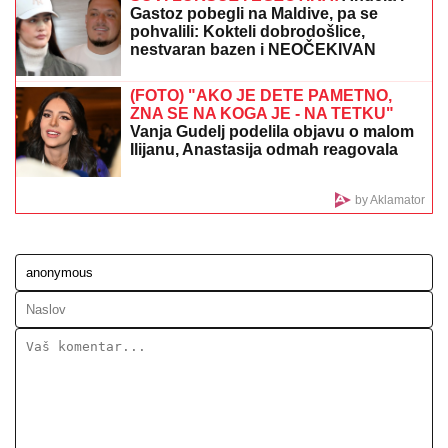
TEPISI POPADIJE IVANE STIGLI I NA KANSKI
FESTIVAL:
Od vune srpskih ovaca jedna
preduzimljiva žena iz Drugovca kraj Smedereva pravi
čuda
NAJVEĆA KUPOVINA REALA:
Madriđani platili 125 miliona evra za
fudbalsko čudo
OVO JE TRAGIČNA PRIČA KOJA SE
KRIJE IZA PESME "IVANOVA
KORITA"
Merima Njegomir tražila
IZMENU teksta: "Ti stihovi su
naknadno dopisani"