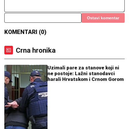
ŠPANSKI PUDING OD PIRINČA:
Kremasti desert koji
miriše na cimet i limun
Preokret oko Vokera: Partizan nije
ispao iz trke, evo kako Amerikanac
može da završi u Humskoj
"Škaljarac" pet puta meta likvidacije:
Kan izbegao smrt - Osumnjičeni
završio iza rešetaka