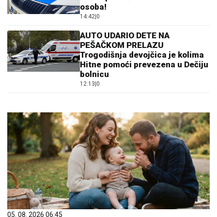
osoba!
14:42
|
0
AUTO UDARIO DETE NA
PEŠAČKOM PRELAZU
Trogodišnja devojčica je kolima
Hitne pomoći prevezena u Dečiju
bolnicu
12:13
|
0
05. 08. 2026 06:45