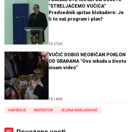
"STRELJAĆEMO VUČIĆA"
Predsednik upitao blokadere: Je
li to vaš program i plan?
18:27
|
30
VUČIĆ DOBIO NEOBIČAN POKLON
OD GRAĐANA "Ovo nikada u životu
nisam video"
18:14
|
42
HAPŠENJE
INSPEKTOR
JELENA MARJANOVIĆ