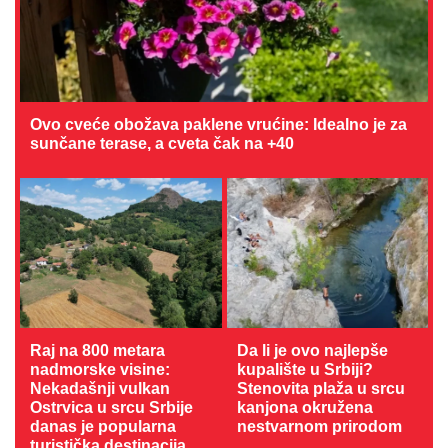
Ovo cveće obožava paklene vrućine: Idealno je za
sunčane terase, a cveta čak na +40
Raj na 800 metara
Da li je ovo najlepše
nadmorske visine:
kupalište u Srbiji?
Nekadašnji vulkan
Stenovita plaža u srcu
Ostrvica u srcu Srbije
kanjona okružena
danas je popularna
nestvarnom prirodom
turistička destinacija