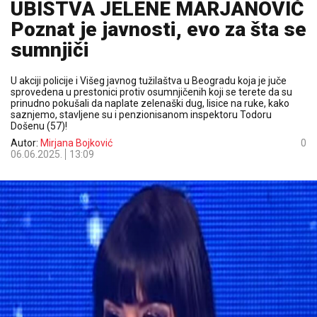
UBISTVA JELENE MARJANOVIĆ
Poznat je javnosti, evo za šta se
sumnjiči
U akciji policije i Višeg javnog tužilaštva u Beogradu koja je juče
sprovedena u prestonici protiv osumnjičenih koji se terete da su
prinudno pokušali da naplate zelenaški dug, lisice na ruke, kako
saznjemo, stavljene su i penzionisanom inspektoru Todoru
Došenu (57)!
Autor:
Mirjana Bojković
0
06.06.2025.
13:09