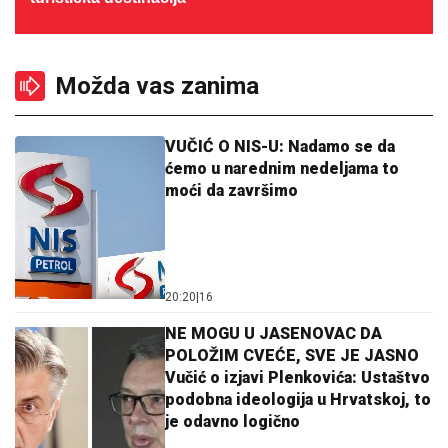
Možda vas zanima
VUČIĆ O NIS-U: Nadamo se da
ćemo u narednim nedeljama to
moći da završimo
20:20
|
16
NE MOGU U JASENOVAC DA
POLOŽIM CVEĆE, SVE JE JASNO
Vučić o izjavi Plenkovića: Ustaštvo
podobna ideologija u Hrvatskoj, to
je odavno logično