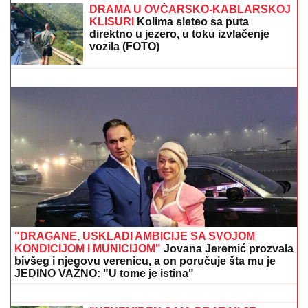
"ZLOČESTA, LJUBOMORNA BABA"
Dara Bubamara
UZVRATILA Cakani na prozivke, pa progovorila o
dečku i šokirala komentarom o Seki Aleksić (VIDEO)
ŽENE JOJ SE VEKOVIMA MOLE ZA
POTOMSTVO:
Dan Bogorodičine
majke, evo šta kažu narodna
verovanja i običaji
VODITELJKA RTS-A UŽIVA NA JAHTI
Zategnuta kao praćka u 52. godini:
Otkopčala košulju i pokazala zašto
važi za jednu od najzgodnijih (Foto)