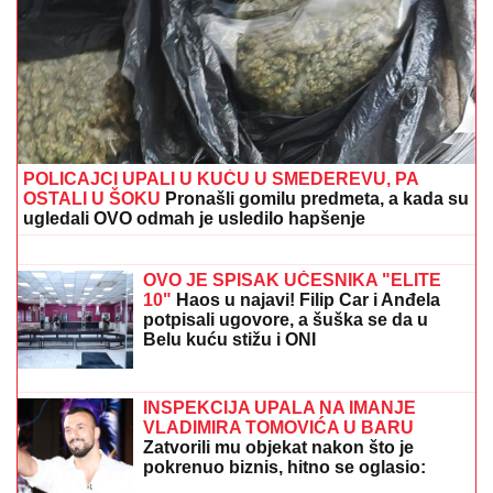
POLICAJCI UPALI U KUĆU U SMEDEREVU, PA
OSTALI U ŠOKU
Pronašli gomilu predmeta, a kada su
ugledali OVO odmah je usledilo hapšenje
(FOTO, VIDEO) OVO JE ZORAN
OSUMNJIČEN ZA UBISTVO SVOJE
MAJKE NA NOVOM BEOGRADU!
Policija ga izvela bosog, KRVAVIH
nogu sa lisicama na rukama, ušao u
kola Hitne pomoći
OVO JE SPISAK UČESNIKA "ELITE
10"
Haos u najavi! Filip Car i Anđela
potpisali ugovore, a šuška se da u
Belu kuću stižu i ONI