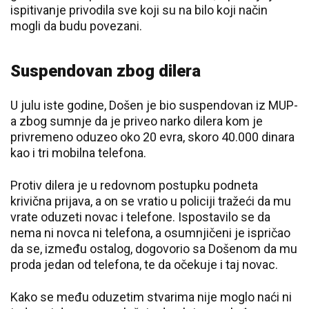
ispitivanje privodila sve koji su na bilo koji način
mogli da budu povezani.
Suspendovan zbog dilera
U julu iste godine, Došen je bio suspendovan iz MUP-
a zbog sumnje da je priveo narko dilera kom je
privremeno oduzeo oko 20 evra, skoro 40.000 dinara
kao i tri mobilna telefona.
Protiv dilera je u redovnom postupku podneta
krivična prijava, a on se vratio u policiji tražeći da mu
vrate oduzeti novac i telefone. Ispostavilo se da
nema ni novca ni telefona, a osumnjičeni je ispričao
da se, između ostalog, dogovorio sa Došenom da mu
proda jedan od telefona, te da očekuje i taj novac.
Kako se među oduzetim stvarima nije moglo naći ni