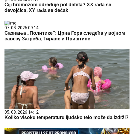
Čiji hromozom određuje pol deteta? XX rađa se
devojčica, XY rađa se dečak
07. 08. 2026 09:14
Сазнања „Политике”: Црна Гора следећа у војном
савезу Загреба, Тиране и Приштине
05. 08. 2026 14:12
Koliko visoku temperaturu ljudsko telo može da izdrži?