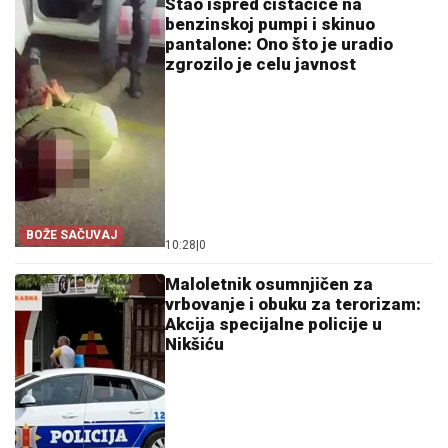
Stao ispred čistačice na
benzinskoj pumpi i skinuo
pantalone: Ono što je uradio
zgrozilo je celu javnost
BOŽE SAČUVAJ
10:28
|
0
Maloletnik osumnjičen za
vrbovanje i obuku za terorizam:
Akcija specijalne policije u
Nikšiću