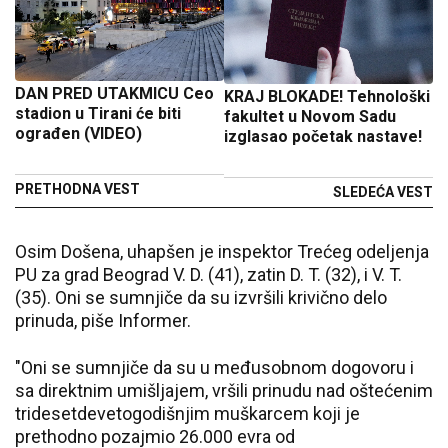
DAN PRED UTAKMICU Ceo
KRAJ BLOKADE! Tehnološki
stadion u Tirani će biti
fakultet u Novom Sadu
ograđen (VIDEO)
izglasao početak nastave!
PRETHODNA VEST
SLEDEĆA VEST
Osim Došena, uhapšen je inspektor Trećeg odeljenja
PU za grad Beograd V. D. (41), zatin D. T. (32), i V. T.
(35). Oni se sumnjiče da su izvršili krivično delo
prinuda, piše Informer.
"Oni se sumnjiče da su u međusobnom dogovoru i
sa direktnim umišljajem, vršili prinudu nad oštećenim
tridesetdevetogodišnjim muškarcem koji je
prethodno pozajmio 26.000 evra od