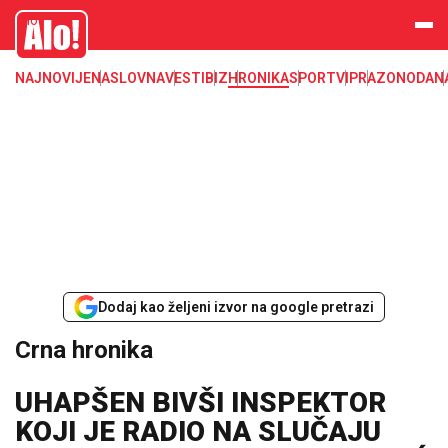
Crna hronika, smrt, ubistvo, likvidacija, krađa, pljačka, hapšenje, policija,
Alo
poginuli, zaplena, carina
NAJNOVIJE
NASLOVNA
VESTI
BIZ
HRONIKA
SPORT
VIP
RAZONODA
N
Dodaj kao željeni izvor na google pretrazi
Crna hronika
UHAPŠEN BIVŠI INSPEKTOR
KOJI JE RADIO NA SLUČAJU