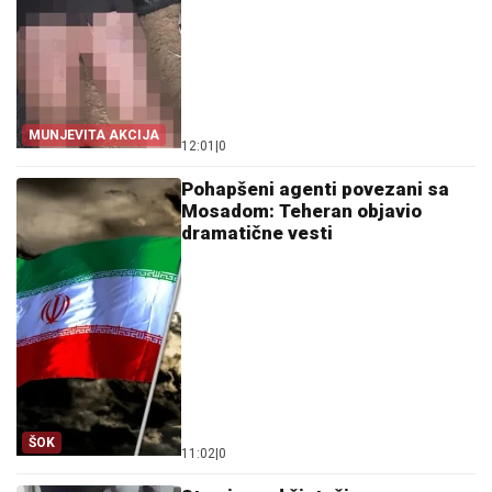
MUNJEVITA AKCIJA
12:01
|
0
Pohapšeni agenti povezani sa
Mosadom: Teheran objavio
dramatične vesti
ŠOK
11:02
|
0