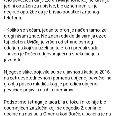
jedini optužen za ubistvo, bio uznemiren, ali je
negirao optužbe da je brisao podatke iz njenog
telefona.
- Koliko se sećam, jedan telefon je nađen tamo, za
drugi nisam znao. Ne znam odakle da sam ja uzeo
taj telefon. Uviđaj je vršen od strane osmog
odeljenja koji su uzeli taj telefon i predali sudu
- naveo je Došen odgovarajući na spekulacije u
javnosti.
Njegove slike, pojavile su se u javnosti kada je 2016.
na četrdesetodnevnom pomenu ubijenoj pevačici na
groblju priveo mladića kog je porodica ubijene
pevačice prijavila da ih uznemirava.
Podsetimo, istraga je tada bila u toku i niko nije bio
osumnjičen za zločin koji se dogodio 2. aprila te
godine na nasipu u Crvenki kod Borče, a policija je na