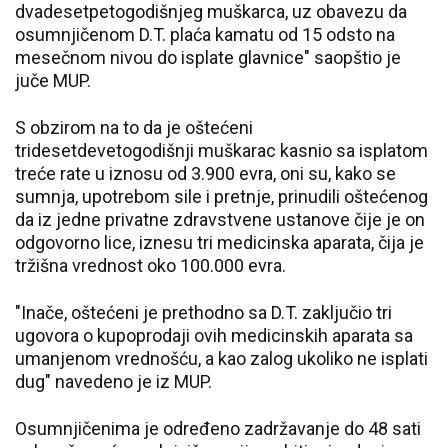
dvadesetpetogodišnjeg muškarca, uz obavezu da
osumnjičenom D.T. plaća kamatu od 15 odsto na
mesečnom nivou do isplate glavnice" saopštio je
juče MUP.
S obzirom na to da je oštećeni
tridesetdevetogodišnji muškarac kasnio sa isplatom
treće rate u iznosu od 3.900 evra, oni su, kako se
sumnja, upotrebom sile i pretnje, prinudili oštećenog
da iz jedne privatne zdravstvene ustanove čije je on
odgovorno lice, iznesu tri medicinska aparata, čija je
tržišna vrednost oko 100.000 evra.
"Inače, oštećeni je prethodno sa D.T. zaključio tri
ugovora o kupoprodaji ovih medicinskih aparata sa
umanjenom vrednošću, a kao zalog ukoliko ne isplati
dug" navedeno je iz MUP.
Osumnjičenima je određeno zadržavanje do 48 sati