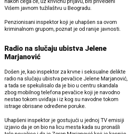
nakon čega će, uz krivičnu prijavu, biti privedeni
Višem javnom tužilaštvu u Beogradu.
Penzionisani inspektor koji je uhapšen sa ovom
kriminalnom grupom, poznat je od ranije javnosti.
Radio na slučaju ubistva Jelene
Marjanović
Došen je, kao inspektor za krvne i seksualne delikte
radio na slučaju ubistva pevačice Jelene Marjanović,
a tada se spekulisalo da je bio u centru skandala
zbog mobilnog telefona pevačice koji je navodno
nestao tokom uviđaja i iz kog su navodne tokom
istrage obrisane određene poruke.
Uhapšeni inspektor je gostujući u jednoj TV emisiji
izjavio da je on bio na licu mesta kada su pronašli
telo pevačice i da je Zoran Marjanović koji je kasnije