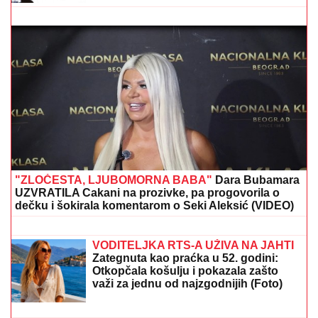
OVO SU DO SADA POTVRĐENI UČESNICI ELITE 10!
Filip Car se vraća da se "penzioniše", a sprema se i
žestoka osveta
INSPEKCIJA UPALA NA IMANJE
VLADIMIRA TOMOVIĆA U BARU
Zatvorili mu objekat nakon što je
pokrenuo biznis, hitno se oglasio:
"Imamo zabranu"
DRAMA NA AUTO-PUTU KOD NIŠA
Zapalio se automobil, saobraćaj
BLOKIRAN (VIDEO)