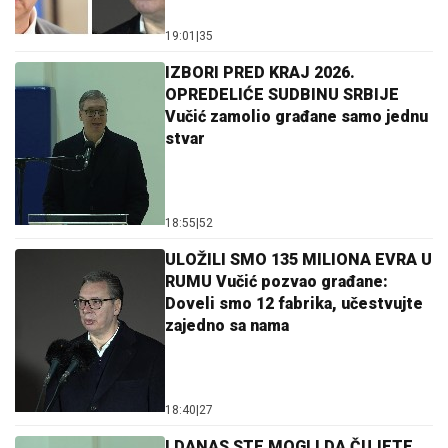
19:01
|
35
IZBORI PRED KRAJ 2026.
OPREDELIĆE SUDBINU SRBIJE
Vučić zamolio građane samo jednu
stvar
18:55
|
52
ULOŽILI SMO 135 MILIONA EVRA U
RUMU Vučić pozvao građane:
Doveli smo 12 fabrika, učestvujte
zajedno sa nama
18:40
|
27
I DANAS STE MOGLI DA ČUJETE