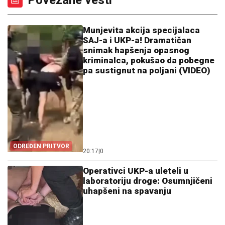
Povezane vesti
Munjevita akcija specijalaca
SAJ-a i UKP-a! Dramatičan
snimak hapšenja opasnog
kriminalca, pokušao da pobegne
pa sustignut na poljani (VIDEO)
ODREĐEN PRITVOR
20:17
|
0
Operativci UKP-a uleteli u
laboratoriju droge: Osumnjičeni
uhapšeni na spavanju