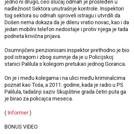
jedno ni drugo, ceo slučaj odmah je prosleđen u
nadležnost Sektora unutrašnje kontrole. Inspektori
tog sektora su odmah sproveli istragu i utvrdili da
Došen nema dokaza da je dileru vratio novac, kao i da
jedan mobilni telefon nedostaje i protiv njega je tada
podneta krivična prijava.
Osumnjičeni penzionisani inspektor prethodno je bio
pod istragom i zbog sumnje da je u Policijskoj
stanici Palilula s kolegom pretukao jednog Goranca.
On je i među kolegama i na ulici među kriminalcima
poznat kao Toša, a 2011. godine, kada je radio u PS
Palilula, tadašnji saziv Skupštine grada četiri puta ga
je birao za policajca meseca.
(
Informer
)
BONUS VIDEO