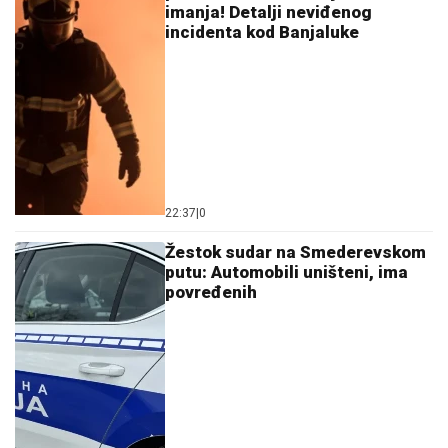
stravične nesreće kod Šapca
by Aklamator
Ostavi komentar
KOMENTARI (1)