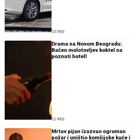
PARAĆINSKI DISTROFIČARI NA MOKROJ GORI:
Jednodnevni izlet uz podršku ministarstva
MOLOTOVLJEV KOKTEL BAČEN NA
POZNATI HOTEL
Drama na Novom
Beogradu: Buknula velika vatra,
radnik sprečio katastrofu
UHAPŠEN VOZAČ KAMIONA KOJI JE
POKOSIO PUTARE!
Određeno mu
zadržavanje do 48 sati nakon