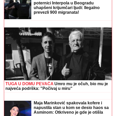
KO JE ALEKSANDRA KOJU JE DRAGAN
STANKOVIĆ VERIO NAKON 3 MESECA
Sa Jovanom
bio skoro dve godine, pa usledio krah: "Mnogo me je
koštala ta veza"
"OSTATAK ŽIVOTA POSVEĆUJEM
SAMO KVALITETU I ISKONSKIM
STVARIMA"
Jovana Jeremić poslala
jasnu poruku nakon što je Dragan
objavio veridbu
Suzana Jovanović prvi put priznala da
je njena koleginica POKUŠALA DA
JOJ UNIŠTI BRAK sa Sašom:
"Reagovala je policija, to je bila
podmetačina"