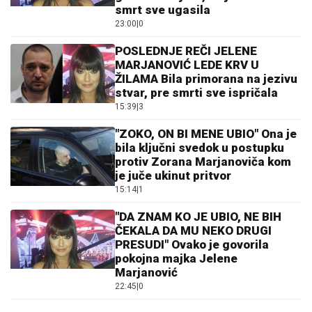
smrt sve ugasila
23:00
|
0
POSLEDNJE REČI JELENE
MARJANOVIĆ LEDE KRV U
ŽILAMA Bila primorana na jezivu
stvar, pre smrti sve ispričala
15:39
|
3
"ZOKO, ON BI MENE UBIO" Ona je
bila ključni svedok u postupku
protiv Zorana Marjanoviča kom
je juče ukinut pritvor
15:14
|
1
"DA ZNAM KO JE UBIO, NE BIH
ČEKALA DA MU NEKO DRUGI
PRESUDI" Ovako je govorila
pokojna majka Jelene
Marjanović
22:45
|
0