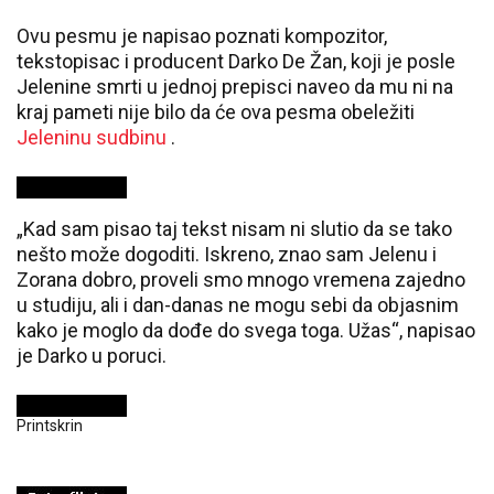
Ovu pesmu je napisao poznati kompozitor,
tekstopisac i producent Darko De Žan, koji je posle
Jelenine smrti u jednoj prepisci naveo da mu ni na
kraj pameti nije bilo da će ova pesma obeležiti
Jeleninu sudbinu
.
„Kad sam pisao taj tekst nisam ni slutio da se tako
nešto može dogoditi. Iskreno, znao sam Jelenu i
Zorana dobro, proveli smo mnogo vremena zajedno
u studiju, ali i dan-danas ne mogu sebi da objasnim
kako je moglo da dođe do svega toga. Užas“, napisao
je Darko u poruci.
Printskrin