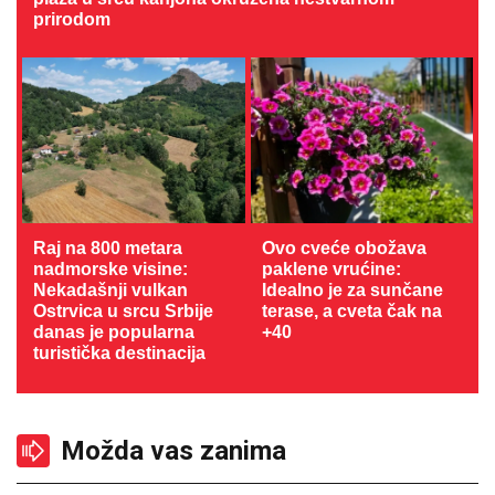
prirodom
Raj na 800 metara
Ovo cveće obožava
nadmorske visine:
paklene vrućine:
Nekadašnji vulkan
Idealno je za sunčane
Ostrvica u srcu Srbije
terase, a cveta čak na
danas je popularna
+40
turistička destinacija
Možda vas zanima