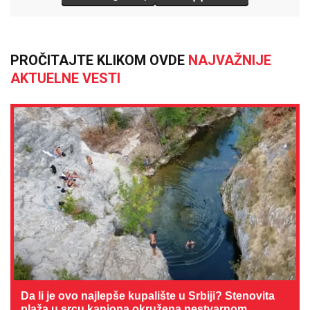
PROČITAJTE KLIKOM OVDE
NAJVAŽNIJE
AKTUELNE VESTI
Da li je ovo najlepše kupalište u Srbiji? Stenovita
plaža u srcu kanjona okružena nestvarnom