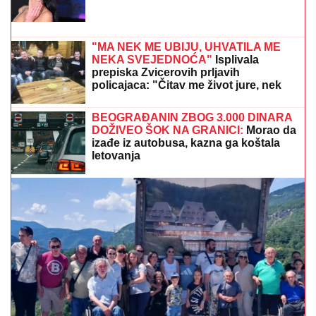
HLADNI FRONT NAM DONOSI
PLjUSKOVE SA
GRMLjAVINOM: Srbiju čeka promena vremena, ovaj
dan je ključan
VELIKA AKCIJA POLICIJE!
Po
poternici Interpola u Beogradu
uhapšeni krijumčari ljudi: Ilegalno
prevezli 900 migranata!
PRIZOR KOJI SLAMA SRCE:
Ženka
delfina četvrti put izgubila mladunče, a
ono što radi danima rasplakalo je svet
(VIDEO)