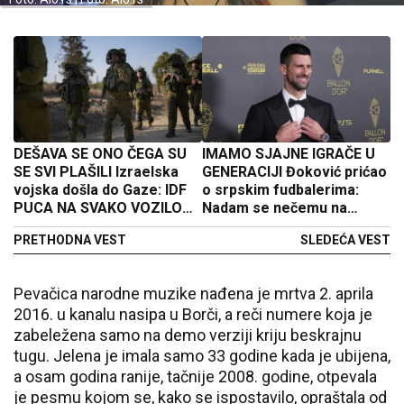
DEŠAVA SE ONO ČEGA SU
IMAMO SJAJNE IGRAČE U
SE SVI PLAŠILI Izraelska
GENERACIJI Đoković prićao
vojska došla do Gaze: IDF
o srpskim fudbalerima:
PUCA NA SVAKO VOZILO
Nadam se nečemu na
KOJE SE KREĆE (VIDEO)
evropskom prvenstvu!
PRETHODNA VEST
SLEDEĆA VEST
Pevačica narodne muzike nađena je mrtva 2. aprila
2016. u kanalu nasipa u Borči, a reči numere koja je
zabeležena samo na demo verziji kriju beskrajnu
tugu. Jelena je imala samo 33 godine kada je ubijena,
a osam godina ranije, tačnije 2008. godine, otpevala
je pesmu kojom se, kako se ispostavilo, opraštala od