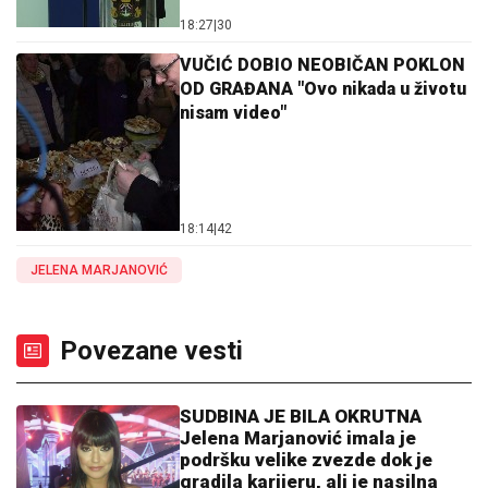
18:27
|
30
VUČIĆ DOBIO NEOBIČAN POKLON
OD GRAĐANA "Ovo nikada u životu
nisam video"
18:14
|
42
JELENA MARJANOVIĆ
Povezane vesti
SUDBINA JE BILA OKRUTNA
Jelena Marjanović imala je
podršku velike zvezde dok je
gradila karijeru, ali je nasilna