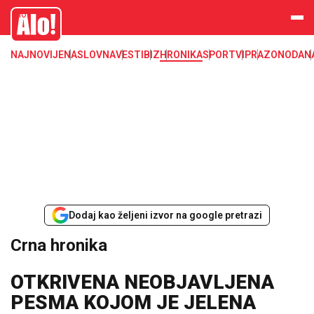
Crna hronika, smrt, ubistvo, likvidacija, krađa, pljačka, hapšenje, policija,
Alo
poginuli, zaplena, carina
NAJNOVIJE
NASLOVNA
VESTI
BIZ
HRONIKA
SPORT
VIP
RAZONODA
N
Dodaj kao željeni izvor na google pretrazi
Crna hronika
OTKRIVENA NEOBJAVLJENA
PESMA KOJOM JE JELENA