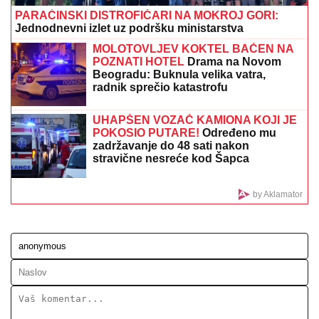
TUGA U DOMU PEVAČA
Umro mu je očuh, bio mu je
najveća podrška: "Počivaj u miru"
Žena Mikija Đuričića se bavi
OZBILJNIM POSLOM Angelina radi na
dva mesta i ne eksponira se javno:
"Jako je sposobna"
Maja Marinković spakovala kofere i
napustila stan u kom se desio haos sa
Asminom: Otkriveno je gde je otišla