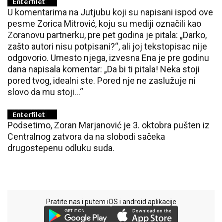
U komentarima na Jutjubu koji su napisani ispod ove
pesme Zorica Mitrović, koju su mediji označili kao
Zoranovu partnerku, pre pet godina je pitala: „Darko,
zašto autori nisu potpisani?“, ali joj tekstopisac nije
odgovorio. Umesto njega, izvesna Ena je pre godinu
dana napisala komentar: „Da bi ti pitala! Neka stoji
pored tvog, idealni ste. Pored nje ne zaslužuje ni
slovo da mu stoji...“
Podsetimo, Zoran Marjanović je 3. oktobra pušten iz
Centralnog zatvora da na slobodi sačeka
drugostepenu odluku suda.
Pratite nas i putem iOS i android aplikacije