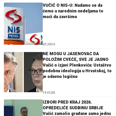
VUČIĆ O NIS-U: Nadamo se da
ćemo u narednim nedeljama to
moći da završimo
20:20
|
16
NE MOGU U JASENOVAC DA
POLOŽIM CVEĆE, SVE JE JASNO
Vučić o izjavi Plenkovića: Ustaštvo
podobna ideologija u Hrvatskoj, to
je odavno logično
19:01
|
35
IZBORI PRED KRAJ 2026.
OPREDELIĆE SUDBINU SRBIJE
Vučić zamolio građane samo jednu