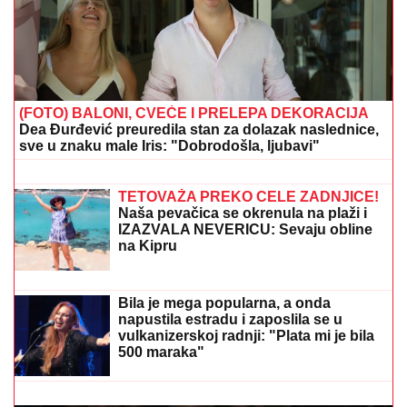
(FOTO) BALONI, CVEĆE I PRELEPA DEKORACIJA
Dea Đurđević preuredila stan za dolazak naslednice,
sve u znaku male Iris: "Dobrodošla, ljubavi"
Oglasila se Zvezda! Evo kada počinje
prodaja karata za naredna dva duela
TETOVAŽA PREKO CELE ZADNJICE!
Naša pevačica se okrenula na plaži i
IZAZVALA NEVERICU: Sevaju obline
na Kipru