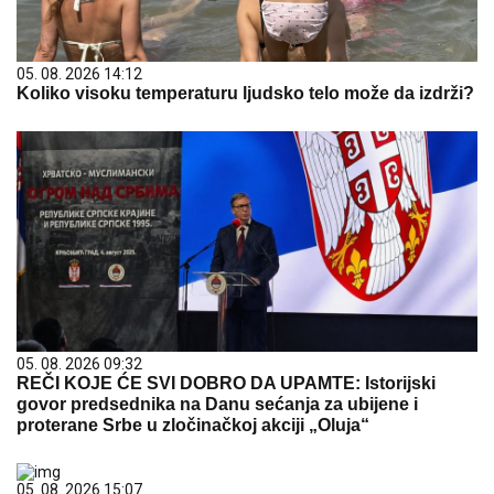
05. 08. 2026 14:12
Koliko visoku temperaturu ljudsko telo može da izdrži?
05. 08. 2026 09:32
REČI KOJE ĆE SVI DOBRO DA UPAMTE: Istorijski
govor predsednika na Danu sećanja za ubijene i
proterane Srbe u zločinačkoj akciji „Oluja“
05. 08. 2026 15:07