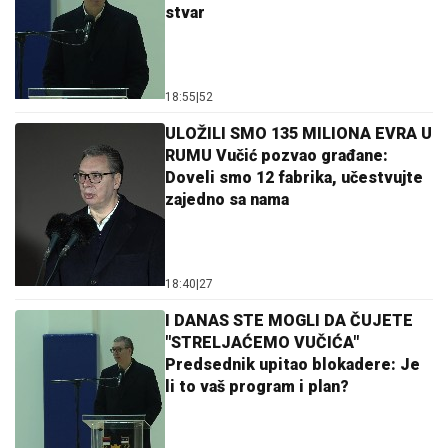
stvar
18:55
|
52
ULOŽILI SMO 135 MILIONA EVRA U
RUMU Vučić pozvao građane:
Doveli smo 12 fabrika, učestvujte
zajedno sa nama
18:40
|
27
I DANAS STE MOGLI DA ČUJETE
"STRELJAĆEMO VUČIĆA"
Predsednik upitao blokadere: Je
li to vaš program i plan?