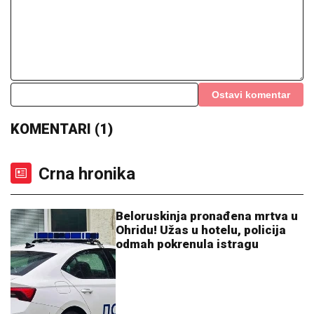
HRVATI HISTERIŠU:
Uhvatila ih panika zbog objave
Zvezdana Terzića
"MA NEK ME UBIJU, UHVATILA ME
NEKA SVEJEDNOĆA"
Isplivala
prepiska Zvicerovih prljavih
policajaca: "Čitav me život jure, nek
urade to da počinem" (FOTO)
BEOGRAĐANIN ZBOG 3.000 DINARA
DOŽIVEO ŠOK NA GRANICI:
Morao da
izađe iz autobusa, kazna ga koštala
letovanja