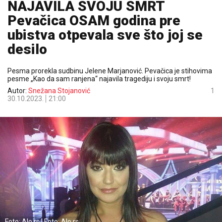
NAJAVILA SVOJU SMRT
Pevačica OSAM godina pre
ubistva otpevala sve što joj se
desilo
Pesma prorekla sudbinu Jelene Marjanović. Pevačica je stihovima
pesme „Kao da sam ranjena“ najavila tragediju i svoju smrt!
Autor:
Snežana Stojanović
1
30.10.2023.
21:00
Foto: Alo.rs | Foto: Alo.rs