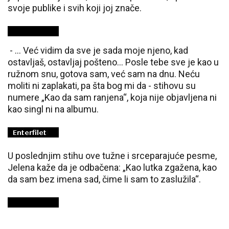
svoje publike i svih koji joj znače.
- … Već vidim da sve je sada moje njeno, kad
ostavljaš, ostavljaj pošteno… Posle tebe sve je kao u
ružnom snu, gotova sam, već sam na dnu. Neću
moliti ni zaplakati, pa šta bog mi da - stihovu su
numere „Kao da sam ranjena“, koja nije objavljena ni
kao singl ni na albumu.
U poslednjim stihu ove tužne i srceparajuće pesme,
Jelena kaže da je odbačena: „Kao lutka zgažena, kao
da sam bez imena sad, čime li sam to zaslužila“.