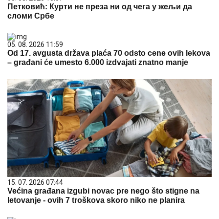
Петковић: Курти не преза ни од чега у жељи да
сломи Србе
05. 08. 2026 11:59
Od 17. avgusta država plaća 70 odsto cene ovih lekova
– građani će umesto 6.000 izdvajati znatno manje
15. 07. 2026 07:44
Većina građana izgubi novac pre nego što stigne na
letovanje - ovih 7 troškova skoro niko ne planira