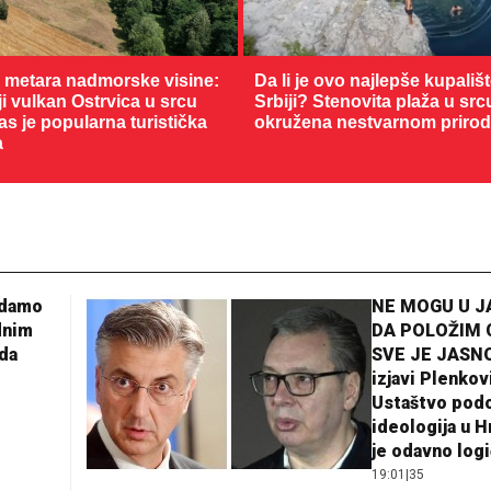
0 metara nadmorske visine:
Da li je ovo najlepše kupališ
 vulkan Ostrvica u srcu
Srbiji? Stenovita plaža u sr
as je popularna turistička
okružena nestvarnom priro
a
adamo
NE MOGU U 
dnim
DA POLOŽIM 
25 °C
da
SVE JE JASNO
izjavi Plenkov
Loznica
Ustaštvo pod
ideologija u H
je odavno log
19:01
|
35