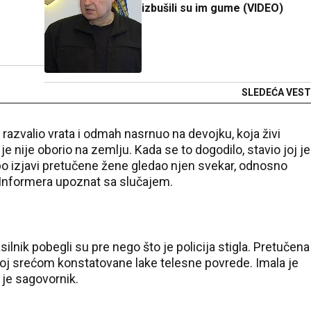
izbušili su im gume (VIDEO)
SLEDEĆA VEST
 razvalio vrata i odmah nasrnuo na devojku, koja živi
je nije oborio na zemlju. Kada se to dogodilo, stavio joj je
e po izjavi pretučene žene gledao njen svekar, odnosno
r Informera upoznat sa slučajem.
nasilnik pobegli su pre nego što je policija stigla. Pretučena
joj srećom konstatovane lake telesne povrede. Imala je
o je sagovornik.