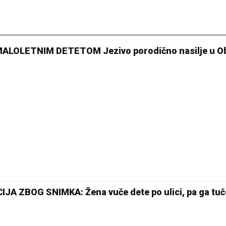
ALOLETNIM DETETOM Jezivo porodično nasilje u O
JA ZBOG SNIMKA: Žena vuče dete po ulici, pa ga tuč