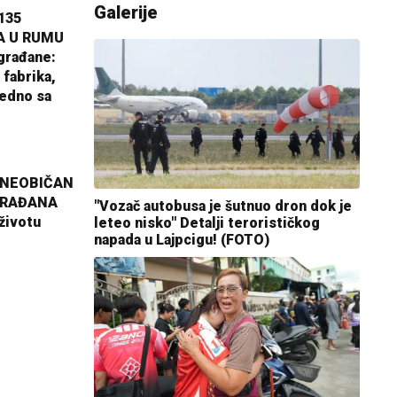
Galerije
135
A U RUMU
građane:
 fabrika,
jedno sa
 NEOBIČAN
GRAĐANA
"Vozač autobusa je šutnuo dron dok je
životu
leteo nisko" Detalji terorističkog
napada u Lajpcigu! (FOTO)