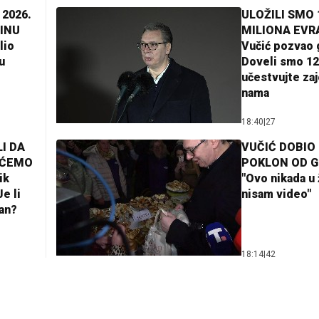
 2026.
ULOŽILI SMO 
INU
MILIONA EVR
lio
Vučić pozvao 
u
Doveli smo 12
učestvujte za
nama
18:40
|
27
I DA
VUČIĆ DOBIO
AĆEMO
POKLON OD 
ik
"Ovo nikada u 
e li
nisam video"
lan?
18:14
|
42