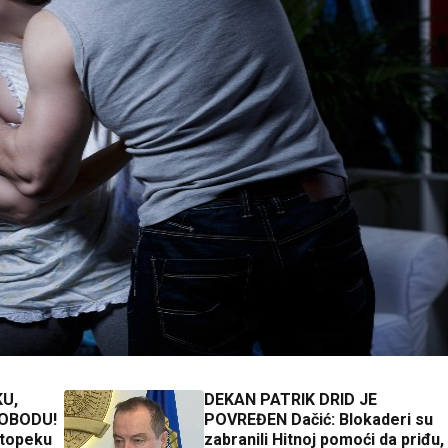
U,
DEKAN PATRIK DRID JE
LOBODU!
POVREĐEN Dačić: Blokaderi su
itopeku
zabranili Hitnoj pomoći da priđu,