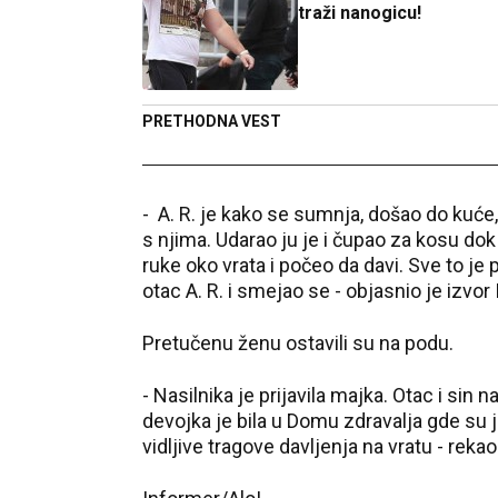
traži nanogicu!
PRETHODNA VEST
- A. R. je kako se sumnja, došao do kuće,
s njima. Udarao ju je i čupao za kosu dok 
ruke oko vrata i počeo da davi. Sve to j
otac A. R. i smejao se - objasnio je izvo
Pretučenu ženu ostavili su na podu.
- Nasilnika je prijavila majka. Otac i sin 
devojka je bila u Domu zdravalja gde su 
vidljive tragove davljenja na vratu - reka