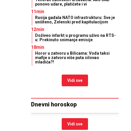
ponovo udare, platićete i vi
11min
Rusija gađala NATO infrastrukturu: Sve je
uništeno, Zelenski pred kapitulacijom
12min
Doživeo infarkt u programu uživo na RTS-
u: Prekinuto snimanje emisije
18min
Horor u zatvoru u Bilicama: Vođa taksi
mafije u zatvoru više puta silovao
mladića?!
Vidi sve
Dnevni horoskop
Vidi sve