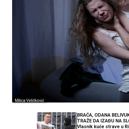
Milica Veličković
BRAĆA, ODANA BELIVUK
TRAŽE DA IZAĐU NA S
Vlasnik kuće strave u R