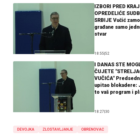
IZBORI PRED KRAJ
OPREDELIĆE SUDB
SRBIJE Vučić zamo
građane samo jedn
stvar
18:55
|
52
I DANAS STE MOGL
ČUJETE "STRELJ
VUČIĆA" Predsedn
upitao blokadere: J
to vaš program i p
18:27
|
30
DEVOJKA
ZLOSTAVLJANJE
OBRENOVAC