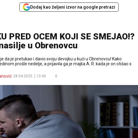
Dodaj kao željeni izvor na google pretrazi
KU PRED OCEM KOJI SE SMEJAO!?
nasilje u Obrenovcu
e da je pretukao i davio svoju devojku u kući u Obrenovcu! Kako
nom prošle nedelje, a prijavila ga je majka A. R. kada je on otišao s
anović
28.04.2025.
13:43
0