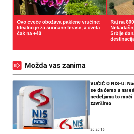
Ovo cveće obožava paklene vrućine:
Raj na 80
Idealno je za sunčane terase, a cveta
Nekadašnji
čak na +40
Srbije dan
destinacij
Možda vas zanima
VUČIĆ O NIS-U: N
se da ćemo u nare
nedeljama to moći 
završimo
20:20
|
16