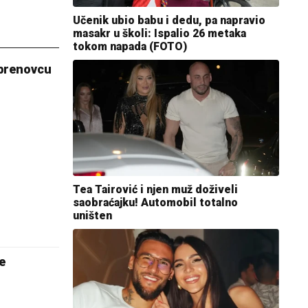
Učenik ubio babu i dedu, pa napravio
masakr u školi: Ispalio 26 metaka
tokom napada (FOTO)
brenovcu
Tea Tairović i njen muž doživeli
saobraćajku! Automobil totalno
uništen
e