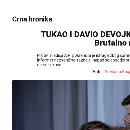
Crna hronika
TUKAO I DAVIO DEVOJ
Brutalno 
Protiv mladića A.R. pokrenuta je istraga zbog sumnj
Informer nezvanično saznaje, napad se dogodio sredi
ocem iz kuće.
Autor:
Snežana Stoj