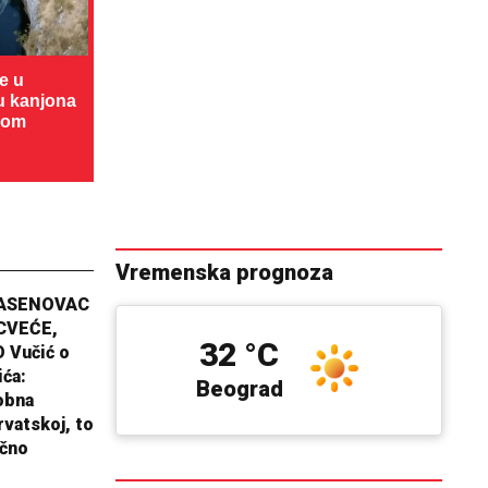
te u
cu kanjona
dom
Vremenska prognoza
JASENOVAC
CVEĆE,
32 °C
 Vučić o
ića:
Beograd
obna
rvatskoj, to
ično