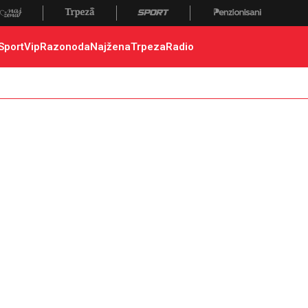
 poginuli, zaplena, carina
Sport
Vip
Razonoda
Najžena
Trpeza
Radio