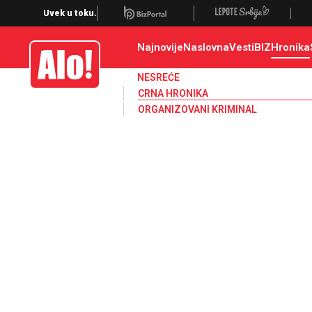
Crna hronika, smrt, ubistvo, likvidacija, krađa, pljačka, hapšenje, policija,
Uvek u toku.
Najnovije
Naslovna
Vesti
BIZ
Hronika
Alo
NESREĆE
CRNA HRONIKA
ORGANIZOVANI KRIMINAL