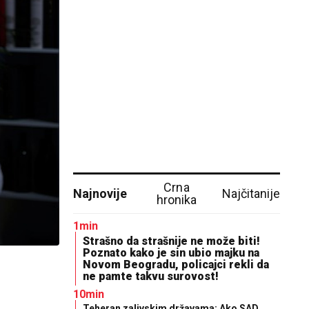
Crna
Najnovije
Najčitanije
hronika
1min
Strašno da strašnije ne može biti!
Poznato kako je sin ubio majku na
Novom Beogradu, policajci rekli da
ne pamte takvu surovost!
10min
Teheran zalivskim državama: Ako SAD