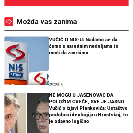
Možda vas zanima
VUČIĆ O NIS-U: Nadamo se da
ćemo u narednim nedeljama to
moći da završimo
20:20
|
16
NE MOGU U JASENOVAC DA
POLOŽIM CVEĆE, SVE JE JASNO
Vučić o izjavi Plenkovića: Ustaštvo
podobna ideologija u Hrvatskoj, to
je odavno logično