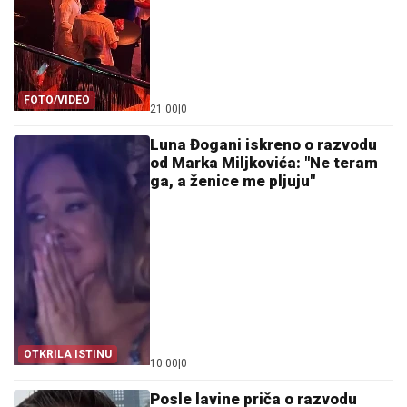
FOTO/VIDEO
21:00
|
0
Luna Đogani iskreno o razvodu
od Marka Miljkovića: "Ne teram
ga, a ženice me pljuju"
OTKRILA ISTINU
10:00
|
0
Posle lavine priča o razvodu