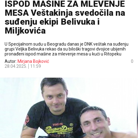
ISPOD MAŠINE ZA MLEVENJE
MESA Veštakinja svedočila na
suđenju ekipi Belivuka i
Miljkovića
U Specijalnom sudu u Beogradu danas je DNK veštak na suđenju
grupi Veljka Belivuka rekao da su biloški tragovi dvojice ubijenih
pronađeni ispod mašine za mlevenje mesa u kući u Ritopeku
Autor:
Mirjana Bojković
0
28.04.2025.
11:59