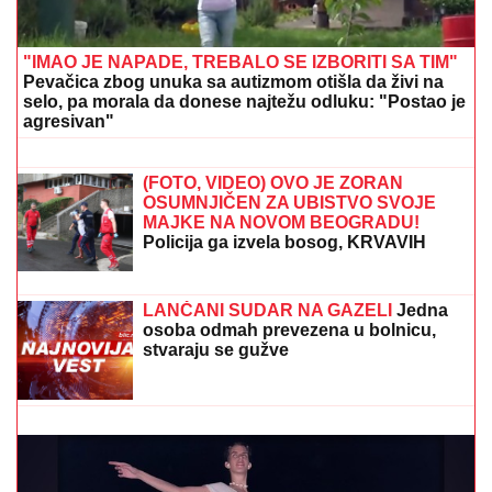
"IMAO JE NAPADE, TREBALO SE IZBORITI SA TIM"
Pevačica zbog unuka sa autizmom otišla da živi na
selo, pa morala da donese najtežu odluku: "Postao je
agresivan"
OD OVOGA MU KAPLJE OZBILJAN
NOVAC!
Bora Santana razvio biznis
van rijalitija o kom malo ko zna
(FOTO, VIDEO) OVO JE ZORAN
OSUMNJIČEN ZA UBISTVO SVOJE
MAJKE NA NOVOM BEOGRADU!
Policija ga izvela bosog, KRVAVIH
nogu sa lisicama na rukama, ušao u
kola Hitne pomoći