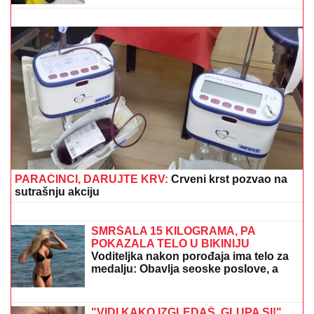
NAŠ GLUMAC (65) OŽENIO 32 GODINE MLAĐU
KOLEGINICU
Upoznala ga dok je bila na fakultetu, a
sada pokazala čime se bavi pored glume
GRČKO LETO ŽENE OGNJENA
AMIDŽIĆA!
Mina ističe GOLE NOGE, u
kadar upala i jahta: Tek da je vidite u
MINI BIKINIJU (FOTO)
"UZNEMIREN SAM, BRAT MI JE
OKRUŽEN POŽARIMA"
Darko
Tanasijević očajan zbog loše situacije
u Deliblatskoj peščari: "SVI SU
EVAKUISANI", otkrio koje informacije
ima