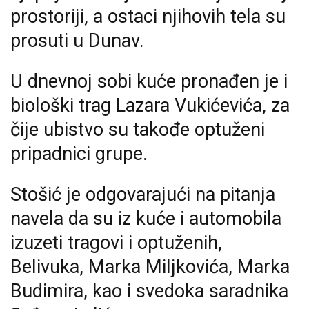
prostoriji, a ostaci njihovih tela su
prosuti u Dunav.
U dnevnoj sobi kuće pronađen je i
biološki trag Lazara Vukićevića, za
čije ubistvo su takođe optuženi
pripadnici grupe.
Stošić je odgovarajući na pitanja
navela da su iz kuće i automobila
izuzeti tragovi i optuženih,
Belivuka, Marka Miljkovića, Marka
Budimira, kao i svedoka saradnika