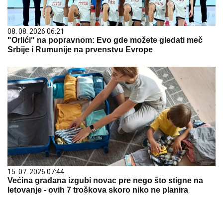
08. 08. 2026 06:21
"Orlići" na popravnom: Evo gde možete gledati meč
Srbije i Rumunije na prvenstvu Evrope
15. 07. 2026 07:44
Većina građana izgubi novac pre nego što stigne na
letovanje - ovih 7 troškova skoro niko ne planira