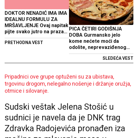
DOKTOR NENADIĆ IMA IMA
IDEALNU FORMULU ZA
MRŠAVLJENJE Ovaj napitak
PICA ČETIRI GODIŠNJA
pijte svako jutro na prazan
DOBA Gurmansko jelo
želudac, drastično ćete
kome nećete moći da
PRETHODNA VEST
ubrzati sagorevanje sala
odolite, neprevaziđenog
ukusa
SLEDEĆA VEST
Pripadnici ove grupe optuženi su za ubistava,
trgovinu drogom, nelegalno nošenje i držanje oružja,
otmice i silovanje.
Sudski veštak Jelena Stošić u
sudnici je navela da je DNK trag
Zdravka Radojevića pronađen iza