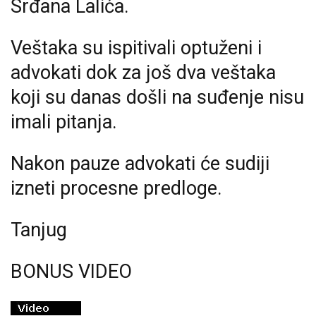
Srđana Lalića.
Veštaka su ispitivali optuženi i
advokati dok za još dva veštaka
koji su danas došli na suđenje nisu
imali pitanja.
Nakon pauze advokati će sudiji
izneti procesne predloge.
Tanjug
BONUS VIDEO