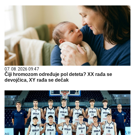
07. 08. 2026 09:47
Čiji hromozom određuje pol deteta? XX rađa se
devojčica, XY rađa se dečak