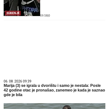
SUĐENJE
09:58
|
0
06. 08. 2026 09:39
Marija (3) se igrala u dvorištu i samo je nestala: Posle
42 godine otac je pronašao, zanemeo je kada je saznao
gde je bila