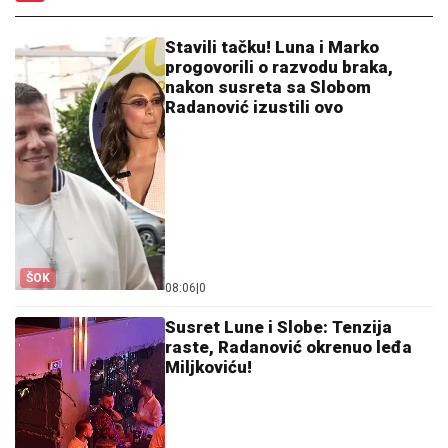
Stavili tačku! Luna i Marko
progovorili o razvodu braka,
nakon susreta sa Slobom
Radanović izustili ovo
ŠOK
08:06
|
0
Susret Lune i Slobe: Tenzija
raste, Radanović okrenuo leđa
Miljkoviću!