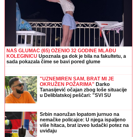
OVAJ FAKULTET JE ZAVRŠILA SARA JO
Sada uživa
na putovanjima sa Aleksejem Bjelogrlićem, a nekada
se školovala i u Italiji - OVO joj je bio problem
LANČANI SUDAR NA GAZELI
Jedna
osoba odmah prevezena u bolnicu,
stvaraju se gužve
MNOGE OD OVIH PESAMA
OBOŽAVATE
Ovo je 10 numera koje je
Dino Merlin obradio od stranih
izvođača - ostaćete u čudu kad vidite
spisak