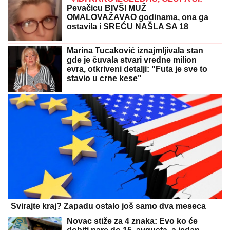
"IMAO SAM PET PROPUŠTENIH POZIVA"
Darko
Tanasijević i dalje u ogromnom strahu za svoju
porodicu, požar se približio njihovoj kući: "Prva reč
koju sam čuo - IZGOREĆEMO"
Srbin naoružan lopatom jurnuo na
nemačke policajce: U njega ispaljeno
više hitaca, brat izveo ludački potez na
uviđaju
RIJALITI ZVEZDA ŽIVI U RASKOŠNOJ
VILI U BEOGRADU
Kuća ima 132
kvadrata, a samo kupatilo je kao
GARSONJERA: "On je jedini
naslednik"