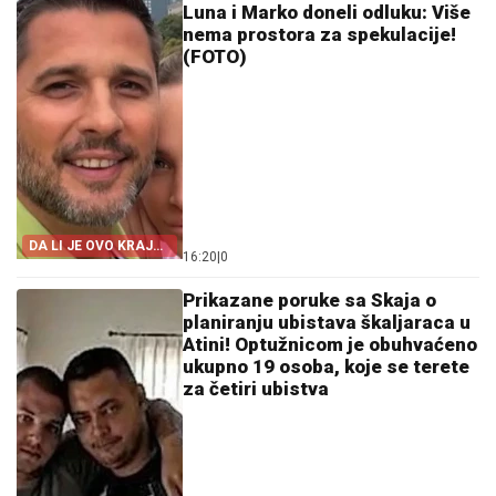
Luna i Marko doneli odluku: Više
nema prostora za spekulacije!
(FOTO)
DA LI JE OVO KRAJ
16:20
|
0
GLASINA?
Prikazane poruke sa Skaja o
planiranju ubistava škaljaraca u
Atini! Optužnicom je obuhvaćeno
ukupno 19 osoba, koje se terete
za četiri ubistva