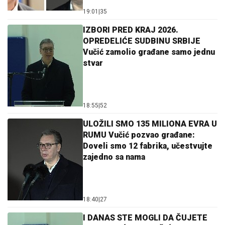
19:01
|
35
IZBORI PRED KRAJ 2026.
OPREDELIĆE SUDBINU SRBIJE
Vučić zamolio građane samo jednu
stvar
18:55
|
52
ULOŽILI SMO 135 MILIONA EVRA U
RUMU Vučić pozvao građane:
Doveli smo 12 fabrika, učestvujte
zajedno sa nama
18:40
|
27
I DANAS STE MOGLI DA ČUJETE