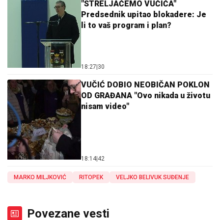
"STRELJAĆEMO VUČIĆA"
Predsednik upitao blokadere: Je
li to vaš program i plan?
18:27
|
30
VUČIĆ DOBIO NEOBIČAN POKLON
OD GRAĐANA "Ovo nikada u životu
nisam video"
18:14
|
42
MARKO MILJKOVIĆ
RITOPEK
VELJKO BELIVUK SUĐENJE
Povezane vesti