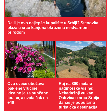
Da li je ovo najlepše kupalište u Srbiji? Stenovita
plaža u srcu kanjona okružena nestvarnom
prirodom
Ovo cveće obožava
Raj na 800 metara
paklene vrućine:
nadmorske visine:
Idealno je za sunčane
Nekadašnji vulkan
terase, a cveta čak na
Ostrvica u srcu Srbije
+40
danas je popularna
turistička destinacija