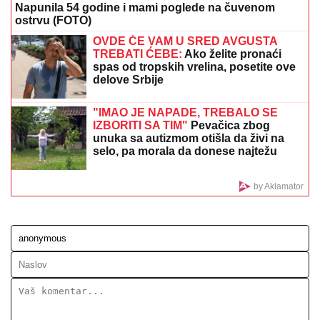
VODITELJKA RTS-A UŽIVA NA JAHTI
Zategnuta kao
praćka u 52. godini: Otkopčala košulju i pokazala
zašto važi za jednu od najzgodnijih (Foto)
Hitno! Oglasio se Dačić: Intervencija je
u toku (VIDEO)
DRAGAN STANKOVIĆ DAO
OGROMAN NOVAC ZA GALA
PROSLAVU
Evo koja cifra je u pitanju -
sve prštalo od luksuza