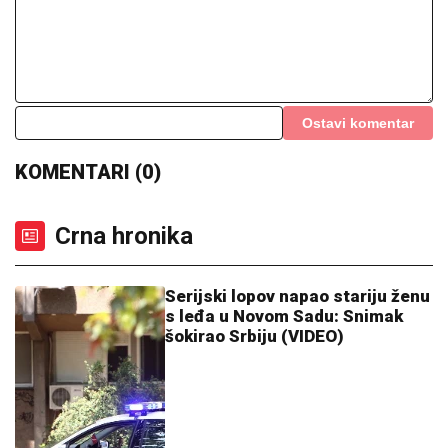
SNIMA SE DOK NAMEŠTA KUPAĆI, MUŠKARCIMA
NIJE DOBRO!
Prezgodna Srpkinja (41) podigla donji
deo bikinija, od oblina se muti um: "Uspostavila
kontakt sa telom" (FOTO)
NAJNOVIJE VESTI:
Doskorašnji
golman Zvezde doživeo saobraćajku
Šta se dešava sa našim kapitenom?
Evo zašto Bogdanović nije na spisku
reprezentacije!