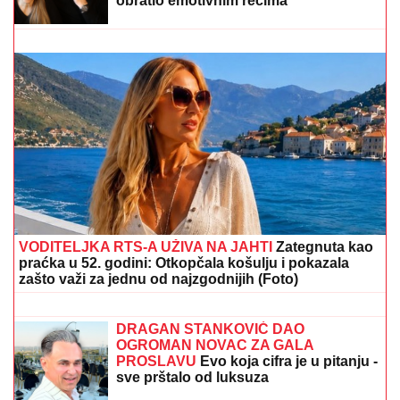
DOJAVA O BOMBI NA AUTOBUSKOJ STANICI
Drama
u Prištini: Sve vrvi od policije
"NEĆE BITI KAO ONA KOJU PIŠU
OČAJNICE"
Jovana Jeremić sprema
haos, o ovome će svi brujati: Potkačila
bivše i sve muškarce
FUDBALERU DEMOLIRAN "BENTLI"
Drama u Beogradu: Skupocenom
vozilu razbijena stakla u privatnoj
garaži luksuznog naselja