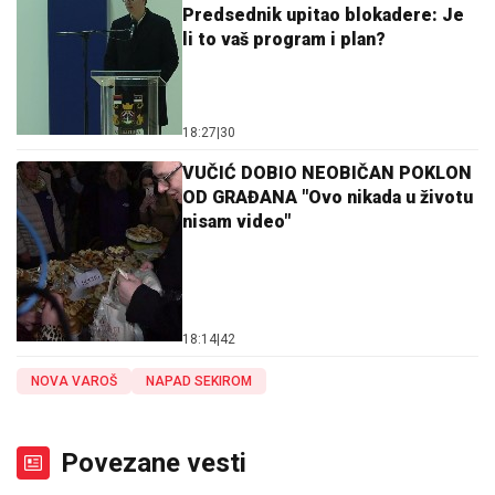
Predsednik upitao blokadere: Je
li to vaš program i plan?
18:27
|
30
VUČIĆ DOBIO NEOBIČAN POKLON
OD GRAĐANA "Ovo nikada u životu
nisam video"
18:14
|
42
NOVA VAROŠ
NAPAD SEKIROM
Povezane vesti