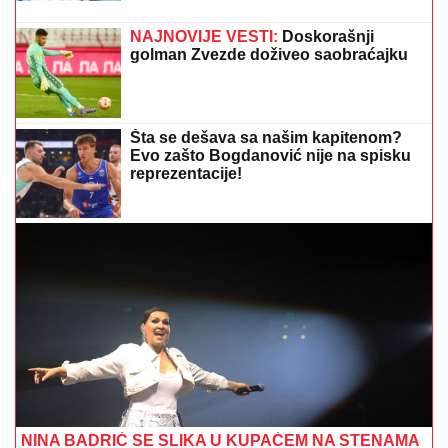
3+ TIKET ZA DANAS: Na ovim utakmicama mreže će
se "sigurno" tresti
"ZAPLAČEM KADA MI JE TEŠKO"
Mina Kostić se nakon izlaska iz "Laze"
ne odvaja od Kaspera: On joj se sada
obratio emotivnim rečima
Miljenik "grobara" bez dlake na jeziku:
Mnogi domaći igrači napustili Partizan
nezadovoljni!