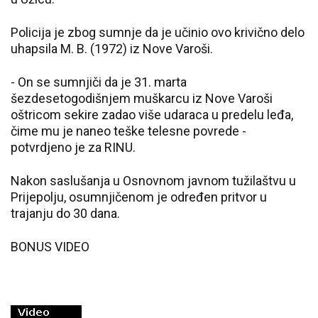
Policija je zbog sumnje da je učinio ovo krivično delo
uhapsila M. B. (1972) iz Nove Varoši.
- On se sumnjiči da je 31. marta
šezdesetogodišnjem muškarcu iz Nove Varoši
oštricom sekire zadao više udaraca u predelu leđa,
čime mu je naneo teške telesne povrede -
potvrdjeno je za RINU.
Nakon saslušanja u Osnovnom javnom tužilaštvu u
Prijepolju, osumnjičenom je određen pritvor u
trajanju do 30 dana.
BONUS VIDEO