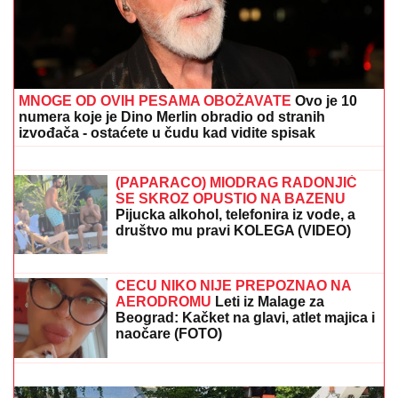
MNOGE OD OVIH PESAMA OBOŽAVATE
Ovo je 10
numera koje je Dino Merlin obradio od stranih
izvođača - ostaćete u čudu kad vidite spisak
EU STALA IZA TRAMPOVOG PLANA
ZA GAZU:
Kalas pozvala sve strane da
bez odlaganja sprovedu dogovor
(PAPARACO) MIODRAG RADONJIĆ
SE SKROZ OPUSTIO NA BAZENU
Pijucka alkohol, telefonira iz vode, a
društvo mu pravi KOLEGA (VIDEO)