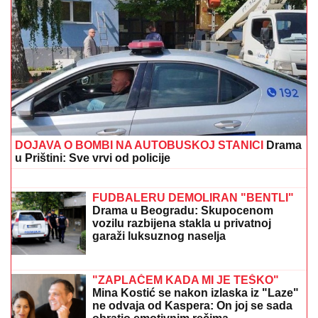
"OKO SINA PERUNA NE MOŽE NIKO DA NAM
POMOGNE"
Žena Ognjena Amidžića zbog ćerke Lole
unajmila DADILJU IZ AZIJE, pa priznala sa čim se
suočavaju u domu! (FOTO)
CECU NIKO NIJE PREPOZNAO NA
AERODROMU
Leti iz Malage za
Beograd: Kačket na glavi, atlet majica i
naočare (FOTO)
Pao u Beogradu! Evrodžast podržao
Srbiju: Osumnjičen da je
prokrijumčario čak 625 migranata
širom Evrope