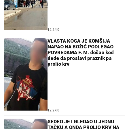
12:24
|
0
VLASTA KOGA JE KOMŠIJA
NAPAO NA BOŽIĆ PODLEGAO
POVREDAMA F. M. došao kod
dede da proslavi praznik pa
prolio krv
12:27
|
0
SEDEO JE I GLEDAO U JEDNU
TAČKU A ONDA PROLIO KRV NA