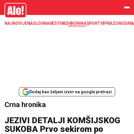
Crna hronika, smrt, ubistvo, likvidacija, krađa, pljačka, hapšenje, policija,
Alo
poginuli, zaplena, carina
NAJNOVIJE
NASLOVNA
VESTI
BIZ
HRONIKA
SPORT
VIP
RAZONODA
N
Dodaj kao željeni izvor na google pretrazi
Crna hronika
JEZIVI DETALJI KOMŠIJSKOG
SUKOBA Prvo sekirom po