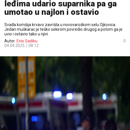
leđima udario suparnika pa ga
umotao u najlon i ostavio
Svađa komšija krvavo završila u novovaroškom selu Ojkovica.
Jedan muškarac je teško sekirom povredio drugog a potom ga je
uvio i ostavio tako u njivi.
Autor:
Enis Sadiku
0
04.04.2025.
08:12