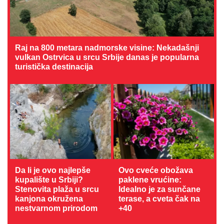
Raj na 800 metara nadmorske visine: Nekadašnji
vulkan Ostrvica u srcu Srbije danas je popularna
turistička destinacija
Da li je ovo najlepše
Ovo cveće obožava
kupalište u Srbiji?
paklene vrućine:
Stenovita plaža u srcu
Idealno je za sunčane
kanjona okružena
terase, a cveta čak na
nestvarnom prirodom
+40