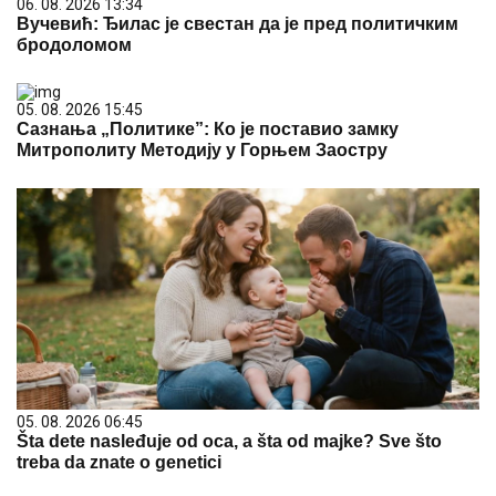
06. 08. 2026 13:34
Вучевић: Ђилас је свестан да је пред политичким
бродоломом
05. 08. 2026 15:45
Сазнања „Политике”: Ко је поставио замку
Митрополиту Методију у Горњем Заостру
05. 08. 2026 06:45
Šta dete nasleđuje od oca, a šta od majke? Sve što
treba da znate o genetici