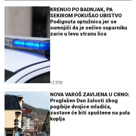
KRENUO PO BADNJAK, PA
SEKIROM POKUŠAO UBISTVO
Podignuta optužnica jer se
sumnjiči da je sečivo suparniku
zario u levu stranu lica
12:37
|
0
NOVA VAROŠ ZAVIJENA U CRNO:
Proglašen Dan žalosti zbog
pogibije dvojice mladića,
zastave će biti spuštene na pola
koplja