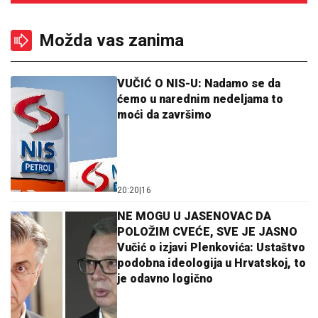
Možda vas zanima
VUČIĆ O NIS-U: Nadamo se da
ćemo u narednim nedeljama to
moći da završimo
20:20
|
16
NE MOGU U JASENOVAC DA
POLOŽIM CVEĆE, SVE JE JASNO
Vučić o izjavi Plenkovića: Ustaštvo
podobna ideologija u Hrvatskoj, to
je odavno logično