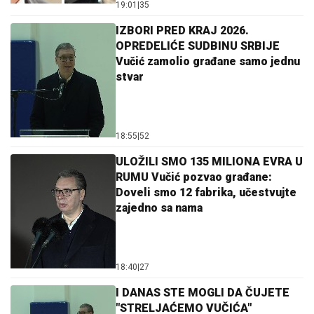
19:01
|
35
IZBORI PRED KRAJ 2026.
OPREDELIĆE SUDBINU SRBIJE
Vučić zamolio građane samo jednu
stvar
18:55
|
52
ULOŽILI SMO 135 MILIONA EVRA U
RUMU Vučić pozvao građane:
Doveli smo 12 fabrika, učestvujte
zajedno sa nama
18:40
|
27
I DANAS STE MOGLI DA ČUJETE
"STRELJAĆEMO VUČIĆA"