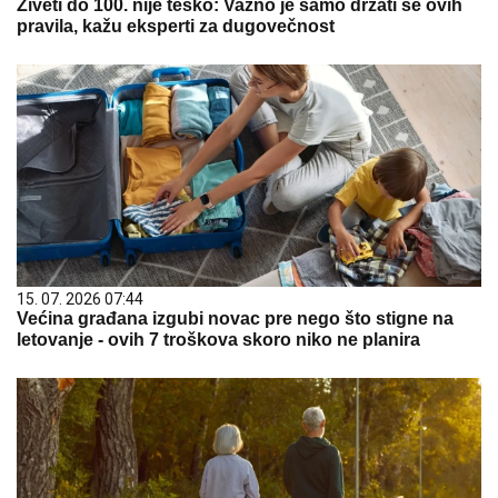
Živeti do 100. nije teško: Važno je samo držati se ovih
pravila, kažu eksperti za dugovečnost
15. 07. 2026 07:44
Većina građana izgubi novac pre nego što stigne na
letovanje - ovih 7 troškova skoro niko ne planira