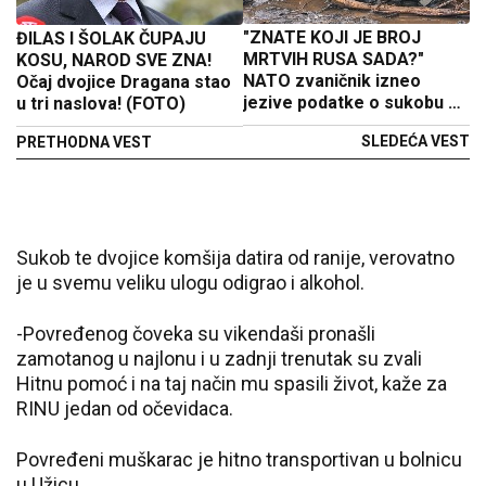
"ZNATE KOJI JE BROJ
ĐILAS I ŠOLAK ČUPAJU
MRTVIH RUSA SADA?"
KOSU, NAROD SVE ZNA!
NATO zvaničnik izneo
Očaj dvojice Dragana stao
jezive podatke o sukobu u
u tri naslova! (FOTO)
Ukrajini
SLEDEĆA VEST
PRETHODNA VEST
Sukob te dvojice komšija datira od ranije, verovatno
je u svemu veliku ulogu odigrao i alkohol.
-Povređenog čoveka su vikendaši pronašli
zamotanog u najlonu i u zadnji trenutak su zvali
Hitnu pomoć i na taj način mu spasili život, kaže za
RINU jedan od očevidaca.
Povređeni muškarac je hitno transportivan u bolnicu
u Užicu.