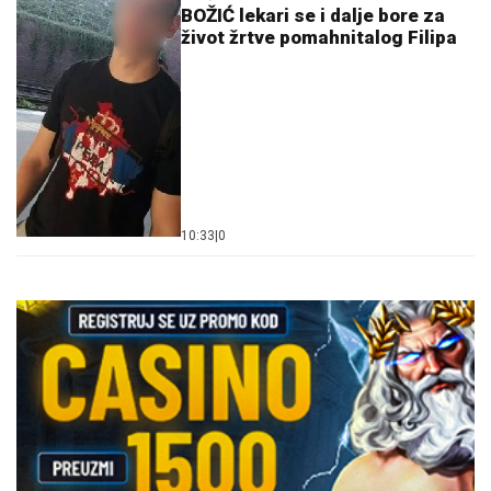
BOŽIĆ lekari se i dalje bore za
život žrtve pomahnitalog Filipa
10:33
|
0