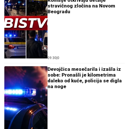
selo, pa morala da donese najtežu
odluku: "Postao je agresivan"
by Aklamator
Ostavi komentar
KOMENTARI (0)