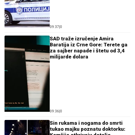
NINA BADRIĆ SE SLIKA U KUPAĆEM NA STENAMA
Napunila 54 godine i mami poglede na čuvenom
ostrvu (FOTO)
OVDE ĆE VAM U SRED AVGUSTA
TREBATI ĆEBE:
Ako želite pronaći
spas od tropskih vrelina, posetite ove
delove Srbije
"IMAO JE NAPADE, TREBALO SE
IZBORITI SA TIM"
Pevačica zbog
unuka sa autizmom otišla da živi na