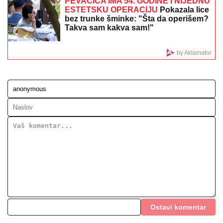
KNEŽEVIĆ NAJAVIO "POLITIČKU BOMBU":
Pomenuo i Spajića, sledi potres u Vladi Crne Gore
TEŠKA NESREĆA KOD RUME
Auto
udario u bicikl, stradao muškarac
NAŠA PEVAČICA SE SRELA SA
MILANOM STANKOVIĆEM
Otkrila
detalje o pevaču koje javnost ne zna,
pomenula i njegov POVRATAK o kom
svi pričaju (VIDEO)