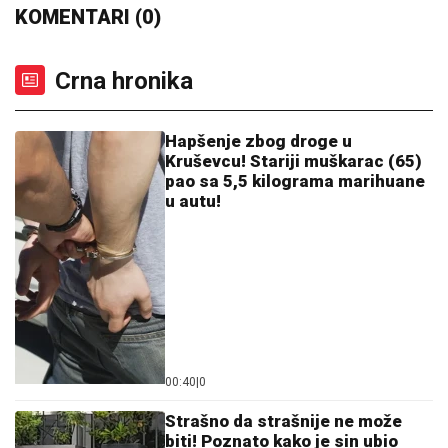
"SMETALI SU MU MOJI IZLASCI"
Voditeljka Ana
Radulović progovorila o razvodu od pevača Mirčeta
Radulovića
"VOLIM STARIJE DEVOJKE"
Mina i
Viktor progovorili o PRESELJENJU I
BRAKU, pa OPLELI po rijaliti
učesnicima: "Ledena kraljica je
opelješila deda Daneta (VIDEO)
(FOTO, VIDEO) OVO JE ZORAN
OSUMNJIČEN ZA UBISTVO SVOJE
MAJKE NA NOVOM BEOGRADU!
Policija ga izvela bosog, KRVAVIH
nogu sa lisicama na rukama, ušao u
kola Hitne pomoći