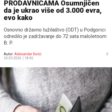
PRODAVNICAMA Osumnjičen
da je ukrao više od 3.000 evra,
evo kako
Osnovno državno tužilaštvo (ODT) u Podgorici
odredilo je zadržavanje do 72 sata maloletnom
B. P.
Autor:
Aleksandar Bečić
0
24.03.2026.
18:45