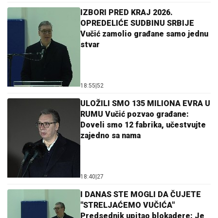
IZBORI PRED KRAJ 2026.
OPREDELIĆE SUDBINU SRBIJE
Vučić zamolio građane samo jednu
stvar
18:55
|
52
ULOŽILI SMO 135 MILIONA EVRA U
RUMU Vučić pozvao građane:
Doveli smo 12 fabrika, učestvujte
zajedno sa nama
18:40
|
27
I DANAS STE MOGLI DA ČUJETE
"STRELJAĆEMO VUČIĆA"
Predsednik upitao blokadere: Je