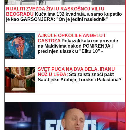
MILJANA KULIĆ SE SKINULA U
BIKINI
Uhvatili smo je u Crnoj Gori na
plaži: Dok ona spava Siniša uči Željka
da pliva, a Marija i Tića se sunčaju
(Video)
ČOLA PRIČAO SA ĆERKOM DOK JE
UŽIVALA NA MORU
Lara došla na
plažu sa torbom od 1.500 eura, a evo
kako je reagovala na poziv oca
RIJALITI ZVEZDA ŽIVI U RASKOŠNOJ VILI U
BEOGRADU
Kuća ima 132 kvadrata, a samo kupatilo