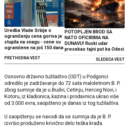
Uredba Vlade Srbije o
POTOPLJEN BROD SA
ograničenju cena goriva je
NATO OFICIRIMA NA
stupila na snagu - cene su
DUNAVU! Ruski udar
ograničene na još 150 dana
presekao tajni put ka Odesi
PRETHODNA VEST
SLEDEĆA VEST
Osnovno državno tužilaštvo (ODT) u Podgorici
odredilo je zadržavanje do 72 sata maloletnom B. P.
zbog sumnje da je u Budvi, Cetinju, Herceg Novi, i
Kotoru, iz kladionica, kazina i prodavnica ukrao više
od 3.000 evra, saopšteno je danas iz tog tužilaštva.
U saopštenju se navodi da se sumnja da je B. P.
izvršio produženo krivično delo teška krađa.