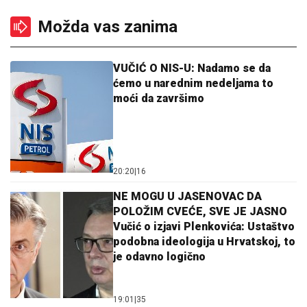
Možda vas zanima
VUČIĆ O NIS-U: Nadamo se da
ćemo u narednim nedeljama to
moći da završimo
20:20
|
16
NE MOGU U JASENOVAC DA
POLOŽIM CVEĆE, SVE JE JASNO
Vučić o izjavi Plenkovića: Ustaštvo
podobna ideologija u Hrvatskoj, to
je odavno logično
19:01
|
35