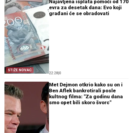
Najavljena isplata pomoći od 170
evra za desetak dana: Evo koji
građani će se obradovati
STIŽE NOVAC
22:28
|
0
Met Dejmon otkrio kako su on i
Ben Aflek bankrotirali posle
kultnog filma: "Za godinu dana
smo opet bili skoro švorc"