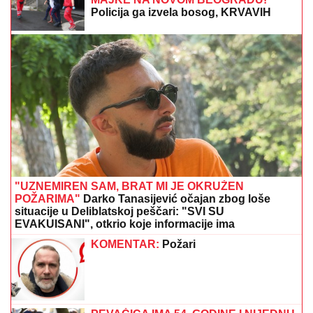
Rumuni objavili udarnu vest: Evo šta se dešava na
Dunavu!
SVET PUCA NA DVA DELA, IRANU
NOŽ U LEĐA:
Šta zaista znači pakt
Saudijske Arabije, Turske i Pakistana?
Asmin podelio Majin SNIMAK posle
DRAME I RAZBIJENE ŠOFERKE - svi
se pitaju KOLIKO LI ĆE OVO
POTRAJATI? (VIDEO)