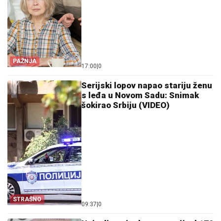
PAŽNJA
17:00
|
0
Serijski lopov napao stariju ženu
s leđa u Novom Sadu: Snimak
šokirao Srbiju (VIDEO)
STRAŠNO
09:37
|
0