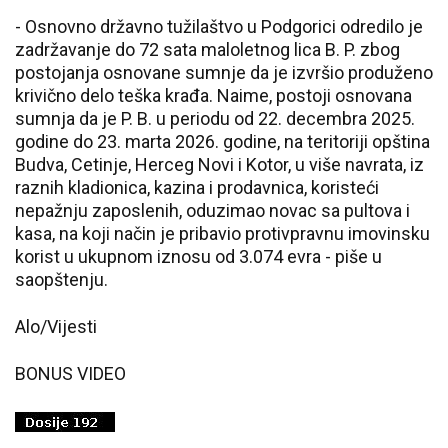
- Osnovno državno tužilaštvo u Podgorici odredilo je
zadržavanje do 72 sata maloletnog lica B. P. zbog
postojanja osnovane sumnje da je izvršio produženo
krivično delo teška krađa. Naime, postoji osnovana
sumnja da je P. B. u periodu od 22. decembra 2025.
godine do 23. marta 2026. godine, na teritoriji opština
Budva, Cetinje, Herceg Novi i Kotor, u više navrata, iz
raznih kladionica, kazina i prodavnica, koristeći
nepažnju zaposlenih, oduzimao novac sa pultova i
kasa, na koji način je pribavio protivpravnu imovinsku
korist u ukupnom iznosu od 3.074 evra - piše u
saopštenju.
Alo/Vijesti
BONUS VIDEO