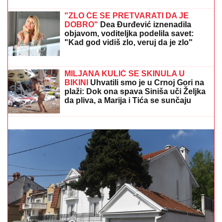
INSPEKCIJA UPALA NA IMANJE
VLADIMIRA TOMOVIĆA U BARU
Zatvorili mu objekat nakon što je
pokrenuo biznis, hitno se oglasio:
"Imamo zabranu"
"ZLO ĆE SE PRETVARATI DA JE
DOBRO"
Dea Đurđević iznenadila
objavom, voditeljka podelila savet:
"Kad god vidiš zlo, veruj da je zlo"
SIN BRUTALNO TUKAO MAJKU DO SMRTI!
Strašni
detalji jezivog zločina na Novom Beogradu: Nakon
ubistva pokušao da skoči sa terase!