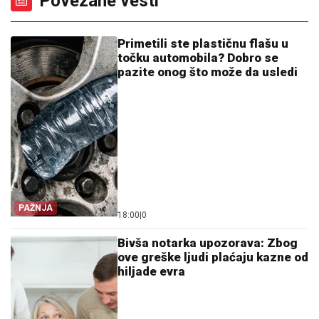
Povezane vesti
Primetili ste plastičnu flašu u
točku automobila? Dobro se
pazite onog što može da usledi
PAŽNJA
18:00
|
0
Bivša notarka upozorava: Zbog
ove greške ljudi plaćaju kazne od
hiljade evra