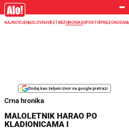
Crna hronika, smrt, ubistvo, likvidacija, krađa, pljačka, hapšenje, policija,
Alo
poginuli, zaplena, carina
NAJNOVIJE
NASLOVNA
VESTI
BIZ
HRONIKA
SPORT
VIP
RAZONODA
N
Dodaj kao željeni izvor na google pretrazi
Crna hronika
MALOLETNIK HARAO PO
KLADIONICAMA I