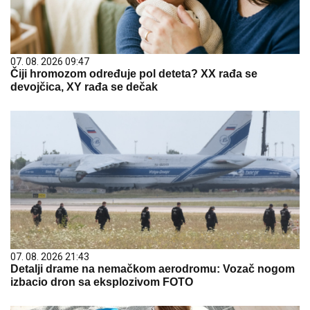
07. 08. 2026 09:47
Čiji hromozom određuje pol deteta? XX rađa se
devojčica, XY rađa se dečak
07. 08. 2026 21:43
Detalji drame na nemačkom aerodromu: Vozač nogom
izbacio dron sa eksplozivom FOTO