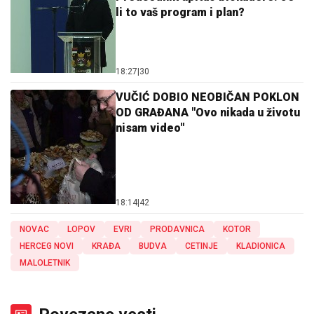
li to vaš program i plan?
18:27
|
30
VUČIĆ DOBIO NEOBIČAN POKLON
OD GRAĐANA "Ovo nikada u životu
nisam video"
18:14
|
42
NOVAC
LOPOV
EVRI
PRODAVNICA
KOTOR
HERCEG NOVI
KRAĐA
BUDVA
CETINJE
KLADIONICA
MALOLETNIK