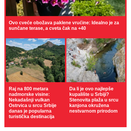
Ovo cveće obožava paklene vrućine: Idealno je za
sunčane terase, a cveta čak na +40
Raj na 800 metara
Da li je ovo najlepše
nadmorske visine:
kupalište u Srbiji?
Nekadašnji vulkan
Stenovita plaža u srcu
Ostrvica u srcu Srbije
kanjona okružena
danas je popularna
nestvarnom prirodom
turistička destinacija