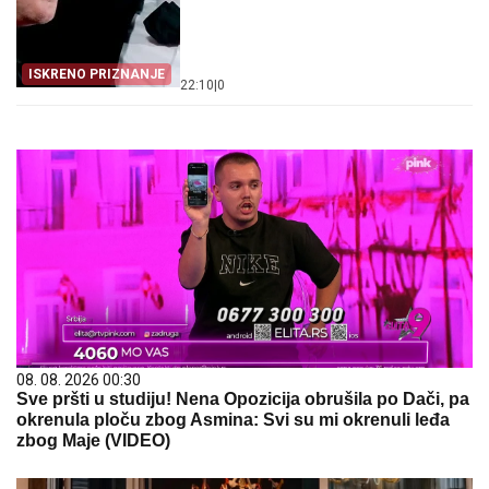
ISKRENO PRIZNANJE
22:10
|
0
08. 08. 2026 00:30
Sve pršti u studiju! Nena Opozicija obrušila po Dači, pa
okrenula ploču zbog Asmina: Svi su mi okrenuli leđa
zbog Maje (VIDEO)