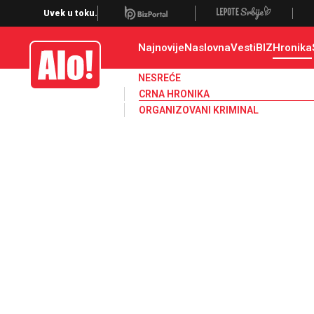
Crna hronika, smrt, ubistvo, likvidacija, krađa, pljačka, hapšenje, policija,
Uvek u toku.
Najnovije
Naslovna
Vesti
BIZ
Hronika
Alo
NESREĆE
CRNA HRONIKA
ORGANIZOVANI KRIMINAL