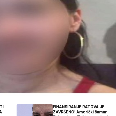
TI
FINANSIRANJE RATOVA JE
A
ZAVRŠENO! Američki šamar