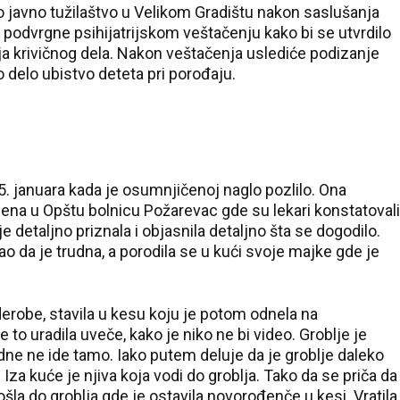
o javno tužilaštvo u Velikom Gradištu nakon saslušanja
podvrgne psihijatrijskom veštačenju kako bi se utvrdilo
enja krivičnog dela. Nakon veštačenja uslediće podizanje
o delo ubistvo deteta pri porođaju.
 5. januara kada je osumnjičenoj naglo pozlilo. Ona
ena u Opštu bolnicu Požarevac gde su lekari konstatovali
e detaljno priznala i objasnila detaljno šta se dogodilo.
o da je trudna, a porodila se u kući svoje majke gde je
derobe, stavila u kesu koju je potom odnela na
to uradila uveče, kako je niko ne bi video. Groblje je
dne ne ide tamo. Iako putem deluje da je groblje daleko
Iza kuće je njiva koja vodi do groblja. Tako da se priča da
ošla do groblja gde je ostavila novorođenče u kesi. Vratila