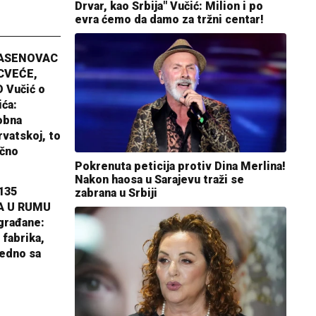
Drvar, kao Srbija" Vučić: Milion i po
evra ćemo da damo za tržni centar!
JASENOVAC
CVEĆE,
 Vučić o
ića:
obna
rvatskoj, to
ično
Pokrenuta peticija protiv Dina Merlina!
Nakon haosa u Sarajevu traži se
135
zabrana u Srbiji
A U RUMU
građane:
 fabrika,
jedno sa