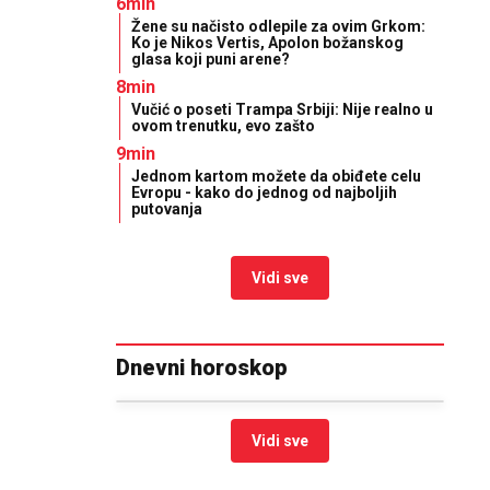
6min
Žene su načisto odlepile za ovim Grkom:
Ko je Nikos Vertis, Apolon božanskog
glasa koji puni arene?
8min
Vučić o poseti Trampa Srbiji: Nije realno u
ovom trenutku, evo zašto
9min
Jednom kartom možete da obiđete celu
Evropu - kako do jednog od najboljih
putovanja
Vidi sve
Dnevni horoskop
Vidi sve