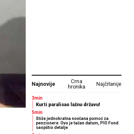
Crna
Najnovije
Najčitanije
hronika
3min
Kurti paralisao lažnu državu!
5min
Stiže jednokratna novčana pomoć za
penzionere: Ovo je tačan datum, PIO Fond
saopštio detalje