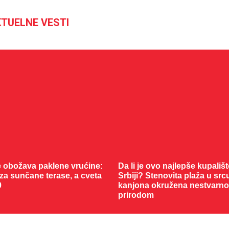
TUELNE VESTI
 obožava paklene vrućine:
Da li je ovo najlepše kupališt
 za sunčane terase, a cveta
Srbiji? Stenovita plaža u src
0
kanjona okružena nestvarn
prirodom