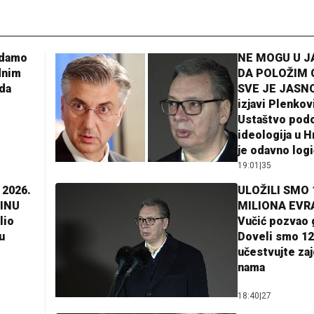
adamo
NE MOGU U 
dnim
DA POLOŽIM 
da
SVE JE JASNO
izjavi Plenkov
Ustaštvo pod
ideologija u H
je odavno log
19:01
|
35
 2026.
ULOŽILI SMO 
INU
MILIONA EVR
lio
Vučić pozvao 
u
Doveli smo 12
učestvujte za
nama
18:40
|
27