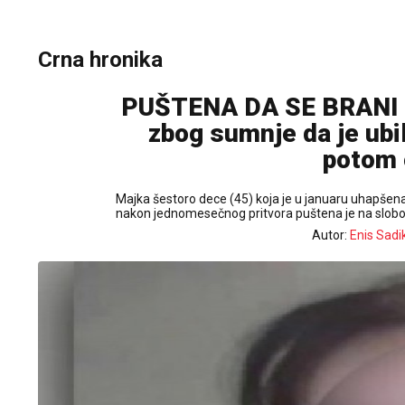
Crna hronika
PUŠTENA DA SE BRANI S
zbog sumnje da je ubil
potom 
Majka šestoro dece (45) koja je u januaru uhapšena
nakon jednomesečnog pritvora puštena je na slob
Autor:
Enis Sadi