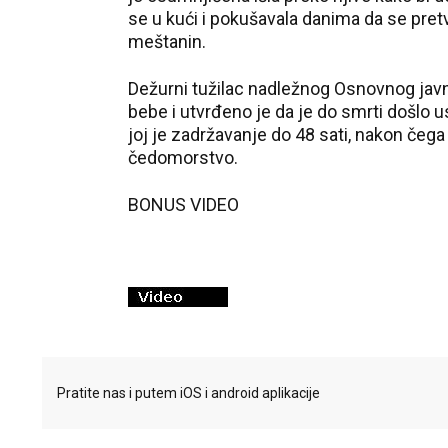
se u kući i pokušavala danima da se pretva
meštanin.
Dežurni tužilac nadležnog Osnovnog javno
bebe i utvrđeno je da je do smrti došlo
joj je zadržavanje do 48 sati, nakon čega
čedomorstvo.
BONUS VIDEO
Pratite nas i putem iOS i android aplikacije