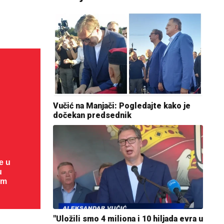
Vučić na Manjači: Pogledajte kako je
dočekan predsednik
e u
u
om
"Uložili smo 4 miliona i 10 hiljada evra u