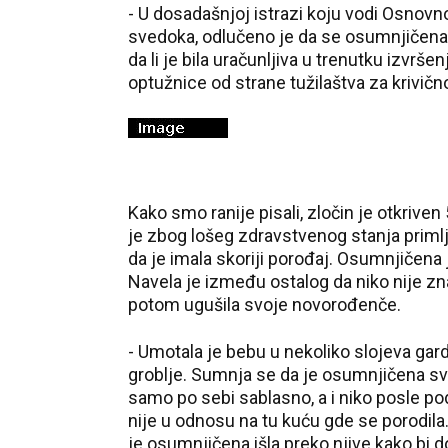
- U dosadašnjoj istrazi koju vodi Osnovn
svedoka, odlučeno je da se osumnjičena 
da li je bila uračunljiva u trenutku izvrš
optužnice od strane tužilaštva za krivičn
Kako smo ranije pisali, zločin je otkriven
je zbog lošeg zdravstvenog stanja primlj
da je imala skoriji porođaj. Osumnjičena j
Navela je između ostalog da niko nije zna
potom ugušila svoje novorođenče.
- Umotala je bebu u nekoliko slojeva gar
groblje. Sumnja se da je osumnjičena sve 
samo po sebi sablasno, a i niko posle po
nije u odnosu na tu kuću gde se porodila. 
je osumnjičena išla preko njive kako bi d