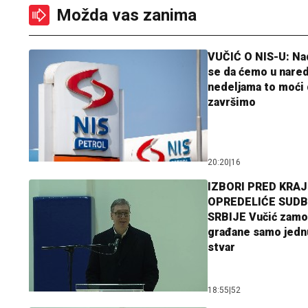
Možda vas zanima
VUČIĆ O NIS-U: N
se da ćemo u nare
nedeljama to moći 
završimo
20:20
|
16
IZBORI PRED KRAJ
OPREDELIĆE SUDB
SRBIJE Vučić zamo
građane samo jedn
stvar
18:55
|
52