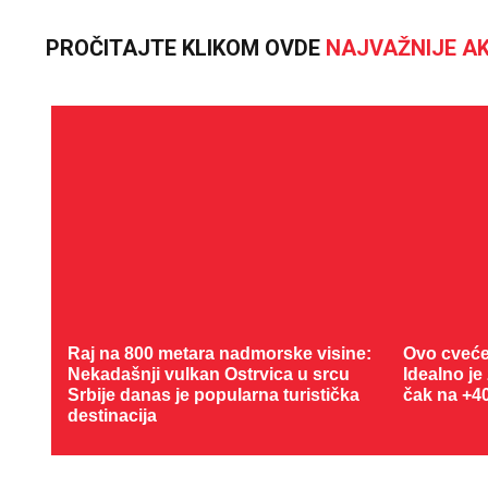
PROČITAJTE KLIKOM OVDE
NAJVAŽNIJE AK
Raj na 800 metara nadmorske visine:
Ovo cveće
Nekadašnji vulkan Ostrvica u srcu
Idealno je
Srbije danas je popularna turistička
čak na +4
destinacija