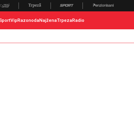
 poginuli, zaplena, carina
Sport
Vip
Razonoda
Najžena
Trpeza
Radio