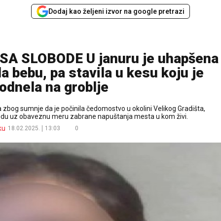
Dodaj kao željeni izvor na google pretrazi
A SLOBODE U januru je uhapšena
a bebu, pa stavila u kesu koju je
odnela na groblje
 zbog sumnje da je počinila čedomostvo u okolini Velikog Gradišta,
odu uz obaveznu meru zabrane napuštanja mesta u kom živi.
ku
18.02.2025.
13:03
0