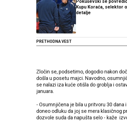
Pokuševski se povredi
Kupu Koraća, selektor o
detalje
PRETHODNA VEST
Zločin se, podsetimo, dogodio nakon d
došla u posetu majci. Navodno, osumnjiče
se nalazi iza kuće otišla do groblja i ost
januara.
- Osumnjičena je bila u pritvoru 30 dana 
doneo odluku da joj se mera klasičnog 
dozvole suda da napušta selo - kaže izvor