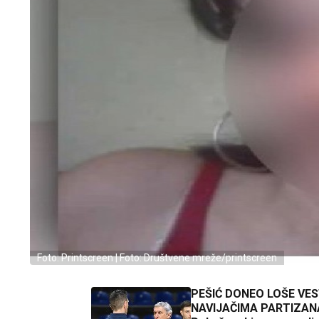
Foto: Printscreen | Foto: Društvene mreže/printscreen
PEŠIĆ DONEO LOŠE VES
NAVIJAČIMA PARTIZAN