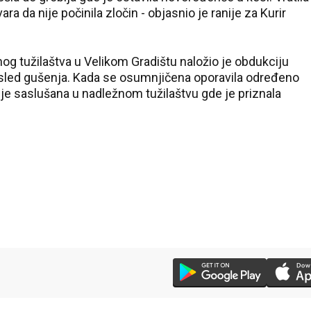
ra da nije počinila zločin - objasnio je ranije za Kurir
g tužilaštva u Velikom Gradištu naložio je obdukciju
 usled gušenja. Kada se osumnjičena oporavila određeno
 je saslušana u nadležnom tužilaštvu gde je priznala
38 °C
Loznica