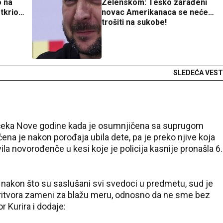
o na
Zelenskom: Teško zarađeni
tkrio
novac Amerikanaca se neće
trošiti na sukobe!
SLEDEĆA VEST
očeka Nove godine kada je osumnjičena sa suprugom
na je nakon porođaja ubila dete, pa je preko njive koja
avila novorođenče u kesi koje je policija kasnije pronašla 6.
i nakon što su saslušani svi svedoci u predmetu, sud je
pritvora zameni za blažu meru, odnosno da ne sme bez
 Kurira i dodaje: