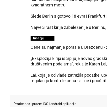
kvadratnom metru.
Slede Berlin s gotovo 18 evra i Frankfur
Najveći rast kirija zabeležen je u Berlinu
Cene su najmanje porasle u Drezdenu - 
„Eksplozija kirija iscrpljuje novac grads
društvenim podelama", rekla je Karen Lai
Lai, koja je od vlade zatražila podatke, u
regulaciju kontrole cena - ali ne i pooštri
Pratite nas i putem iOS i android aplikacije