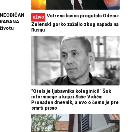
 NEOBIČAN
Vatrena lavina progutala Odesu:
UŽIVO
GRAĐANA
Zelenski gorko zažalio zbog napada na
životu
Rusiju
"Otela je ljubavnika koleginici!" Šok
informacije u knjizi Saše Vidića:
Pronađen dnevnik, a evo o čemu je pre
smrti pisao
i