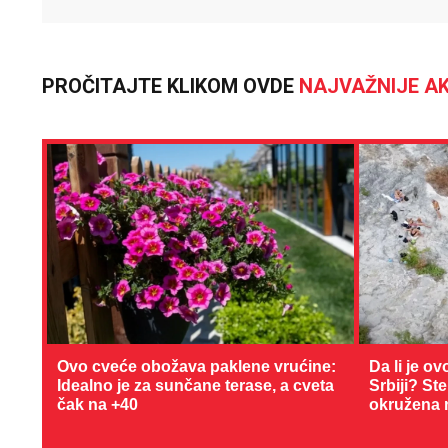
PROČITAJTE KLIKOM OVDE
NAJVAŽNIJE AK
Ovo cveće obožava paklene vrućine:
Da li je ov
Idealno je za sunčane terase, a cveta
Srbiji? St
čak na +40
okružena 