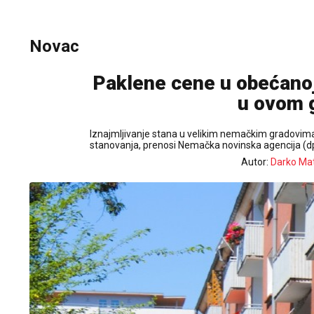
Novac
Paklene cene u obećanoj 
u ovom g
Iznajmljivanje stana u velikim nemačkim gradovima 
stanovanja, prenosi Nemačka novinska agencija (d
Autor:
Darko Mat