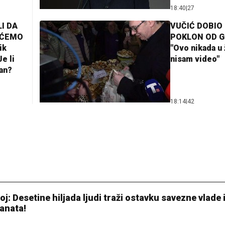
18:40
|
27
I DA
VUČIĆ DOBIO
AĆEMO
POKLON OD 
ik
"Ovo nikada u 
e li
nisam video"
lan?
18:14
|
42
: Desetine hiljada ljudi traži ostavku savezne vlade 
ranata!