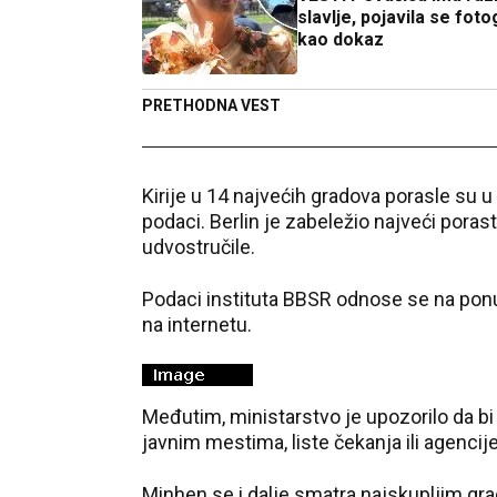
slavlje, pojavila se foto
kao dokaz
PRETHODNA VEST
Kirije u 14 najvećih gradova porasle su 
podaci. Berlin je zabeležio najveći pora
udvostručile.
Podaci instituta BBSR odnose se na pon
na internetu.
Međutim, ministarstvo je upozorilo da bi p
javnim mestima, liste čekanja ili agencije
Minhen se i dalje smatra najskupljim g