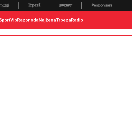
Sport
Vip
Razonoda
Najžena
Trpeza
Radio