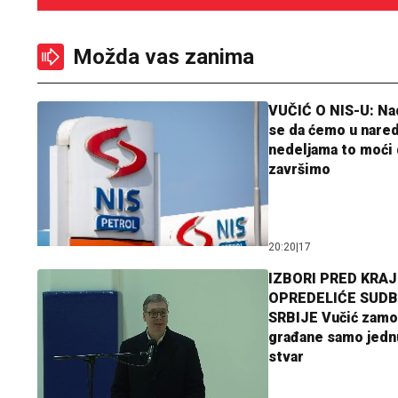
Možda vas zanima
VUČIĆ O NIS-U: N
se da ćemo u nare
nedeljama to moći 
završimo
20:20
|
17
IZBORI PRED KRAJ
OPREDELIĆE SUDB
SRBIJE Vučić zamo
građane samo jedn
stvar