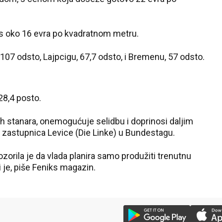
t s oko 16 evra po kvadratnom metru.
, 107 odsto, Lajpcigu, 67,7 odsto, i Bremenu, 57 odsto.
28,4 posto.
kih stanara, onemogućuje selidbu i doprinosi daljim
, zastupnica Levice (Die Linke) u Bundestagu.
pozorila je da vlada planira samo produžiti trenutnu
ti je, piše Feniks magazin.