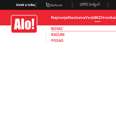
Novac, dinar, evro, dolar, kurs, kursna lista, nbs, narodna banka srbije
Uvek u toku.
Najnovije
Naslovna
Vesti
BIZ
Hronika
Alo
NOVAC
RAČUNI
POSAO