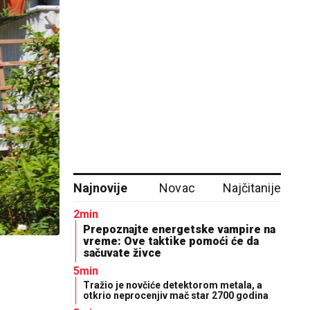
Najnovije
Novac
Najčitanije
2min
Prepoznajte energetske vampire na
vreme: Ove taktike pomoći će da
sačuvate živce
5min
Tražio je novčiće detektorom metala, a
otkrio neprocenjiv mač star 2700 godina