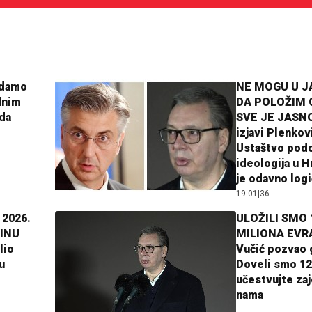
adamo
NE MOGU U 
dnim
DA POLOŽIM 
da
SVE JE JASNO
izjavi Plenkov
Ustaštvo pod
ideologija u H
je odavno log
19:01
|
36
 2026.
ULOŽILI SMO 
INU
MILIONA EVR
lio
Vučić pozvao 
u
Doveli smo 12
učestvujte za
nama