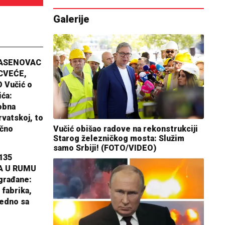
Galerije
JASENOVAC
CVEĆE,
 Vučić o
ića:
obna
rvatskoj, to
Vučić obišao radove na rekonstrukciji
ično
Starog železničkog mosta: Služim
samo Srbiji! (FOTO/VIDEO)
135
A U RUMU
građane:
 fabrika,
jedno sa