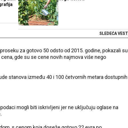
grafija
SLEDEĆA VEST
u proseku za gotovo 50 odsto od 2015. godine, pokazali su
st cena, gde su se cene novih najmova više nego
ude stanova između 40 i 100 četvornih metara dostupnih
odaci mogli biti iskrivljeni jer ne uključuju oglase na
.
radom, s cenom koja doseže gotovo 22 evra po