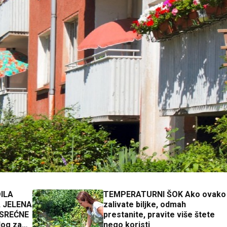
ILA
TEMPERATURNI ŠOK Ako ovako
 JELENA
zalivate biljke, odmah
 SREĆNE
prestanite, pravite više štete
nego koristi