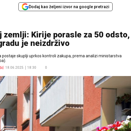
Dodaj kao željeni izvor na google pretrazi
zemlji: Kirije porasle za 50 odsto,
radu je neizdrživo
postaje skuplji uprkos kontroli zakupa, prema analizi ministarstva
pa).
ić
18.06.2025.
18:30
0