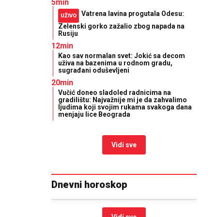
5min
Vatrena lavina progutala Odesu:
UŽIVO
Zelenski gorko zažalio zbog napada na
Rusiju
12min
Kao sav normalan svet: Jokić sa decom
uživa na bazenima u rodnom gradu,
sugrađani oduševljeni
20min
Vučić doneo sladoled radnicima na
gradilištu: Najvažnije mi je da zahvalimo
ljudima koji svojim rukama svakoga dana
menjaju lice Beograda
Vidi sve
Dnevni horoskop