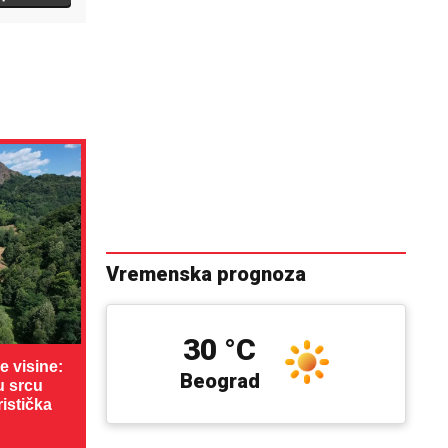
Vremenska prognoza
30 °C
 visine:
Beograd
u srcu
ristička