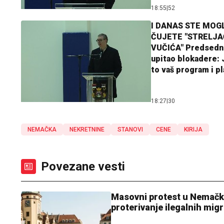
18:55
|
52
I DANAS STE MOGL
ČUJETE "STRELJ
VUČIĆA" Predsedn
upitao blokadere: J
to vaš program i p
18:27
|
30
NEMAČKA
NEKRETNINE
STANOVI
CENE
KIRIJA
Povezane vesti
Masovni protest u Nemačkoj
proterivanje ilegalnih mig