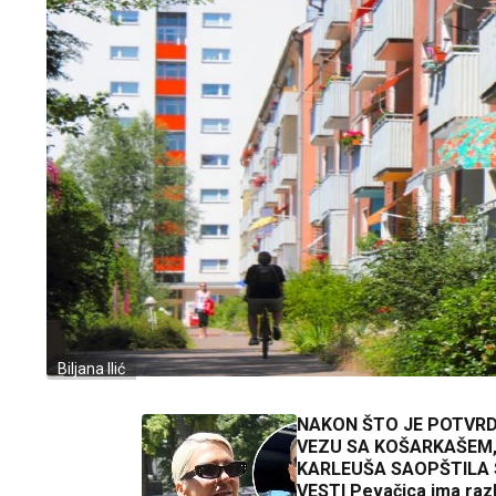
Biljana Ilić
NAKON ŠTO JE POTVRD
VEZU SA KOŠARKAŠEM,
KARLEUŠA SAOPŠTILA
VESTI Pevačica ima razlog za