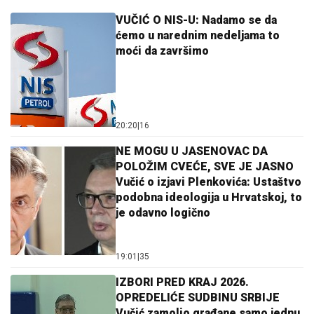
VUČIĆ O NIS-U: Nadamo se da
ćemo u narednim nedeljama to
moći da završimo
20:20
|
16
NE MOGU U JASENOVAC DA
POLOŽIM CVEĆE, SVE JE JASNO
Vučić o izjavi Plenkovića: Ustaštvo
podobna ideologija u Hrvatskoj, to
je odavno logično
19:01
|
35
IZBORI PRED KRAJ 2026.
OPREDELIĆE SUDBINU SRBIJE
Vučić zamolio građane samo jednu