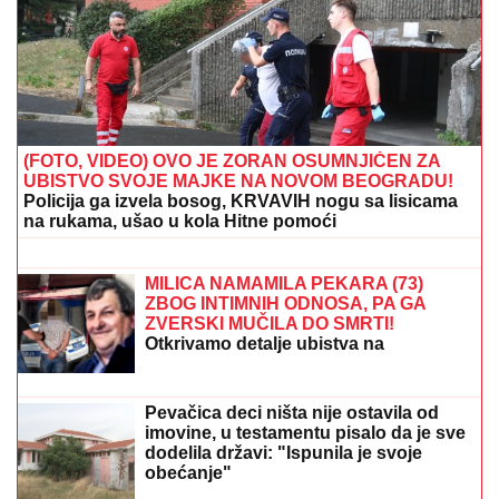
(FOTO, VIDEO) OVO JE ZORAN OSUMNJIČEN ZA
UBISTVO SVOJE MAJKE NA NOVOM BEOGRADU!
Policija ga izvela bosog, KRVAVIH nogu sa lisicama
na rukama, ušao u kola Hitne pomoći
NASUKANI BRODOVI, OD DUNAVA -
"REČICA":
Rekordno nizak vodstaj
najveće evropske reke ostavlja
posledice u našoj zemlji (FOTO)
MILICA NAMAMILA PEKARA (73)
ZBOG INTIMNIH ODNOSA, PA GA
ZVERSKI MUČILA DO SMRTI!
Otkrivamo detalje ubistva na
Karaburmi koji LEDE KRV: Izdahnuo u
najgorim mukama dok su ga
osumnjičeni pljačkali