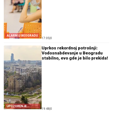
ALARM U BEOGRADU
17:05
|
0
Uprkos rekordnoj potrošnji:
Vodosnabdevanje u Beogradu
stabilno, evo gde je bilo prekida!
UPOZORENJE
19:48
|
0
DIREKTORA BVK