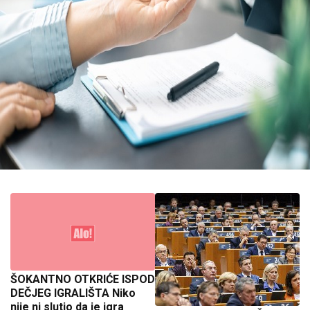
ŠOKANTNO OTKRIĆE ISPOD
DEČJEG IGRALIŠTA Niko
nije ni slutio da je igra