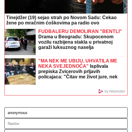
DOK U KRNJAČI SVE SIJA OD ZLATA, RODNA
KUĆA KEMIŠA PROPADA:
Meštani otkrili detalje
porodične drame u Grabovcu
TRAMP PRELOMIO?
Iz Bele kuće
procurile informacije koje su uzdrmale
republikance
DOJAVA O BOMBI NA AUTOBUSKOJ
STANICI
Drama u Prištini: Sve vrvi od
policije