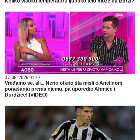
Koliko visoku temperaturu ljudsko telo može da izdrži?
07. 08. 2026 01:17
Vređamo se, ali... Nerio otkrio šta misli o Anelinom
ponašanju prema njemu, pa uporedio Ahmiće i
Durdžiće! (VIDEO)