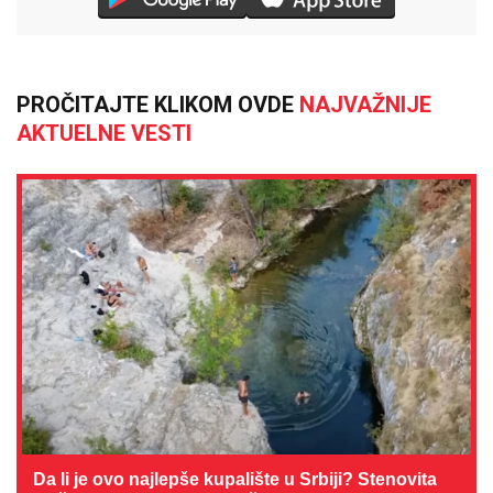
PROČITAJTE KLIKOM OVDE
NAJVAŽNIJE
AKTUELNE VESTI
Da li je ovo najlepše kupalište u Srbiji? Stenovita