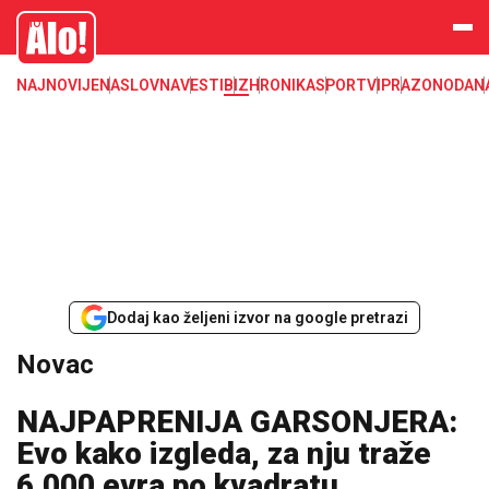
Novac, dinar, evro, dolar, kurs, kursna lista, nbs, narodna banka srbije
Alo
NAJNOVIJE
NASLOVNA
VESTI
BIZ
HRONIKA
SPORT
VIP
RAZONODA
N
Dodaj kao željeni izvor na google pretrazi
Novac
NAJPAPRENIJA GARSONJERA:
Evo kako izgleda, za nju traže
6.000 evra po kvadratu