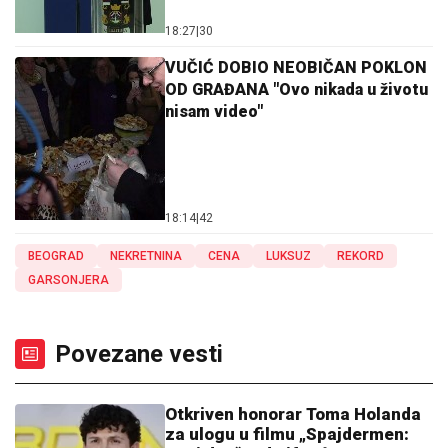
18:27
|
30
VUČIĆ DOBIO NEOBIČAN POKLON
OD GRAĐANA "Ovo nikada u životu
nisam video"
18:14
|
42
BEOGRAD
NEKRETNINA
CENA
LUKSUZ
REKORD
GARSONJERA
Povezane vesti
Otkriven honorar Toma Holanda
za ulogu u filmu „Spajdermen: