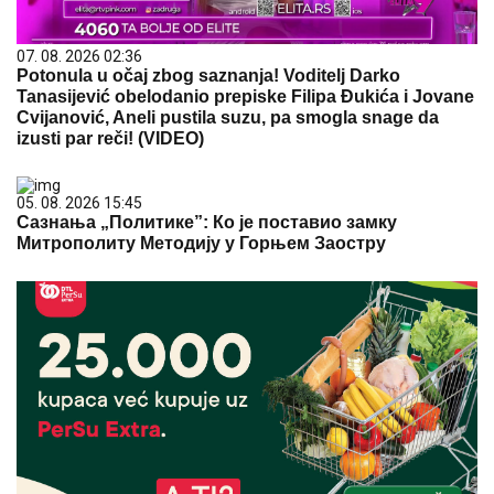
07. 08. 2026 02:36
Potonula u očaj zbog saznanja! Voditelj Darko
Tanasijević obelodanio prepiske Filipa Đukića i Jovane
Cvijanović, Aneli pustila suzu, pa smogla snage da
izusti par reči! (VIDEO)
05. 08. 2026 15:45
Сазнања „Политике”: Ко је поставио замку
Митрополиту Методију у Горњем Заостру