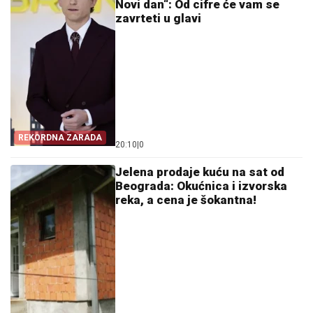
Novi dan“: Od cifre će vam se
zavrteti u glavi
REKORDNA ZARADA
20:10
|
0
Jelena prodaje kuću na sat od
Beograda: Okućnica i izvorska
reka, a cena je šokantna!