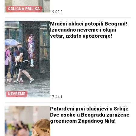
ODLIČNA PRILIKA
19:00
|
0
Mračni oblaci potopili Beograd!
Iznenadno nevreme i olujni
vetar, izdato upozorenje!
NEVREME
17:44
|
1
Potvrđeni prvi slučajevi u Srbiji:
Dve osobe u Beogradu zaražene
groznicom Zapadnog Nila!