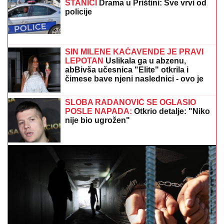
Jovana pokazala ribicu naciji! Srbi mahnito dele
snimak - Čista je i bela (VIDEO)
VODITELJKA RTS-A UŽIVA NA JAHTI
Zategnuta kao praćka u 52. godini:
Otkopčala košulju i pokazala zašto
važi za jednu od najzgodnijih (Foto)
SIN BRUTALNO TUKAO MAJKU DO
SMRTI!
Strašni detalji jezivog zločina
na Novom Beogradu: Nakon ubistva
pokušao da skoči sa terase!