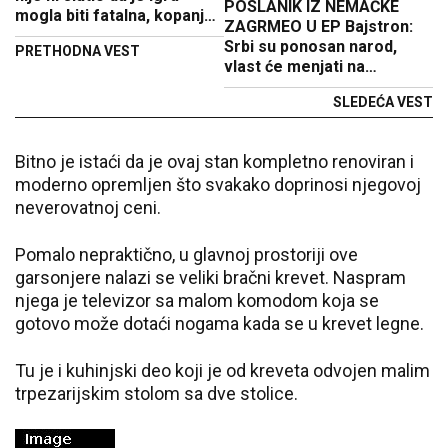
POSLANIK IZ NEMAČKE
mogla biti fatalna, kopanje
ZAGRMEO U EP Bajstron:
se nastavlja!
Srbi su ponosan narod,
PRETHODNA VEST
vlast će menjati na
izborima a ne spoljno
SLEDEĆA VEST
podsticanim nemirima
Bitno je istaći da je ovaj stan kompletno renoviran i
moderno opremljen što svakako doprinosi njegovoj
neverovatnoj ceni.
Pomalo nepraktično, u glavnoj prostoriji ove
garsonjere nalazi se veliki bračni krevet. Naspram
njega je televizor sa malom komodom koja se
gotovo može dotaći nogama kada se u krevet legne.
Tu je i kuhinjski deo koji je od kreveta odvojen malim
trpezarijskim stolom sa dve stolice.