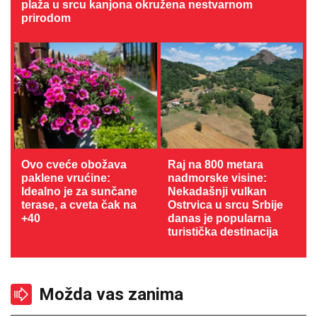
plaža u srcu kanjona okružena nestvarnom
prirodom
Ovo cveće obožava
Raj na 800 metara
paklene vrućine:
nadmorske visine:
Idealno je za sunčane
Nekadašnji vulkan
terase, a cveta čak na
Ostrvica u srcu Srbije
+40
danas je popularna
turistička destinacija
Možda vas zanima