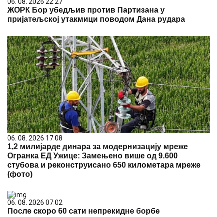
06. 08. 2026 22:27
ЖОРК Бор убедљив против Партизана у
пријатељској утакмици поводом Дана рудара
06. 08. 2026 17:08
1,2 милијарде динара за модернизацију мреже
Огранка ЕД Ужице: Замењено више од 9.600
стубова и реконструисано 650 километара мреже
(фото)
06. 08. 2026 07:02
После скоро 60 сати непрекидне борбе