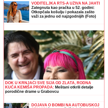
(VIDEO) NEMANJA GUDELJ SE NE ODVAJA OD
SINA!
Anastasija objavila snimak sa mora: Ponosni
tata gura kolica dok Ilijan spava, raznežila sve
"IMALI SMO RASPRAVU"
Terza
progovorio o susretu sa Milicom u
Crnoj Gori: "Zamera mi što nisam
ostao uz njih, ne treba da budemo
Kulići" (VIDEO)
"ASMIN ŠALJE LJUDE, STANIJA ĆE
DA IZGUBI VIZU"
Uroš Stanić o ulasku
u Elitu 10, pretnjama i tužbama:
"Zaradiću 200.000 evra, idem u
američku ambasadu"