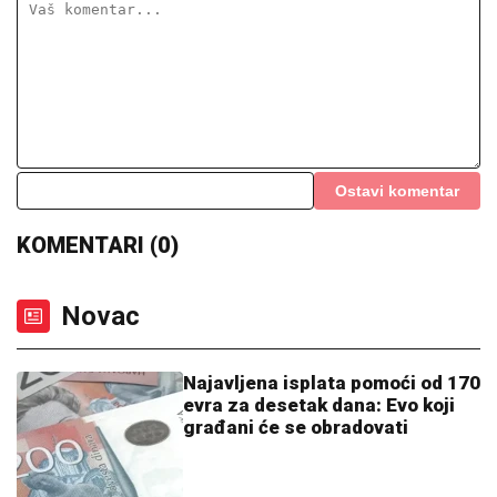
MILJANA KULIĆ SE SKINULA U BIKINI
Uhvatili smo
je u Crnoj Gori na plaži: Dok ona spava Siniša uči
Željka da pliva, a Marija i Tića se sunčaju (Video)
SIN MILENE KAČAVENDE JE PRAVI
LEPOTAN
Uslikala ga u abzenu,
abBivša učesnica "Elite" otkrila i
čimese bave njeni naslednici - ovo je
prava ISTINA
SLOBA RADANOVIĆ SE OGLASIO
POSLE NAPADA:
Otkrio detalje: "Niko