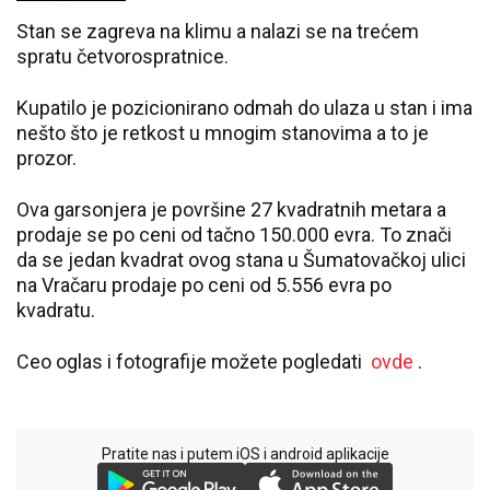
Stan se zagreva na klimu a nalazi se na trećem
spratu četvorospratnice.
Kupatilo je pozicionirano odmah do ulaza u stan i ima
nešto što je retkost u mnogim stanovima a to je
prozor.
Ova garsonjera je površine 27 kvadratnih metara a
prodaje se po ceni od tačno 150.000 evra. To znači
da se jedan kvadrat ovog stana u Šumatovačkoj ulici
na Vračaru prodaje po ceni od 5.556 evra po
kvadratu.
Ceo oglas i fotografije možete pogledati
ovde
.
Pratite nas i putem iOS i android aplikacije