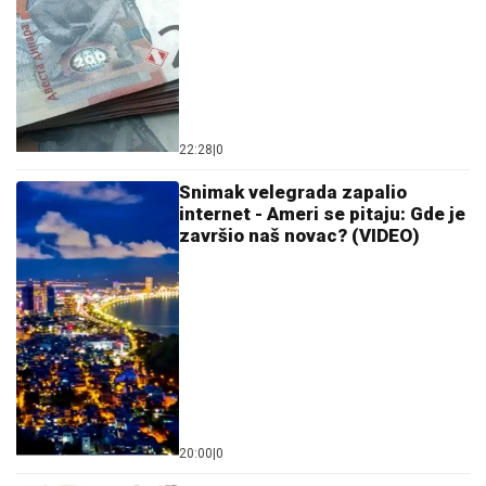
nije bio ugrožen"
Tinejdžer (19) sejao strah po Novom Sadu: Čekao
žene po mračnim ćoškovima pa radio ovo
FUDBALERU DEMOLIRAN "BENTLI"
Drama u Beogradu: Skupocenom
vozilu razbijena stakla u privatnoj
garaži luksuznog naselja
"MA NEK ME UBIJU, UHVATILA ME
NEKA SVEJEDNOĆA"
Isplivala