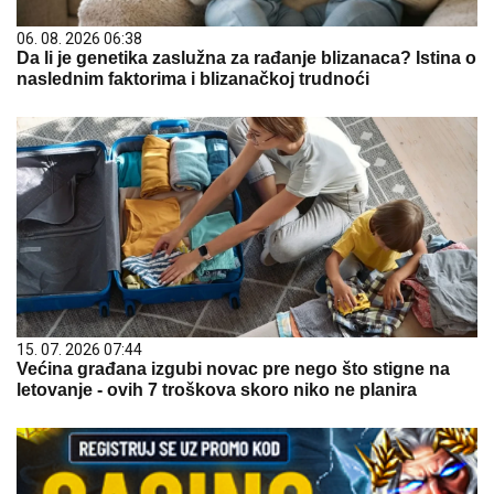
06. 08. 2026 06:38
Da li je genetika zaslužna za rađanje blizanaca? Istina o
naslednim faktorima i blizanačkoj trudnoći
15. 07. 2026 07:44
Većina građana izgubi novac pre nego što stigne na
letovanje - ovih 7 troškova skoro niko ne planira