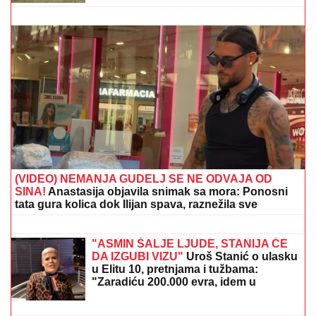
SKANDAL POSLE "ELITE"
Anastasijin otac zvao
Borinu porodicu, pa napravio DAR-MAR! Tenzije
eskalirale u porodični rat, pa usledio OBRT
Pevačica deci ništa nije ostavila od
imovine, u testamentu pisalo da je sve
dodelila državi: "Ispunila je svoje
obećanje"
KVOTE "PADALICE":
Kladionice
pomažu i ovog četvrtka