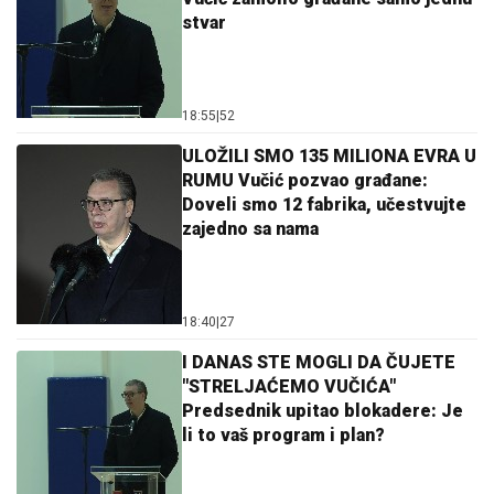
stvar
18:55
|
52
ULOŽILI SMO 135 MILIONA EVRA U
RUMU Vučić pozvao građane:
Doveli smo 12 fabrika, učestvujte
zajedno sa nama
18:40
|
27
I DANAS STE MOGLI DA ČUJETE
"STRELJAĆEMO VUČIĆA"
Predsednik upitao blokadere: Je
li to vaš program i plan?